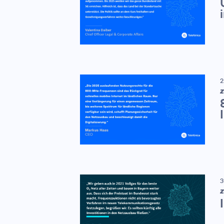
2
Z
3
Z