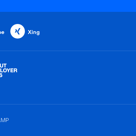
be
Xing
AMP