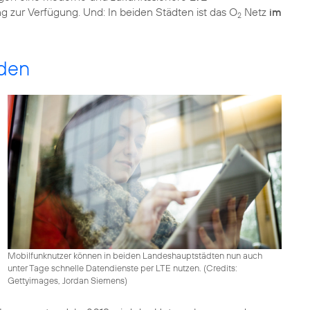
ur Verfügung. Und: In beiden Städten ist das O
Netz
im
2
nden
Mobilfunknutzer können in beiden Landeshauptstädten nun auch
unter Tage schnelle Datendienste per LTE nutzen. (
Credits:
Gettyimages, Jordan Siemens
)