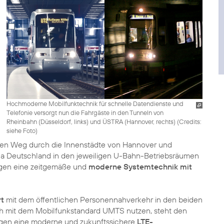
Hochmoderne Mobilfunktechnik für schnelle Datendienste und
Telefonie versorgt nun die Fahrgäste in den Tunneln von
Rheinbahn (Düsseldorf, links) und ÜSTRA (Hannover, rechts) (
Credits:
siehe Foto
)
chen Weg durch die Innenstädte von Hannover und
ica Deutschland in den jeweiligen U-Bahn-Betriebsräumen
gegen eine zeitgemäße und
moderne Systemtechnik mit
rt
mit dem öffentlichen Personennahverkehr in den beiden
ch mit dem Mobilfunkstandard UMTS nutzen, steht den
lagen eine moderne und zukunftssichere
LTE-