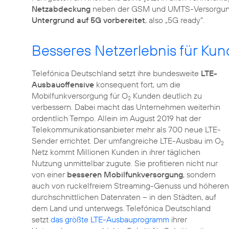
Netzabdeckung
neben der GSM und UMTS-Versorgung z
Untergrund auf 5G vorbereitet
, also „5G ready“.
Besseres Netzerlebnis für Ku
Telefónica Deutschland setzt ihre bundesweite
LTE-
Ausbauoffensive
konsequent fort, um die
Mobilfunkversorgung für O
Kunden deutlich zu
2
verbessern. Dabei macht das Unternehmen weiterhin
ordentlich Tempo. Allein im August 2019 hat der
Telekommunikationsanbieter mehr als 700 neue LTE-
Sender errichtet. Der umfangreiche LTE-Ausbau im O
2
Netz kommt Millionen Kunden in ihrer täglichen
Nutzung unmittelbar zugute. Sie profitieren nicht nur
von einer
besseren Mobilfunkversorgung
, sondern
auch von ruckelfreiem Streaming-Genuss und höheren
durchschnittlichen Datenraten – in den Städten, auf
dem Land und unterwegs. Telefónica Deutschland
setzt
das größte LTE-Ausbauprogramm
ihrer