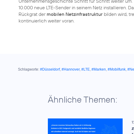
Unternehmensgeschichte Schritt für Schritt weiter um
10.000 neue LTE-Sender in seinem Netz installieren. 
Rückgrat der
mobilen Netzinfrastruktur
bilden wird, t
kontinuierlich weiter voran.
Schlagworte:
#Düsseldorf
,
#Hannover
,
#LTE
,
#Marken
,
#Mobilfunk
,
#Ne
Ähnliche Themen:
1
Z