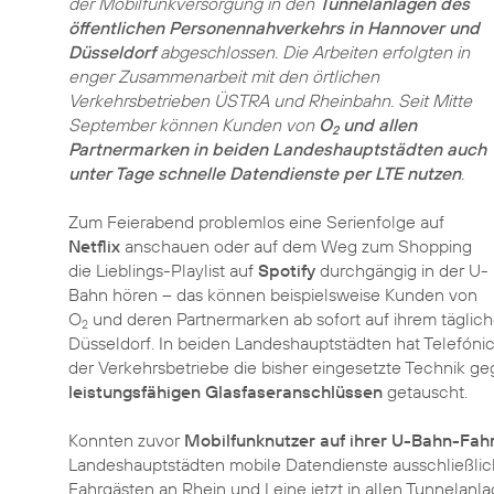
der Mobilfunkversorgung in den
Tunnelanlagen des
öffentlichen Personennahverkehrs in Hannover und
Düsseldorf
abgeschlossen. Die Arbeiten erfolgten in
enger Zusammenarbeit mit den örtlichen
Verkehrsbetrieben ÜSTRA und Rheinbahn. Seit Mitte
September können Kunden von
O
und allen
2
Partnermarken in beiden Landeshauptstädten auch
unter Tage schnelle Datendienste per LTE nutzen
.
Zum Feierabend problemlos eine Serienfolge auf
Netflix
anschauen oder auf dem Weg zum Shopping
die Lieblings-Playlist auf
Spotify
durchgängig in der U-
Bahn hören – das können beispielsweise Kunden von
O
und deren Partnermarken ab sofort auf ihrem tägli
2
Düsseldorf. In beiden Landeshauptstädten hat Telefón
der Verkehrsbetriebe die bisher eingesetzte Technik 
leistungsfähigen Glasfaseranschlüssen
getauscht.
Konnten zuvor
Mobilfunknutzer auf ihrer U-Bahn-Fah
Landeshauptstädten mobile Datendienste ausschließli
Fahrgästen an Rhein und Leine jetzt in allen Tunnelan