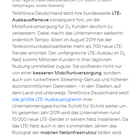
unter Tage schnelle Datendienste per LTE nutzen. (
Credits:
Gettyimages, Jordan Siemens
)
Telefónica Deutschland setzt ihre bundesweite
LTE-
Ausbauoffensive
konsequent fort, um die
Mobilfunkversorgung für O
Kunden deutlich zu
2
verbessern. Dabei macht das Unternehmen weiterhin
ordentlich Tempo. Allein im August 2019 hat der
Telekommunikationsanbieter mehr als 700 neue LTE-
Sender errichtet. Der umfangreiche LTE-Ausbau im O
2
Netz kommt Millionen Kunden in ihrer täglichen
Nutzung unmittelbar zugute. Sie profitieren nicht nur
von einer
besseren Mobilfunkversorgung
, sondern
auch von ruckelfreiem Streaming-Genuss und höheren
durchschnittlichen Datenraten – in den Städten, auf
dem Land und unterwegs. Telefónica Deutschland setzt
das größte LTE-Ausbauprogramm
ihrer
Unternehmensgeschichte Schritt für Schritt weiter um.
Im gesamten Jahr 2019 wird das Unternehmen rund
10.000 neue LTE-Sender in seinem Netz installieren. Da
das LTE-Netz auch in den kommenden Jahren das
Rückgrat der
mobilen Netzinfrastruktur
bilden wird,