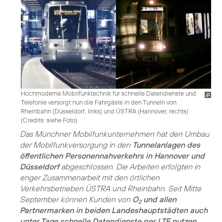
Hochmoderne Mobilfunktechnik für schnelle Datendienste und
Telefonie versorgt nun die Fahrgäste in den Tunneln von
Rheinbahn (Düsseldorf, links) und ÜSTRA (Hannover, rechts)
(
Credits: siehe Foto
)
Das Münchner Mobilfunkunternehmen hat den Umbau
der Mobilfunkversorgung in den
Tunnelanlagen des
öffentlichen Personennahverkehrs in Hannover und
Düsseldorf
abgeschlossen. Die Arbeiten erfolgten in
enger Zusammenarbeit mit den örtlichen
Verkehrsbetrieben ÜSTRA und Rheinbahn. Seit Mitte
September können Kunden von
O
und allen
2
Partnermarken in beiden Landeshauptstädten auch
unter Tage schnelle Datendienste per LTE nutzen
.