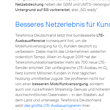
Netzabdeckung
neben der GSM und UMTS-Versorgung z
Untergrund auf 5G vorbereitet
, also „5G ready“.
Besseres Netzerlebnis für Ku
Telefónica Deutschland setzt ihre bundesweite
LTE-
Ausbauoffensive
konsequent fort, um die
Mobilfunkversorgung für O
Kunden deutlich zu
2
verbessern. Dabei macht das Unternehmen weiterhin
ordentlich Tempo. Allein im August 2019 hat der
Telekommunikationsanbieter mehr als 700 neue LTE-
Sender errichtet. Der umfangreiche LTE-Ausbau im O
2
Netz kommt Millionen Kunden in ihrer täglichen
Nutzung unmittelbar zugute. Sie profitieren nicht nur
von einer
besseren Mobilfunkversorgung
, sondern
auch von ruckelfreiem Streaming-Genuss und höheren
durchschnittlichen Datenraten – in den Städten, auf
dem Land und unterwegs. Telefónica Deutschland
setzt
das größte LTE-Ausbauprogramm
ihrer