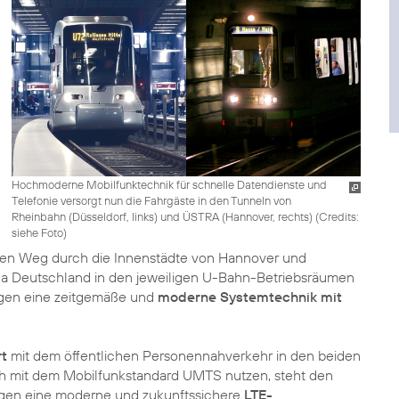
Hochmoderne Mobilfunktechnik für schnelle Datendienste und
Telefonie versorgt nun die Fahrgäste in den Tunneln von
Rheinbahn (Düsseldorf, links) und ÜSTRA (Hannover, rechts) (
Credits:
siehe Foto
)
chen Weg durch die Innenstädte von Hannover und
ica Deutschland in den jeweiligen U-Bahn-Betriebsräumen
gegen eine zeitgemäße und
moderne Systemtechnik mit
rt
mit dem öffentlichen Personennahverkehr in den beiden
ch mit dem Mobilfunkstandard UMTS nutzen, steht den
lagen eine moderne und zukunftssichere
LTE-