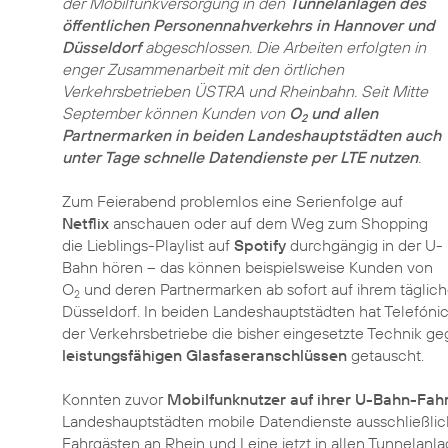
der Mobilfunkversorgung in den
Tunnelanlagen des
öffentlichen Personennahverkehrs in Hannover und
Düsseldorf
abgeschlossen. Die Arbeiten erfolgten in
enger Zusammenarbeit mit den örtlichen
Verkehrsbetrieben ÜSTRA und Rheinbahn. Seit Mitte
September können Kunden von
O
und allen
2
Partnermarken in beiden Landeshauptstädten auch
unter Tage schnelle Datendienste per LTE nutzen
.
Zum Feierabend problemlos eine Serienfolge auf
Netflix
anschauen oder auf dem Weg zum Shopping
die Lieblings-Playlist auf
Spotify
durchgängig in der U-
Bahn hören – das können beispielsweise Kunden von
O
und deren Partnermarken ab sofort auf ihrem tägli
2
Düsseldorf. In beiden Landeshauptstädten hat Telefón
der Verkehrsbetriebe die bisher eingesetzte Technik 
leistungsfähigen Glasfaseranschlüssen
getauscht.
Konnten zuvor
Mobilfunknutzer auf ihrer U-Bahn-Fah
Landeshauptstädten mobile Datendienste ausschließli
Fahrgästen an Rhein und Leine jetzt in allen Tunnelan