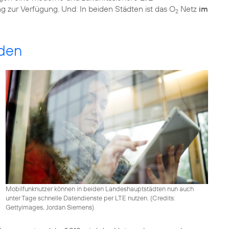
ur Verfügung. Und: In beiden Städten ist das O
Netz
im
2
nden
Mobilfunknutzer können in beiden Landeshauptstädten nun auch
unter Tage schnelle Datendienste per LTE nutzen. (
Credits:
Gettyimages, Jordan Siemens
)