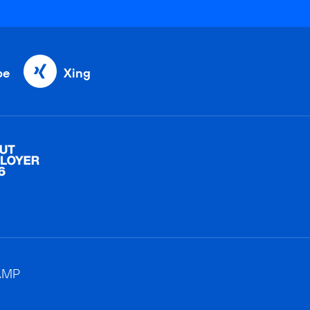
be
Xing
AMP