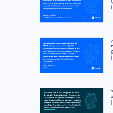
2
Z
3
Z