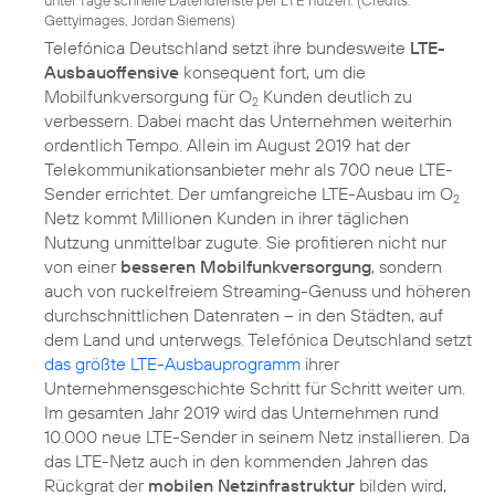
unter Tage schnelle Datendienste per LTE nutzen. (
Credits:
Gettyimages, Jordan Siemens
)
Telefónica Deutschland setzt ihre bundesweite
LTE-
Ausbauoffensive
konsequent fort, um die
Mobilfunkversorgung für O
Kunden deutlich zu
2
verbessern. Dabei macht das Unternehmen weiterhin
ordentlich Tempo. Allein im August 2019 hat der
Telekommunikationsanbieter mehr als 700 neue LTE-
Sender errichtet. Der umfangreiche LTE-Ausbau im O
2
Netz kommt Millionen Kunden in ihrer täglichen
Nutzung unmittelbar zugute. Sie profitieren nicht nur
von einer
besseren Mobilfunkversorgung
, sondern
auch von ruckelfreiem Streaming-Genuss und höheren
durchschnittlichen Datenraten – in den Städten, auf
dem Land und unterwegs. Telefónica Deutschland setzt
das größte LTE-Ausbauprogramm
ihrer
Unternehmensgeschichte Schritt für Schritt weiter um.
Im gesamten Jahr 2019 wird das Unternehmen rund
10.000 neue LTE-Sender in seinem Netz installieren. Da
das LTE-Netz auch in den kommenden Jahren das
Rückgrat der
mobilen Netzinfrastruktur
bilden wird,