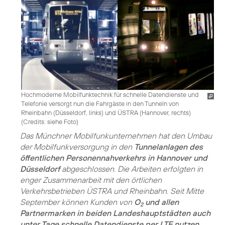
Hochmoderne Mobilfunktechnik für schnelle Datendienste und
Telefonie versorgt nun die Fahrgäste in den Tunneln von
Rheinbahn (Düsseldorf, links) und ÜSTRA (Hannover, rechts)
(
Credits: siehe Foto
)
Das Münchner Mobilfunkunternehmen hat den Umbau
der Mobilfunkversorgung in den
Tunnelanlagen des
öffentlichen Personennahverkehrs in Hannover und
Düsseldorf
abgeschlossen. Die Arbeiten erfolgten in
enger Zusammenarbeit mit den örtlichen
Verkehrsbetrieben ÜSTRA und Rheinbahn. Seit Mitte
September können Kunden von
O
und allen
2
Partnermarken in beiden Landeshauptstädten auch
unter Tage schnelle Datendienste per LTE nutzen
.