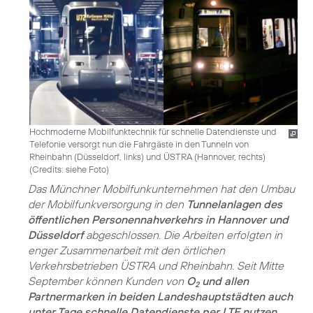
Hochmoderne Mobilfunktechnik für schnelle Datendienste und
Telefonie versorgt nun die Fahrgäste in den Tunneln von
Rheinbahn (Düsseldorf, links) und ÜSTRA (Hannover, rechts)
(
Credits: siehe Foto
)
Das Münchner Mobilfunkunternehmen hat den Umbau
der Mobilfunkversorgung in den
Tunnelanlagen des
öffentlichen Personennahverkehrs in Hannover und
Düsseldorf
abgeschlossen. Die Arbeiten erfolgten in
enger Zusammenarbeit mit den örtlichen
Verkehrsbetrieben ÜSTRA und Rheinbahn. Seit Mitte
September können Kunden von
O
und allen
2
Partnermarken in beiden Landeshauptstädten auch
unter Tage schnelle Datendienste per LTE nutzen
.