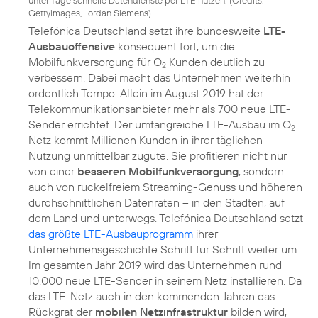
unter Tage schnelle Datendienste per LTE nutzen. (
Credits:
Gettyimages, Jordan Siemens
)
Telefónica Deutschland setzt ihre bundesweite
LTE-
Ausbauoffensive
konsequent fort, um die
Mobilfunkversorgung für O
Kunden deutlich zu
2
verbessern. Dabei macht das Unternehmen weiterhin
ordentlich Tempo. Allein im August 2019 hat der
Telekommunikationsanbieter mehr als 700 neue LTE-
Sender errichtet. Der umfangreiche LTE-Ausbau im O
2
Netz kommt Millionen Kunden in ihrer täglichen
Nutzung unmittelbar zugute. Sie profitieren nicht nur
von einer
besseren Mobilfunkversorgung
, sondern
auch von ruckelfreiem Streaming-Genuss und höheren
durchschnittlichen Datenraten – in den Städten, auf
dem Land und unterwegs. Telefónica Deutschland setzt
das größte LTE-Ausbauprogramm
ihrer
Unternehmensgeschichte Schritt für Schritt weiter um.
Im gesamten Jahr 2019 wird das Unternehmen rund
10.000 neue LTE-Sender in seinem Netz installieren. Da
das LTE-Netz auch in den kommenden Jahren das
Rückgrat der
mobilen Netzinfrastruktur
bilden wird,