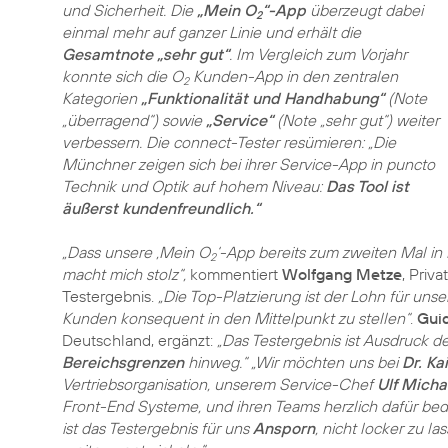
und Sicherheit. Die
„Mein O
“-App
überzeugt dabei
2
einmal mehr auf ganzer Linie und erhält die
Gesamtnote „sehr gut“
. Im Vergleich zum Vorjahr
konnte sich die O
Kunden-App in den zentralen
2
Kategorien
„Funktionalität und Handhabung“
(Note
„überragend“) sowie
„Service“
(Note „sehr gut“) weiter
verbessern. Die connect-Tester resümieren: „Die
Münchner zeigen sich bei ihrer Service-App in puncto
Technik und Optik auf hohem Niveau:
Das Tool ist
äußerst kundenfreundlich.“
„Dass unsere ‚Mein O
‘-App bereits zum zweiten Mal in
2
macht mich stolz“,
kommentiert
Wolfgang Metze
, Priv
Testergebnis.
„Die Top-Platzierung ist der Lohn für un
Kunden konsequent in den Mittelpunkt zu stellen“
.
Gui
Deutschland, ergänzt:
„Das Testergebnis ist Ausdruck d
Bereichsgrenzen
hinweg.“
„Wir möchten uns bei
Dr. K
Vertriebsorganisation, unserem Service-Chef
Ulf Micha
Front-End Systeme, und ihren Teams herzlich dafür be
ist das Testergebnis für uns
Ansporn
, nicht locker zu l