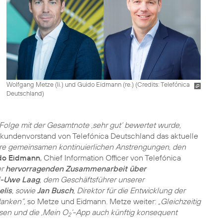
Wolfgang Metze (li.) und Guido Eidmann (re.) (
Credits: Telefónica
Deutschland
)
 Folge mit der Gesamtnote ‚sehr gut‘ bewertet wurde,
atkundenvorstand von Telefónica Deutschland das aktuelle
sere gemeinsamen kontinuierlichen Anstrengungen, den
do Eidmann
, Chief Information Officer von Telefónica
er
hervorragenden Zusammenarbeit über
ai-Uwe Laag
, dem Geschäftsführer unserer
elis
, sowie
Jan Busch
, Direktor für die Entwicklung der
danken“,
so Metze und Eidmann. Metze weiter:
„Gleichzeitig
assen und die ‚Mein O
‘-App auch künftig konsequent
2