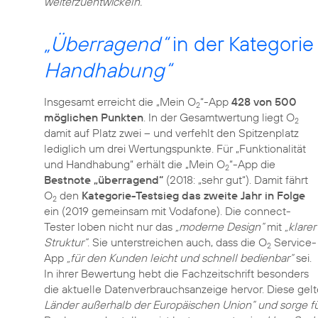
weiterzuentwickeln.“
„Überragend“
in der Kategori
Handhabung“
Insgesamt erreicht die „Mein O
“-App
428 von 500
2
möglichen Punkten
. In der Gesamtwertung liegt O
2
damit auf Platz zwei – und verfehlt den Spitzenplatz
lediglich um drei Wertungspunkte. Für „Funktionalität
und Handhabung“ erhält die „Mein O
“-App die
2
Bestnote „überragend“
(2018: „sehr gut“). Damit fährt
O
den
Kategorie-Testsieg das zweite Jahr in Folge
2
ein (2019 gemeinsam mit Vodafone). Die connect-
Tester loben nicht nur das
„moderne Design“
mit
„klarer
Struktur“
. Sie unterstreichen auch, dass die O
Service-
2
App
„für den Kunden leicht und schnell bedienbar“
sei.
In ihrer Bewertung hebt die Fachzeitschrift besonders
die aktuelle Datenverbrauchsanzeige hervor. Diese gel
Länder außerhalb der Europäischen Union“ und sorge f