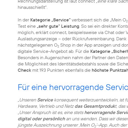
Rechnungsdarstellung ist laut connect
„eine klare Sach
hinausschießt“.
In der
Kategorie „Service“
verbessert sich die „Mein O
2
Test eine
„sehr gute“ Leistung
. So sei ein direkter K
möglich, erklärt connect, beispielsweise via Chat oder 
Auslastungsanzeige – oder Rückrufvereinbarung. Dank
nächstgelegenen O
Shop in der App anzeigen und dort
2
digitale Service-Angebot ab. Für die
Kategorie „Sicherh
Besonders in Augenschein nahm der Partner den Datens
die Möglichkeit des Identitätsdiebstahls sowie die Sich
Check
mit 193 Punkten ebenfalls die
höchste Punktzah
Für eine hervorragende Servi
„Unseren
Service
konsequent weiterzuentwickeln, ist fü
Hardware, Vertrieb und Netz
das Gesamtproduk
t, das
„Unser Anspruch ist es, eine stets
hervorragende Servi
digital oder persönlich
an uns wenden. Dass wir diesem
jüngste Auszeichnung unserer ‚Mein O
‘-App. Auch der
2