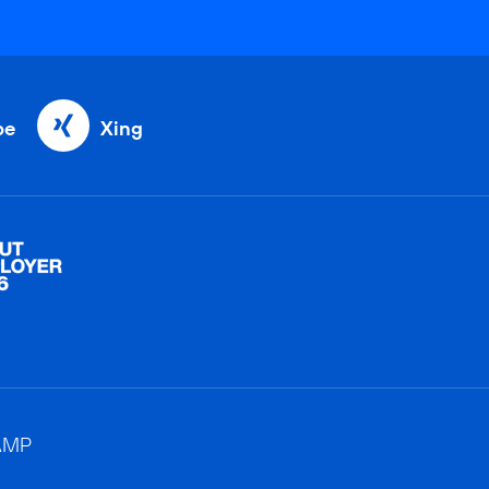
be
Xing
AMP