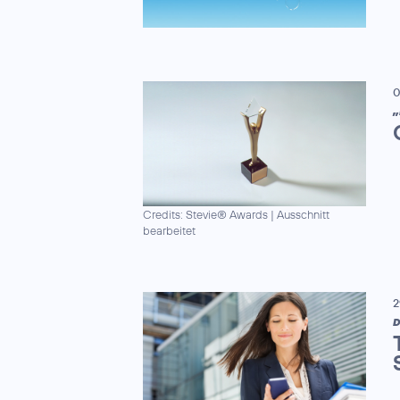
0
„
Credits: Stevie® Awards
|
Ausschnitt
bearbeitet
2
D