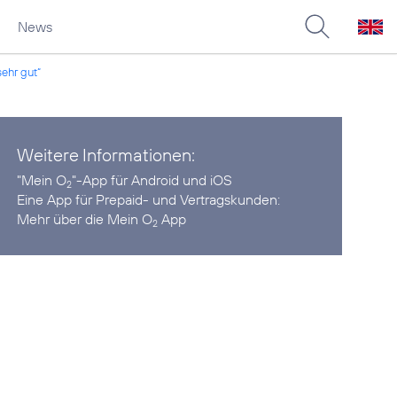
News
sehr gut“
Weitere Informationen:
"Mein O
"-App für
Android
und
iOS
2
Eine App für Prepaid- und Vertragskunden:
Mehr über die Mein O
App
2