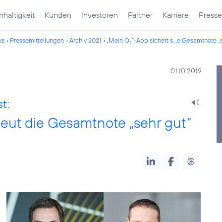
haltigkeit
Kunden
Investoren
Partner
Karriere
Presse
ws
Pressemitteilungen
Archiv 2021
„Mein O
“-App sichert s...e Gesamtnote „
2
01.10.2019
t:
neut die Gesamtnote „sehr gut“