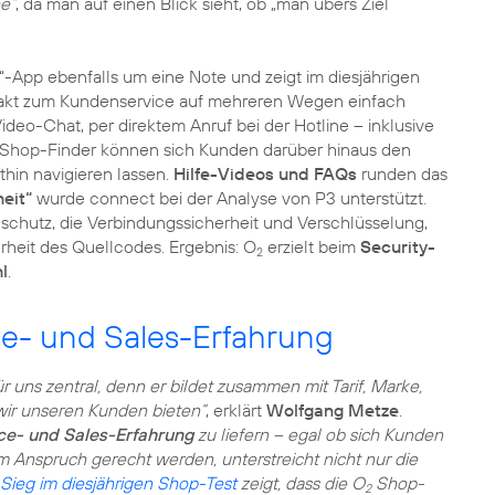
e“
, da man auf einen Blick sieht, ob „man übers Ziel
“-App ebenfalls um eine Note und zeigt im diesjährigen
ontakt zum Kundenservice auf mehreren Wegen einfach
Video-Chat, per direktem Anruf bei der Hotline – inklusive
 Shop-Finder können sich Kunden darüber hinaus den
hin navigieren lassen.
Hilfe-Videos und FAQs
runden das
eit“
wurde connect bei der Analyse von P3 unterstützt.
chutz, die Verbindungssicherheit und Verschlüsselung,
erheit des Quellcodes. Ergebnis: O
erzielt beim
Security-
2
l
.
ce- und Sales-Erfahrung
r uns zentral, denn er bildet zusammen mit Tarif, Marke,
 wir unseren Kunden bieten“
, erklärt
Wolfgang Metze
.
ce- und Sales-Erfahrung
zu liefern – egal ob sich Kunden
 Anspruch gerecht werden, unterstreicht nicht nur die
Sieg im diesjährigen Shop-Test
zeigt, dass die O
Shop-
2