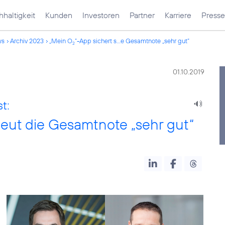
haltigkeit
Kunden
Investoren
Partner
Karriere
Presse
ws
Archiv 2023
„Mein O
“-App sichert s...e Gesamtnote „sehr gut“
2
01.10.2019
t:
neut die Gesamtnote „sehr gut“