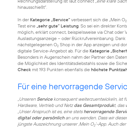
Rechnungsdarstellung ist laut connect
„eine klare Sach
hinausschießt“.
In der
Kategorie „Service“
verbessert sich die „Mein O
2
Test eine
„sehr gute“ Leistung
. So sei ein direkter K
möglich, erklärt connect, beispielsweise via Chat oder 
Auslastungsanzeige – oder Rückrufvereinbarung. Dank
nächstgelegenen O
Shop in der App anzeigen und dort
2
digitale Service-Angebot ab. Für die
Kategorie „Sicherh
Besonders in Augenschein nahm der Partner den Datens
die Möglichkeit des Identitätsdiebstahls sowie die Sich
Check
mit 193 Punkten ebenfalls die
höchste Punktzah
Für eine hervorragende Servi
„Unseren
Service
konsequent weiterzuentwickeln, ist fü
Hardware, Vertrieb und Netz
das Gesamtproduk
t, das
„Unser Anspruch ist es, eine stets
hervorragende Servi
digital oder persönlich
an uns wenden. Dass wir diesem
jüngste Auszeichnung unserer ‚Mein O
‘-App. Auch der
2