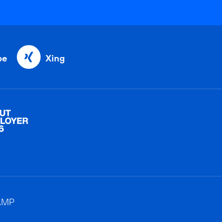
be
Xing
AMP