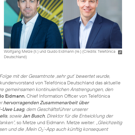
Wolfgang Metze (li.) und Guido Eidmann (re.) (
Credits: Telefónica
Deutschland
)
 Folge mit der Gesamtnote ‚sehr gut‘ bewertet wurde,
atkundenvorstand von Telefónica Deutschland das aktuelle
sere gemeinsamen kontinuierlichen Anstrengungen, den
do Eidmann
, Chief Information Officer von Telefónica
er
hervorragenden Zusammenarbeit über
ai-Uwe Laag
, dem Geschäftsführer unserer
elis
, sowie
Jan Busch
, Direktor für die Entwicklung der
danken“,
so Metze und Eidmann. Metze weiter:
„Gleichzeitig
assen und die ‚Mein O
‘-App auch künftig konsequent
2