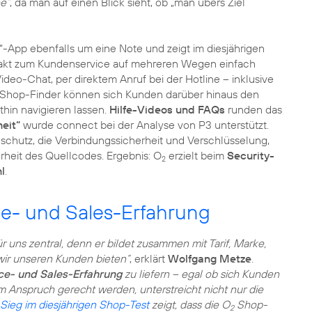
e“
, da man auf einen Blick sieht, ob „man übers Ziel
“-App ebenfalls um eine Note und zeigt im diesjährigen
ontakt zum Kundenservice auf mehreren Wegen einfach
Video-Chat, per direktem Anruf bei der Hotline – inklusive
 Shop-Finder können sich Kunden darüber hinaus den
hin navigieren lassen.
Hilfe-Videos und FAQs
runden das
eit“
wurde connect bei der Analyse von P3 unterstützt.
chutz, die Verbindungssicherheit und Verschlüsselung,
erheit des Quellcodes. Ergebnis: O
erzielt beim
Security-
2
l
.
ce- und Sales-Erfahrung
r uns zentral, denn er bildet zusammen mit Tarif, Marke,
 wir unseren Kunden bieten“
, erklärt
Wolfgang Metze
.
ce- und Sales-Erfahrung
zu liefern – egal ob sich Kunden
 Anspruch gerecht werden, unterstreicht nicht nur die
Sieg im diesjährigen Shop-Test
zeigt, dass die O
Shop-
2