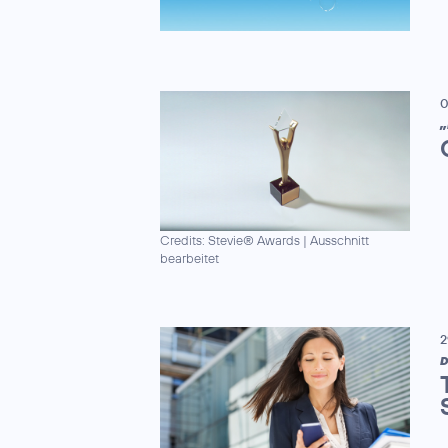
0
„
Credits: Stevie® Awards
|
Ausschnitt
bearbeitet
2
D