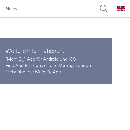
News
Weitere Informationen:
"Mein O
"-App für
Android
und
iOS
2
Eine App für Prepaid- und Vertragskunden:
Mehr über die Mein O
App
2