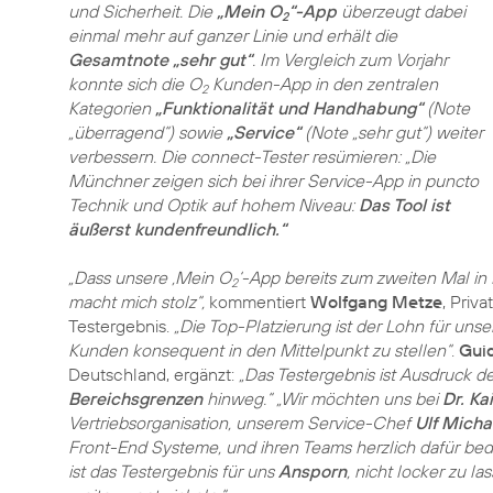
und Sicherheit. Die
„Mein O
“-App
überzeugt dabei
2
einmal mehr auf ganzer Linie und erhält die
Gesamtnote „sehr gut“
. Im Vergleich zum Vorjahr
konnte sich die O
Kunden-App in den zentralen
2
Kategorien
„Funktionalität und Handhabung“
(Note
„überragend“) sowie
„Service“
(Note „sehr gut“) weiter
verbessern. Die connect-Tester resümieren: „Die
Münchner zeigen sich bei ihrer Service-App in puncto
Technik und Optik auf hohem Niveau:
Das Tool ist
äußerst kundenfreundlich.“
„Dass unsere ‚Mein O
‘-App bereits zum zweiten Mal in
2
macht mich stolz“,
kommentiert
Wolfgang Metze
, Priv
Testergebnis.
„Die Top-Platzierung ist der Lohn für un
Kunden konsequent in den Mittelpunkt zu stellen“
.
Gui
Deutschland, ergänzt:
„Das Testergebnis ist Ausdruck d
Bereichsgrenzen
hinweg.“
„Wir möchten uns bei
Dr. K
Vertriebsorganisation, unserem Service-Chef
Ulf Micha
Front-End Systeme, und ihren Teams herzlich dafür be
ist das Testergebnis für uns
Ansporn
, nicht locker zu l