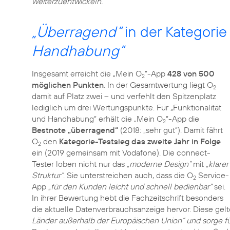
weiterzuentwickeln.“
„Überragend“
in der Kategori
Handhabung“
Insgesamt erreicht die „Mein O
“-App
428 von 500
2
möglichen Punkten
. In der Gesamtwertung liegt O
2
damit auf Platz zwei – und verfehlt den Spitzenplatz
lediglich um drei Wertungspunkte. Für „Funktionalität
und Handhabung“ erhält die „Mein O
“-App die
2
Bestnote „überragend“
(2018: „sehr gut“). Damit fährt
O
den
Kategorie-Testsieg das zweite Jahr in Folge
2
ein (2019 gemeinsam mit Vodafone). Die connect-
Tester loben nicht nur das
„moderne Design“
mit
„klarer
Struktur“
. Sie unterstreichen auch, dass die O
Service-
2
App
„für den Kunden leicht und schnell bedienbar“
sei.
In ihrer Bewertung hebt die Fachzeitschrift besonders
die aktuelle Datenverbrauchsanzeige hervor. Diese gel
Länder außerhalb der Europäischen Union“ und sorge f