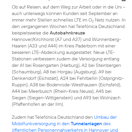
Ob auf Reisen, auf dem Weg zur Arbeit oder in die Uni –
auch unterwegs können Kunden seit September an
immer mehr Stellen schnelles LTE im O
Netz nutzen. In
2
den vergangenen Wochen hat Telefónica Deutschland
beispielsweise die
Autobahnkreuze
Hannover/Kirchhorst (A7 und A37) und Wünnenberg-
Haaren (A33 und A44) im Kreis Paderborn mit einer
besseren LTE-Abdeckung ausgestattet. Neue LTE-
Stationen verbessern zudem die Versorgung entlang
der A1 bei Rosengarten (Harburg), A2 bei Steinbergen
(Schaumburg), A8 bei Horgau (Augsburg), A9 bei
Denkendorf (Eichstätt), A24 bei Fehrbellin (Ostprignitz-
Ruppin), A38 bei Bodenrode-Westhausen (Eichsfeld),
A44 bei Meerbusch (Rhein-Kreis Neuss), A45 bei
Siegen (Siegen-Wittgenstein) und A93 bei Wolnzach
(Pfaffenhofen an der Ilm).
Zudem hat Telefónica Deutschland den
Umbau der
Mobilfunkversorgung in den
Tunnelanlagen
des
öffentlichen Personennahverkehrs in Hannover und