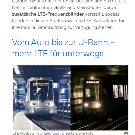
Darüber hinaus hat Telefónica Deutschland das O
LTE-
2
Netz in zahlreichen Groß- und Kleinstädten durch
zusätzliche LTE-Frequenzbänder
verstärkt, sodass
Kunden in diesen Städten weitere LTE-Kapazitäten für
Vom Auto bis zur U-Bahn –
mehr LTE für unterwegs
LTE-Ausbau im Untergrund (
Credits: siehe Foto
)