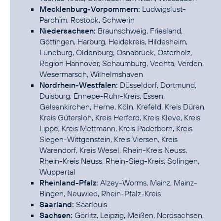
Mecklenburg-Vorpommern:
Ludwigslust-
Parchim, Rostock, Schwerin
Niedersachsen:
Braunschweig, Friesland,
Göttingen, Harburg, Heidekreis, Hildesheim,
Lüneburg, Oldenburg, Osnabrück, Osterholz,
Region Hannover, Schaumburg, Vechta, Verden,
Wesermarsch, Wilhelmshaven
Nordrhein-Westfalen:
Düsseldorf, Dortmund,
Duisburg, Ennepe-Ruhr-Kreis, Essen,
Gelsenkirchen, Herne, Köln, Krefeld, Kreis Düren,
Kreis Gütersloh, Kreis Herford, Kreis Kleve, Kreis
Lippe, Kreis Mettmann, Kreis Paderborn, Kreis
Siegen-Wittgenstein, Kreis Viersen, Kreis
Warendorf, Kreis Wesel, Rhein-Kreis Neuss,
Rhein-Kreis Neuss, Rhein-Sieg-Kreis, Solingen,
Wuppertal
Rheinland-Pfalz:
Alzey-Worms, Mainz, Mainz-
Bingen, Neuwied, Rhein-Pfalz-Kreis
Saarland:
Saarlouis
Sachsen:
Görlitz, Leipzig, Meißen, Nordsachsen,