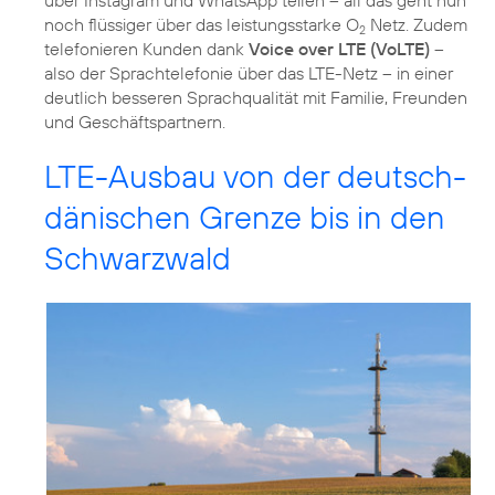
über Instagram und WhatsApp teilen – all das geht nun
noch flüssiger über das leistungsstarke O
Netz. Zudem
2
telefonieren Kunden dank
Voice over LTE (VoLTE)
–
also der Sprachtelefonie über das LTE-Netz – in einer
deutlich besseren Sprachqualität mit Familie, Freunden
und Geschäftspartnern.
LTE-Ausbau von der deutsch-
dänischen Grenze bis in den
Schwarzwald