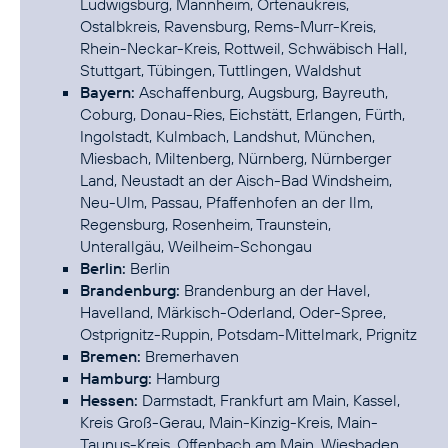
Ludwigsburg, Mannheim, Ortenaukreis,
Ostalbkreis, Ravensburg, Rems-Murr-Kreis,
Rhein-Neckar-Kreis, Rottweil, Schwäbisch Hall,
Stuttgart, Tübingen, Tuttlingen, Waldshut
Bayern:
Aschaffenburg, Augsburg, Bayreuth,
Coburg, Donau-Ries, Eichstätt, Erlangen, Fürth,
Ingolstadt, Kulmbach, Landshut, München,
Miesbach, Miltenberg, Nürnberg, Nürnberger
Land, Neustadt an der Aisch-Bad Windsheim,
Neu-Ulm, Passau, Pfaffenhofen an der Ilm,
Regensburg, Rosenheim, Traunstein,
Unterallgäu, Weilheim-Schongau
Berlin:
Berlin
Brandenburg:
Brandenburg an der Havel,
Havelland, Märkisch-Oderland, Oder-Spree,
Ostprignitz-Ruppin, Potsdam-Mittelmark, Prignitz
Bremen:
Bremerhaven
Hamburg:
Hamburg
Hessen:
Darmstadt, Frankfurt am Main, Kassel,
Kreis Groß-Gerau, Main-Kinzig-Kreis, Main-
Taunus-Kreis, Offenbach am Main, Wiesbaden