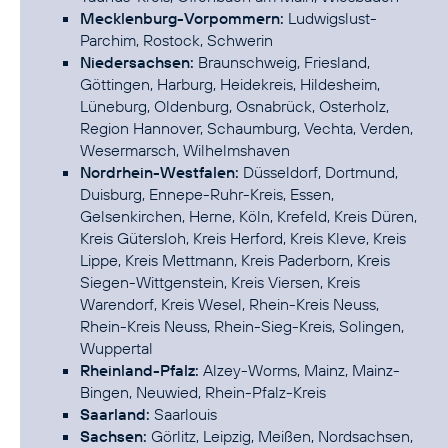
Mecklenburg-Vorpommern:
Ludwigslust-
Parchim, Rostock, Schwerin
Niedersachsen:
Braunschweig, Friesland,
Göttingen, Harburg, Heidekreis, Hildesheim,
Lüneburg, Oldenburg, Osnabrück, Osterholz,
Region Hannover, Schaumburg, Vechta, Verden,
Wesermarsch, Wilhelmshaven
Nordrhein-Westfalen:
Düsseldorf, Dortmund,
Duisburg, Ennepe-Ruhr-Kreis, Essen,
Gelsenkirchen, Herne, Köln, Krefeld, Kreis Düren,
Kreis Gütersloh, Kreis Herford, Kreis Kleve, Kreis
Lippe, Kreis Mettmann, Kreis Paderborn, Kreis
Siegen-Wittgenstein, Kreis Viersen, Kreis
Warendorf, Kreis Wesel, Rhein-Kreis Neuss,
Rhein-Kreis Neuss, Rhein-Sieg-Kreis, Solingen,
Wuppertal
Rheinland-Pfalz:
Alzey-Worms, Mainz, Mainz-
Bingen, Neuwied, Rhein-Pfalz-Kreis
Saarland:
Saarlouis
Sachsen:
Görlitz, Leipzig, Meißen, Nordsachsen,