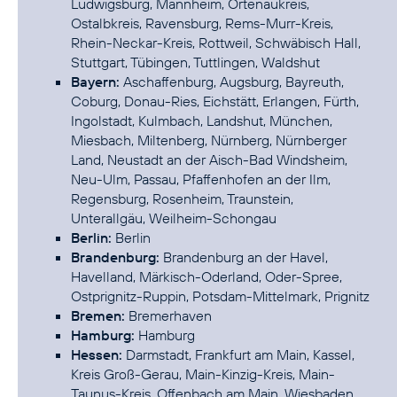
Ludwigsburg, Mannheim, Ortenaukreis,
Ostalbkreis, Ravensburg, Rems-Murr-Kreis,
Rhein-Neckar-Kreis, Rottweil, Schwäbisch Hall,
Stuttgart, Tübingen, Tuttlingen, Waldshut
Bayern:
Aschaffenburg, Augsburg, Bayreuth,
Coburg, Donau-Ries, Eichstätt, Erlangen, Fürth,
Ingolstadt, Kulmbach, Landshut, München,
Miesbach, Miltenberg, Nürnberg, Nürnberger
Land, Neustadt an der Aisch-Bad Windsheim,
Neu-Ulm, Passau, Pfaffenhofen an der Ilm,
Regensburg, Rosenheim, Traunstein,
Unterallgäu, Weilheim-Schongau
Berlin:
Berlin
Brandenburg:
Brandenburg an der Havel,
Havelland, Märkisch-Oderland, Oder-Spree,
Ostprignitz-Ruppin, Potsdam-Mittelmark, Prignitz
Bremen:
Bremerhaven
Hamburg:
Hamburg
Hessen:
Darmstadt, Frankfurt am Main, Kassel,
Kreis Groß-Gerau, Main-Kinzig-Kreis, Main-
Taunus-Kreis, Offenbach am Main, Wiesbaden