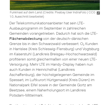
Funkmast auf dem Land (
Credits: Pixabay User IndiraFoto
|
CC0
1.0, Ausschnitt bearbeitet
)
Der Telekommunikationsanbieter hat sein LTE-
Ausbauprogramm im September in zahlreichen
Gemeinden vorangetrieben. Dadurch hat sich die LTE-
Flächenabdeckung
von der deutsch-dänischen
Grenze bis in den Schwarzwald verbessert. O
Kunden
2
in Harrislee (Kreis Schleswig-Flensburg) und Vogtsburg
im Kaiserstuhl (Landkreis Breisgau-Hochschwarzwald)
profitieren somit gleichermaßen von einer neuen LTE-
Versorgung. Mehr LTE im Handy-Display haben nun
auch Kunden in Heinrichsthal (Landkreis
Aschaffenburg), der höchstgelegenen Gemeinde im
Spessart, im Luftkurort Hürtgenwald (Kreis Düren) im
Nationalpark Eifel sowie in der Gemeinde Gortz am
Beetzsee, einem Naherholungsort im Landkreis
Potsdam-Mittelmark.