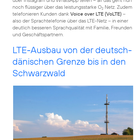
über Instagram und WhatsApp teilen – all das geht nun
noch flüssiger über das leistungsstarke O
Netz. Zudem
2
telefonieren Kunden dank
Voice over LTE (VoLTE)
–
also der Sprachtelefonie über das LTE-Netz – in einer
deutlich besseren Sprachqualität mit Familie, Freunden
und Geschäftspartnern.
LTE-Ausbau von der deutsch-
dänischen Grenze bis in den
Schwarzwald