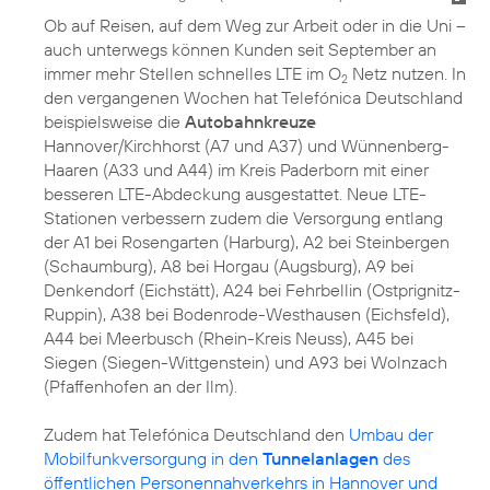
Ob auf Reisen, auf dem Weg zur Arbeit oder in die Uni –
auch unterwegs können Kunden seit September an
immer mehr Stellen schnelles LTE im O
Netz nutzen. In
2
den vergangenen Wochen hat Telefónica Deutschland
beispielsweise die
Autobahnkreuze
Hannover/Kirchhorst (A7 und A37) und Wünnenberg-
Haaren (A33 und A44) im Kreis Paderborn mit einer
besseren LTE-Abdeckung ausgestattet. Neue LTE-
Stationen verbessern zudem die Versorgung entlang
der A1 bei Rosengarten (Harburg), A2 bei Steinbergen
(Schaumburg), A8 bei Horgau (Augsburg), A9 bei
Denkendorf (Eichstätt), A24 bei Fehrbellin (Ostprignitz-
Ruppin), A38 bei Bodenrode-Westhausen (Eichsfeld),
A44 bei Meerbusch (Rhein-Kreis Neuss), A45 bei
Siegen (Siegen-Wittgenstein) und A93 bei Wolnzach
(Pfaffenhofen an der Ilm).
Zudem hat Telefónica Deutschland den
Umbau der
Mobilfunkversorgung in den
Tunnelanlagen
des
öffentlichen Personennahverkehrs in Hannover und