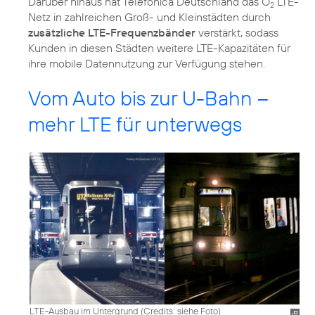
Darüber hinaus hat Telefónica Deutschland das O
LTE-
2
Netz in zahlreichen Groß- und Kleinstädten durch
zusätzliche LTE-Frequenzbänder
verstärkt, sodass
Kunden in diesen Städten weitere LTE-Kapazitäten für
Vom Auto bis zur U-Bahn –
mehr LTE für unterwegs
LTE-Ausbau im Untergrund (
Credits: siehe Foto
)