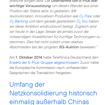
Branche sorgen wird. Die
Übernahme von E-Plus war
wichtige Voraussetzung
, um diesen Wandel aus einer
Position der Stärke aktiv zu gestalten. Mit
revolutionären, innovativen Produkten wie
O
Free
oder
2
O
Banking
und dem gerade gestarteten
O
You
haben
2
2
wir diese Ambition eindrucksvoll belegt. Zugleich sind
wir heute in der Lage, besser als jemals zuvor die
notwendigen Investitionen für künftige Technologien zu
stemmen. Dies hat nicht zuletzt unser starkes
Abschneiden bei der jüngsten
5G-Auktion
bewiesen.“
Am
1. Oktober 2014
hatte Telefónica Deutschland den
Erwerb der E-Plus-Gruppe abgeschlossen
. Zuvor hatte
die Europäische Kommission nach umfassenden
Gesprächen die Transaktion freigeben.
Umfang der
Netzkonsolidierung historisch
einmalig außerhalb Chinas