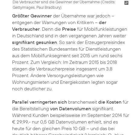
Die Verbraucher sind die Gewinner der Übernahme (
Credits:
Gettyimages, Paul Bradbury
)
Größter Gewinner
der Übernahme war jedoch –
entgegen der Warnungen von Kritikern –
der
Verbraucher
. Denn die
Preise
für Mobilfunkleistungen
in Deutschland sind in den vergangenen Jahren weiter
signifikant gesunken
. So sank der Erzeugerpreisindex
des Statistischen Bundesamtes für Dienstleistungen
aus dem Mobilfunksegment seit 2015 um rund sechs
Prozent. Zum Vergleich: Im Zeitraum 2015 bis 2018
stiegen die Verbraucherpreise insgesamt um 3,8
Prozent. Andere Versorgungsleistungen wie
Wohnungsmieten und Energiekosten legten sogar
noch deutlicher zu.
Parallel verringerten sich
branchenweit
die Kosten
für
die Bereitstellung
von Datenvolumen
signifikant.
Während Kunden beispielsweise im September 2014 für
€ 29,99,- nur 0,5 GB Datenvolumen erhielt, sind es
heute für den gleichen Preis 10 GB – und das bei
deutlich höherer Geschwindigkeit (Vergleich: O
blue