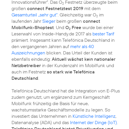
Innovationsführer
“. Das O
Festnetz überzeugte beim
2
großen
connect Festnetztest 2019
mit dem
Gesamturteil „sehr gut“
. Gleichzeitig war O
im
2
laufenden Jahr
Sieger
beim großen
connect
Mobilfunk-Shoptest
. Und
O
Free
wurde bei einer
2
Leserwahl von Inside-Handy.de 2017 als
bester Tarif
prämiert. Insgesamt kann Telefónica Deutschland in
den vergangenen Jahren auf
mehr als 40
Auszeichnungen
blicken. Das Urteil der Kunden ist
ebenfalls eindeutig:
Aktuell wächst kein nationaler
Netzbetreiber
in der Kundenzahl im Mobilfunk und
auch im Festnetz
so stark wie Telefónica
Deutschland
.
Telefónica Deutschland hat die Integration von E-Plus
zudem genutzt, um ergänzend zum Kerngeschäft
Mobilfunk frühzeitig die Basis für neue,
wachstumsstarke Geschäftsmodelle zu legen. So
investiert das Unternehmen in
Künstliche Intelligenz
,
Datenanalyse (ADA)
und das
Internet der Dinge (IoT)
.
Telefónica Deutschland bietet Privatkunden und