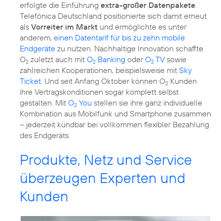
erfolgte die Einführung
extra-großer Datenpakete
.
Telefónica Deutschland positionierte sich damit erneut
als
Vorreiter im Markt
und ermöglichte es unter
anderem,
einen Datentarif für bis zu zehn mobile
Endgeräte
zu nutzen. Nachhaltige Innovation schaffte
O
zuletzt auch mit
O
Banking
oder
O
TV
sowie
2
2
2
zahlreichen Kooperationen, beispielsweise mit
Sky
Ticket
. Und seit Anfang Oktober können O
Kunden
2
ihre Vertragskonditionen sogar komplett selbst
gestalten. Mit
O
You
stellen sie ihre ganz individuelle
2
Kombination aus Mobilfunk und Smartphone zusammen
– jederzeit kündbar bei vollkommen flexibler Bezahlung
des Endgeräts.
Produkte, Netz und Service
überzeugen Experten und
Kunden