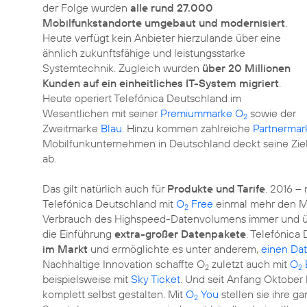
der Folge wurden
alle rund 27.000
Mobilfunkstandorte umgebaut und modernisiert
.
Heute verfügt kein Anbieter hierzulande über eine
ähnlich zukunftsfähige und leistungsstarke
Systemtechnik. Zugleich wurden
über 20 Millionen
Kunden auf ein einheitliches IT-System migriert
.
Heute operiert Telefónica Deutschland im
Wesentlichen mit seiner
Premiummarke O
sowie der
2
Zweitmarke
Blau
. Hinzu kommen zahlreiche
Partnermar
Mobilfunkunternehmen in Deutschland deckt seine Zie
ab.
Das gilt natürlich auch für
Produkte und Tarife
. 2016 –
Telefónica Deutschland mit
O
Free
einmal mehr den Mo
2
Verbrauch des Highspeed-Datenvolumens immer und ü
die Einführung
extra-großer Datenpakete
. Telefónica
im Markt
und ermöglichte es unter anderem,
einen Dat
Nachhaltige Innovation schaffte O
zuletzt auch mit
O
2
2
beispielsweise mit
Sky Ticket
. Und seit Anfang Oktobe
komplett selbst gestalten. Mit
O
You
stellen sie ihre g
2