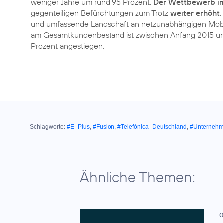
weniger Jahre um rund 95 Prozent.
Der Wettbewerb im
gegenteiligen Befürchtungen zum Trotz
weiter erhöht
.
und umfassende Landschaft an netzunabhängigen Mobil
am Gesamtkundenbestand ist zwischen Anfang 2015 und 
Prozent angestiegen.
Schlagworte:
#E_Plus
,
#Fusion
,
#Telefónica_Deutschland
,
#Unterneh
Ähnliche Themen:
0