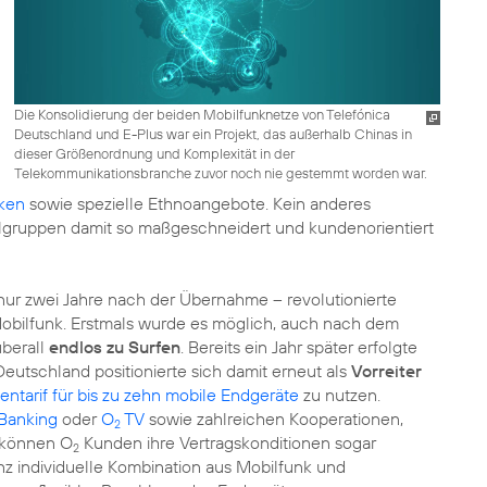
Die Konsolidierung der beiden Mobilfunknetze von Telefónica
Deutschland und E-Plus war ein Projekt, das außerhalb Chinas in
dieser Größenordnung und Komplexität in der
Telekommunikationsbranche zuvor noch nie gestemmt worden war.
ken
sowie spezielle Ethnoangebote. Kein anderes
lgruppen damit so maßgeschneidert und kundenorientiert
 nur zwei Jahre nach der Übernahme – revolutionierte
bilfunk. Erstmals wurde es möglich, auch nach dem
berall
endlos zu Surfen
. Bereits ein Jahr später erfolgte
 Deutschland positionierte sich damit erneut als
Vorreiter
entarif für bis zu zehn mobile Endgeräte
zu nutzen.
Banking
oder
O
TV
sowie zahlreichen Kooperationen,
2
r können O
Kunden ihre Vertragskonditionen sogar
2
anz individuelle Kombination aus Mobilfunk und