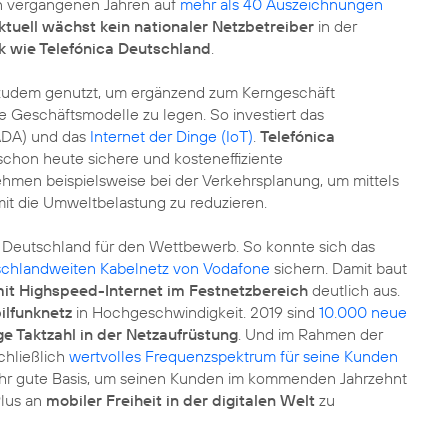
en vergangenen Jahren auf
mehr als 40 Auszeichnungen
ktuell wächst kein nationaler Netzbetreiber
in der
rk wie Telefónica Deutschland
.
s zudem genutzt, um ergänzend zum Kerngeschäft
ke Geschäftsmodelle zu legen. So investiert das
ADA)
und das
Internet der Dinge (IoT)
.
Telefónica
chon heute sichere und kosteneffiziente
hmen beispielsweise bei der Verkehrsplanung, um mittels
t die Umweltbelastung zu reduzieren.
ca Deutschland für den Wettbewerb. So konnte sich das
schlandweiten Kabelnetz von Vodafone
sichern. Damit baut
t Highspeed-Internet im Festnetzbereich
deutlich aus.
lfunknetz
in Hochgeschwindigkeit. 2019 sind
10.000 neue
ge Taktzahl in der Netzaufrüstung
. Und im Rahmen der
chließlich
wertvolles Frequenzspektrum für seine Kunden
ehr gute Basis, um seinen Kunden im kommenden Jahrzehnt
Plus an
mobiler Freiheit in der digitalen Welt
zu