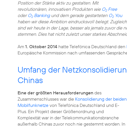
Position der Stärke aktiv zu gestalten. Mit
revolutionären, innovativen Produkten wie
O
Free
2
oder
O
Banking
und dem gerade gestarteten
O
You
2
2
haben wir diese Ambition eindrucksvoll belegt. Zugleich
sind wir heute in der Lage, besser als jemals zuvor die
stemmen. Dies hat nicht zuletzt unser starkes Abschnei
Am
1. Oktober 2014
hatte Telefónica Deutschland den
Europäische Kommission nach umfassenden Gesprächen 
Umfang der Netzkonsolidierung
Chinas
Eine der größten Herausforderungen
des
Zusammenschlusses war die
Konsolidierung der beiden
Mobilfunknetze
von Telefónica Deutschland und E-
Plus. Ein Projekt dieser Größenordnung und
Komplexität war in der Telekommunikationsbranche
außerhalb Chinas zuvor noch nie gestemmt worden. In