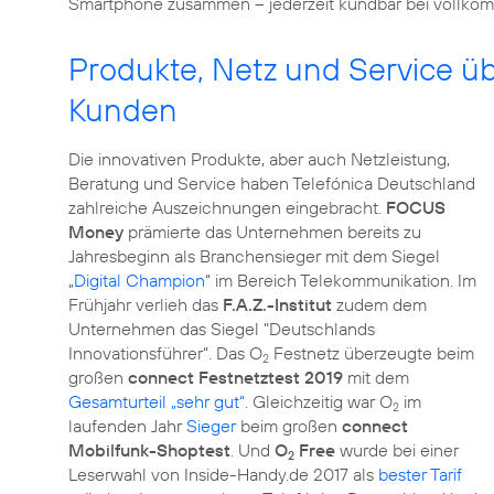
Smartphone zusammen – jederzeit kündbar bei vollkomm
Produkte, Netz und Service 
Kunden
Die innovativen Produkte, aber auch Netzleistung,
Beratung und Service haben Telefónica Deutschland
zahlreiche Auszeichnungen eingebracht.
FOCUS
Money
prämierte das Unternehmen bereits zu
Jahresbeginn als Branchensieger mit dem Siegel
„
Digital Champion
“ im Bereich Telekommunikation. Im
Frühjahr verlieh das
F.A.Z.-Institut
zudem dem
Unternehmen das Siegel "
Deutschlands
Innovationsführer
“. Das O
Festnetz überzeugte beim
2
großen
connect Festnetztest 2019
mit dem
Gesamturteil „sehr gut“
. Gleichzeitig war O
im
2
laufenden Jahr
Sieger
beim großen
connect
Mobilfunk-Shoptest
. Und
O
Free
wurde bei einer
2
Leserwahl von Inside-Handy.de 2017 als
bester Tarif