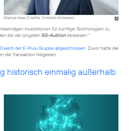
Markus Haas (
Credits: Christian Schlueter
)
 notwendigen Investitionen für künftige Technologien zu
den bei der jüngsten
5G-Auktion
bewiesen.“
Erwerb der E-Plus-Gruppe abgeschlossen
. Zuvor hatte die
die Transaktion freigeben.
 historisch einmalig außerhalb