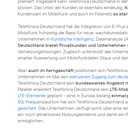
prämiert. Insgesamt kann Telefónica Deutschland in d
blicken. Das Urteil der Kunden ist ebenfalls eindeutig:
A
Kundenzahl im Mobilfunk und auch im Festnetz
so sta
Telefónica Deutschland hat die Integration von E-Plu
Mobilfunk frühzeitig die Basis für neue, wachstumsstar
Unternehmen in
Künstliche Intelligenz
,
Datenanalyse (
Deutschland bietet Privatkunden und Unternehmen
s
Vernetzungslösungen. Zugleich unterstützt das Unterne
smarter Auswertung von Mobilfunkdaten Staus und dami
Aber
auch im Kerngeschäft
positioniert sich Telefóni
Unternehmen im Mai den
exklusiven Zugang zum deut
Telefónica Deutschland sein
bundesweites Angebot mi
Parallel erweitert Telefónica Deutschland sein
LTE-Mobi
LTE-Elemente
geplant – eine in Europa bislang
einmali
5G
-Frequenzauktion hat sich Telefónica Deutschland s
gesichert
. Das Unternehmen verfügt somit über eine s
ein noch attraktiveres Nutzungserlebnis und damit ein 