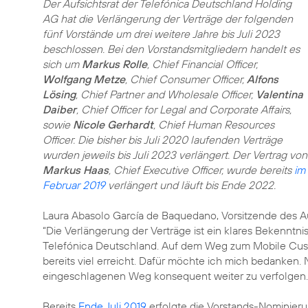
Der Aufsichtsrat der Telefónica Deutschland Holding
AG hat die Verlängerung der Verträge der folgenden
fünf Vorstände um drei weitere Jahre bis Juli 2023
beschlossen. Bei den Vorstandsmitgliedern handelt es
sich um
Markus Rolle
, Chief Financial Officer,
Wolfgang Metze
, Chief Consumer Officer,
Alfons
Lösing
, Chief Partner and Wholesale Officer,
Valentina
Daiber
, Chief Officer for Legal and Corporate Affairs,
sowie
Nicole Gerhardt
, Chief Human Resources
Officer. Die bisher bis Juli 2020 laufenden Verträge
wurden jeweils bis Juli 2023 verlängert. Der Vertrag von
Markus Haas
, Chief Executive Officer, wurde bereits
im
Februar 2019
verlängert und läuft bis Ende 2022.
Laura Abasolo García de Baquedano, Vorsitzende des Au
“Die Verlängerung der Verträge ist ein klares Bekenntn
Telefónica Deutschland. Auf dem Weg zum Mobile Cu
bereits viel erreicht. Dafür möchte ich mich bedanken.
eingeschlagenen Weg konsequent weiter zu verfolgen.
Bereits
Ende Juli 2019
erfolgte die Vorstands-Nominier