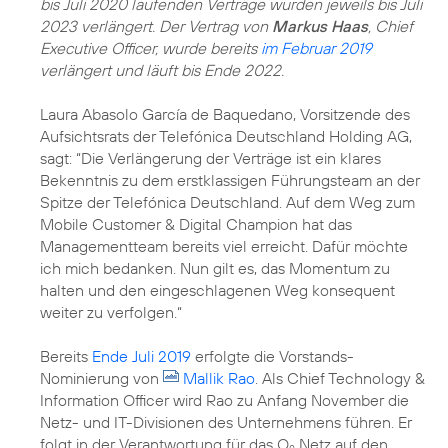
bis Juli 2020 laufenden Verträge wurden jeweils bis Juli
2023 verlängert. Der Vertrag von
Markus Haas
, Chief
Executive Officer, wurde bereits
im Februar 2019
verlängert und läuft bis Ende 2022.
Laura Abasolo García de Baquedano, Vorsitzende des
Aufsichtsrats der Telefónica Deutschland Holding AG,
sagt: “Die Verlängerung der Verträge ist ein klares
Bekenntnis zu dem erstklassigen Führungsteam an der
Spitze der Telefónica Deutschland. Auf dem Weg zum
Mobile Customer & Digital Champion hat das
Managementteam bereits viel erreicht. Dafür möchte
ich mich bedanken. Nun gilt es, das Momentum zu
halten und den eingeschlagenen Weg konsequent
weiter zu verfolgen.“
Bereits
Ende Juli 2019
erfolgte die Vorstands-
Nominierung von
Mallik Rao
. Als Chief Technology &
Information Officer wird Rao zu Anfang November die
Netz- und IT-Divisionen des Unternehmens führen. Er
folgt in der Verantwortung für das O
Netz auf den