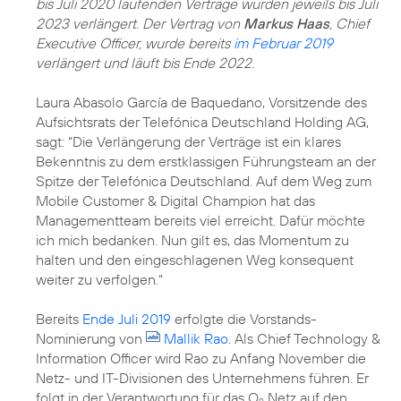
bis Juli 2020 laufenden Verträge wurden jeweils bis Juli
2023 verlängert. Der Vertrag von
Markus Haas
, Chief
Executive Officer, wurde bereits
im Februar 2019
verlängert und läuft bis Ende 2022.
Laura Abasolo García de Baquedano, Vorsitzende des
Aufsichtsrats der Telefónica Deutschland Holding AG,
sagt: “Die Verlängerung der Verträge ist ein klares
Bekenntnis zu dem erstklassigen Führungsteam an der
Spitze der Telefónica Deutschland. Auf dem Weg zum
Mobile Customer & Digital Champion hat das
Managementteam bereits viel erreicht. Dafür möchte
ich mich bedanken. Nun gilt es, das Momentum zu
halten und den eingeschlagenen Weg konsequent
weiter zu verfolgen.“
Bereits
Ende Juli 2019
erfolgte die Vorstands-
Nominierung von
Mallik Rao
. Als Chief Technology &
Information Officer wird Rao zu Anfang November die
Netz- und IT-Divisionen des Unternehmens führen. Er
folgt in der Verantwortung für das O
Netz auf den