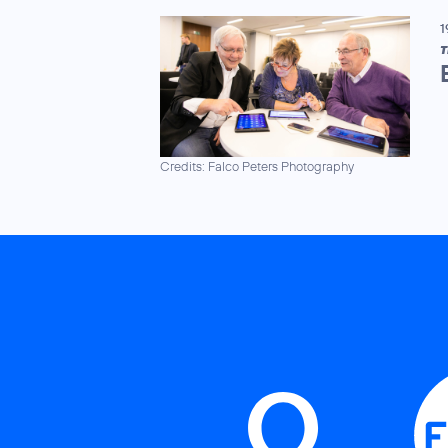
1
T
Credits: Falco Peters Photography