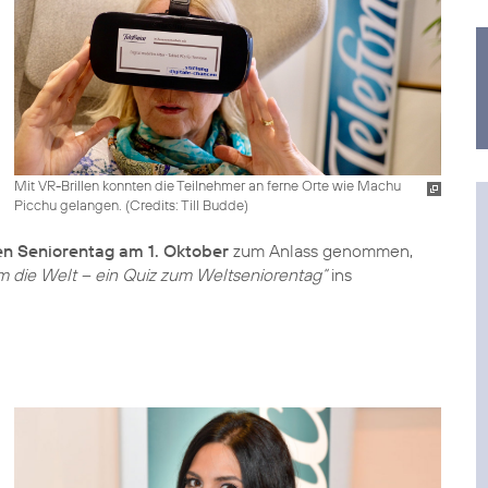
Mit VR-Brillen konnten die Teilnehmer an ferne Orte wie Machu
Picchu gelangen. (
Credits: Till Budde
)
en Seniorentag am 1. Oktober
zum Anlass genommen,
um die Welt – ein Quiz zum Weltseniorentag“
ins