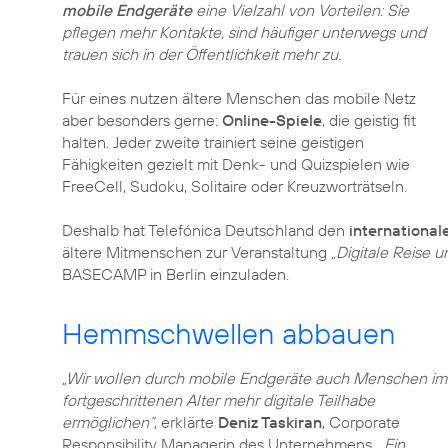
mobile Endgeräte
eine Vielzahl von Vorteilen: Sie
pflegen mehr Kontakte, sind häufiger unterwegs und
trauen sich in der Öffentlichkeit mehr zu.
Für eines nutzen ältere Menschen das mobile Netz
aber besonders gerne:
Online-Spiele
, die geistig fit
halten. Jeder zweite trainiert seine geistigen
Fähigkeiten gezielt mit Denk- und Quizspielen wie
FreeCell, Sudoku, Solitaire oder Kreuzworträtseln.
Deshalb hat Telefónica Deutschland den
international
ältere Mitmenschen zur Veranstaltung
„Digitale Reise 
BASECAMP in Berlin einzuladen.
Hemmschwellen abbauen
„Wir wollen durch mobile Endgeräte auch Menschen im
fortgeschrittenen Alter mehr digitale Teilhabe
ermöglichen“
, erklärte
Deniz Taskiran
, Corporate
Responsibility Managerin des Unternehmens.
„Ein