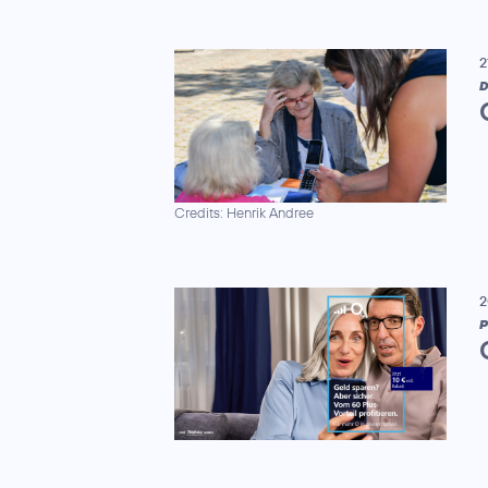
2
D
Credits: Henrik Andree
2
P