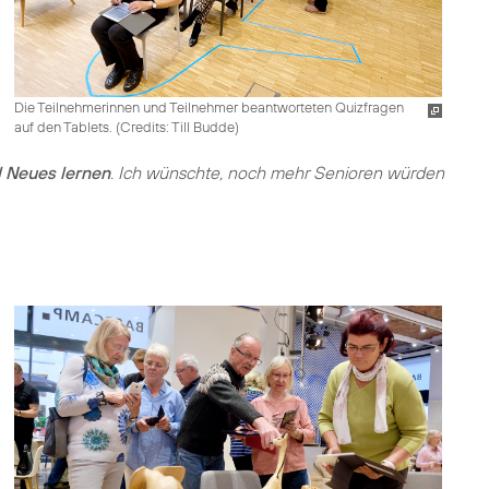
Die Teilnehmerinnen und Teilnehmer beantworteten Quizfragen
auf den Tablets. (
Credits: Till Budde
)
l Neues lernen
. Ich wünschte, noch mehr Senioren würden