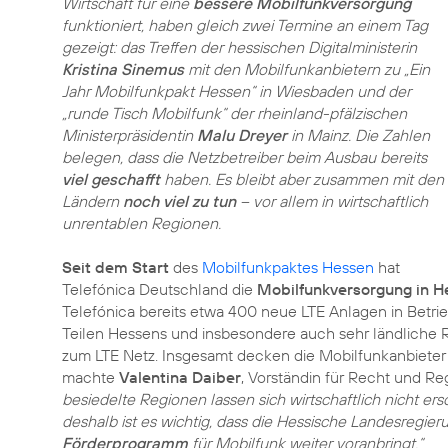
Wirtschaft für eine
bessere Mobilfunkversorgung
funktioniert, haben gleich zwei Termine an einem Tag
gezeigt: das Treffen der hessischen Digitalministerin
Kristina Sinemus
mit den Mobilfunkanbietern zu „Ein
Jahr Mobilfunkpakt Hessen“ in Wiesbaden und der
„runde Tisch Mobilfunk“ der rheinland-pfälzischen
Ministerpräsidentin
Malu Dreyer
in Mainz. Die Zahlen
belegen, dass die Netzbetreiber beim Ausbau bereits
viel geschafft
haben. Es bleibt aber zusammen mit den
Ländern
noch viel zu tun
– vor allem in wirtschaftlich
unrentablen Regionen.
Seit dem Start
des
Mobilfunkpaktes Hessen
hat
Telefónica Deutschland die
Mobilfunkversorgung in H
Telefónica bereits etwa 400 neue LTE Anlagen in Bet
Teilen Hessens und insbesondere auch sehr ländliche
zum LTE Netz. Insgesamt decken die Mobilfunkanbiet
machte
Valentina Daiber
, Vorständin für Recht und Re
besiedelte Regionen lassen sich wirtschaftlich nicht ers
deshalb ist es wichtig, dass die Hessische Landesregie
Förderprogramm
für Mobilfunk weiter voranbringt.“