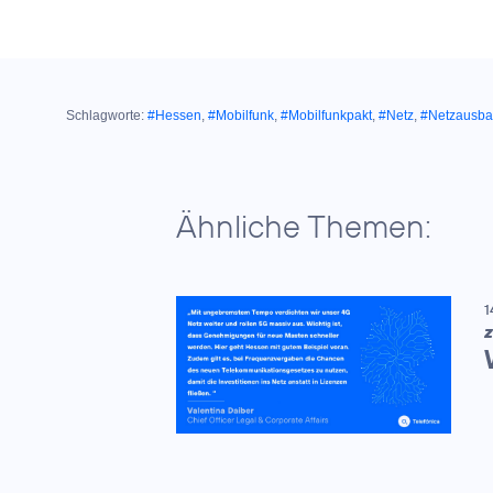
Schlagworte:
#Hessen
,
#Mobilfunk
,
#Mobilfunkpakt
,
#Netz
,
#Netzausb
Ähnliche Themen:
1
Z