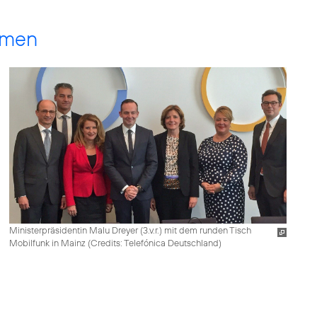
umen
Ministerpräsidentin Malu Dreyer (3.v.r.) mit dem runden Tisch
Mobilfunk in Mainz (
Credits: Telefónica Deutschland
)