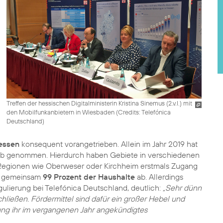
Treffen der hessischen Digitalministerin Kristina Sinemus (2.v.l.) mit
den Mobilfunkanbietern in Wiesbaden (
Credits: Telefónica
Deutschland
)
essen
konsequent vorangetrieben. Allein im Jahr 2019 hat
rieb genommen. Hierdurch haben Gebiete in verschiedenen
 Regionen wie Oberweser oder Kirchheim erstmals Zugang
er gemeinsam
99 Prozent der Haushalte
ab. Allerdings
gulierung bei Telefónica Deutschland, deutlich:
„Sehr dünn
chließen. Fördermittel sind dafür ein großer Hebel und
rung ihr im vergangenen Jahr angekündigtes