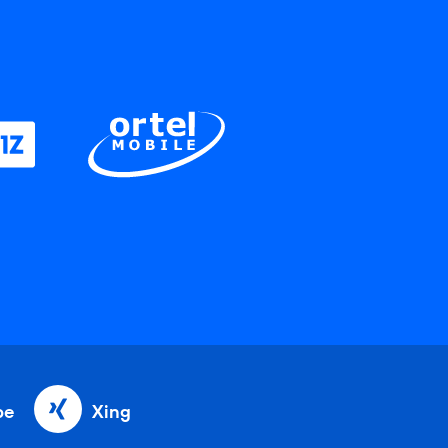
be
Xing