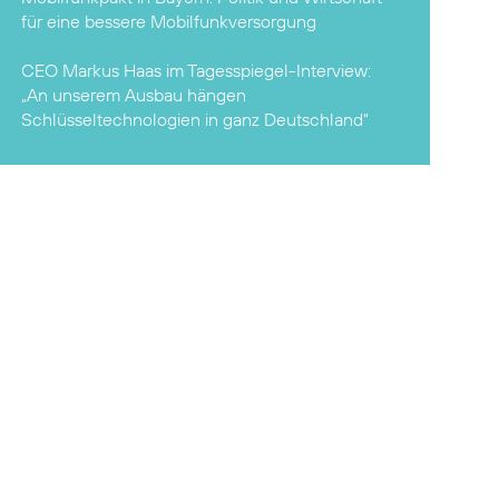
für eine bessere Mobilfunkversorgung
CEO Markus Haas im Tagesspiegel-Interview:
„An unserem Ausbau hängen
Schlüsseltechnologien in ganz Deutschland“