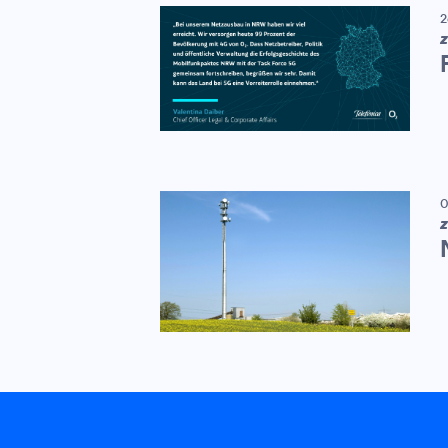
2
Z
0
Z