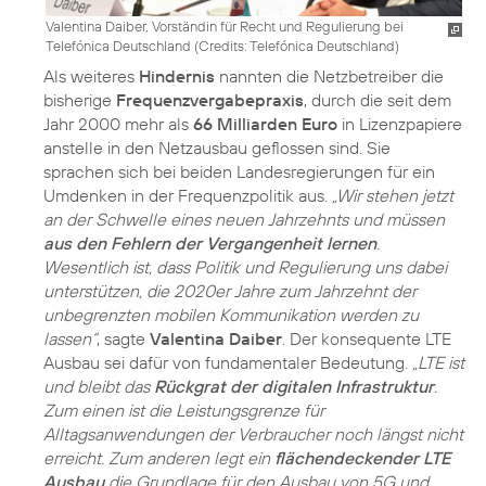
Valentina Daiber, Vorständin für Recht und Regulierung bei
Telefónica Deutschland (
Credits: Telefónica Deutschland
)
Als weiteres
Hindernis
nannten die Netzbetreiber die
bisherige
Frequenzvergabepraxis
, durch die seit dem
Jahr 2000 mehr als
66 Milliarden Euro
in Lizenzpapiere
anstelle in den Netzausbau geflossen sind. Sie
sprachen sich bei beiden Landesregierungen für ein
Umdenken in der Frequenzpolitik aus.
„Wir stehen jetzt
an der Schwelle eines neuen Jahrzehnts und müssen
aus den Fehlern der Vergangenheit lernen
.
Wesentlich ist, dass Politik und Regulierung uns dabei
unterstützen, die 2020er Jahre zum Jahrzehnt der
unbegrenzten mobilen Kommunikation werden zu
lassen“
, sagte
Valentina Daiber
. Der konsequente LTE
Ausbau sei dafür von fundamentaler Bedeutung.
„LTE ist
und bleibt das
Rückgrat der digitalen Infrastruktur
.
Zum einen ist die Leistungsgrenze für
Alltagsanwendungen der Verbraucher noch längst nicht
erreicht. Zum anderen legt ein
flächendeckender LTE
Ausbau
die Grundlage für den Ausbau von 5G und