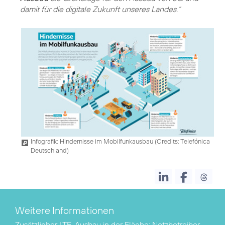
damit für die digitale Zukunft unseres Landes.“
Infografik: Hindernisse im Mobilfunkausbau (
Credits: Telefónica
Deutschland
)
Weitere Informationen
Zusätzlicher LTE-Ausbau in der Fläche:
Netzbetreiber