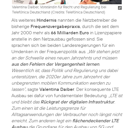
Valentina Daiber, Vorständin für Recht und Regulierung bei
Telefónica Deutschland (
Credits: Telefónica Deutschland
)
Als weiteres
Hindernis
nannten die Netzbetreiber die
bisherige
Frequenzvergabepraxis
, durch die seit dem
Jahr 2000 mehr als
66 Milliarden Euro
in Lizenzpapiere
anstelle in den Netzausbau geflossen sind. Sie
sprachen sich bei beiden Landesregierungen für ein
Umdenken in der Frequenzpolitik aus.
„Wir stehen jetzt
an der Schwelle eines neuen Jahrzehnts und müssen
aus den Fehlern der Vergangenheit lernen
.
Wesentlich ist, dass Politik und Regulierung uns dabei
unterstützen, die 2020er Jahre zum Jahrzehnt der
unbegrenzten mobilen Kommunikation werden zu
lassen“
, sagte
Valentina Daiber
. Der konsequente LTE
Ausbau sei dafür von fundamentaler Bedeutung.
„LTE ist
und bleibt das
Rückgrat der digitalen Infrastruktur
.
Zum einen ist die Leistungsgrenze für
Alltagsanwendungen der Verbraucher noch längst nicht
erreicht. Zum anderen legt ein
flächendeckender LTE
Ausbau
die Grundlage für den Ausbau von 5G und