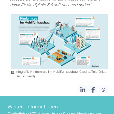
damit für die digitale Zukunft unseres Landes.“
Infografik: Hindernisse im Mobilfunkausbau (
Credits: Telefónica
Deutschland
)
Weitere Informationen
Zusätzlicher LTE-Ausbau in der Fläche:
Netzbetreiber