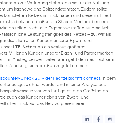
atenraten zur Verfügung stehen, die sie für die Nutzung
cht um irgendwelche Spitzendatenraten. Zudem sollte
s kompletten Netzes im Blick haben und diese nicht auf
nk ist ja bekanntermaßen ein Shared Medium, bei dem
itäten teilen. Nicht alle Ergebnisse treffen automatisch
tatsächliche Leistungsfähigkeit des Netzes – zu. Wir als
 grundsätzlich allen Kunden unserer Eigen- und
t unser
LTE-Netz
auch ein weitaus größeres
etz Millionen Kunden unserer Eigen- und Partnermarken
ten. Ein Anstieg bei den Datenraten geht demnach auf sehr
 allen Kunden gleichermaßen zugutekommen.
iscounter-Check 2019 der Fachzeitschrift connect
, in dem
ounter ausgezeichnet wurde. Und in einer Analyse des
beispielsweise in vier von fünf getesteten Großstädten
urde auch das Kundenerlebnis von Zweit- und
tlichen Blick auf das Netz zu präsentieren.