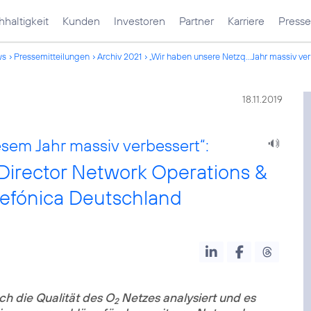
haltigkeit
Kunden
Investoren
Partner
Karriere
Presse
ws
Pressemitteilungen
Archiv 2021
„Wir haben unsere Netzq...Jahr massiv ver
18.11.2019
esem Jahr massiv verbessert“:
Director Network Operations &
lefónica Deutschland
ich die Qualität des O
Netzes analysiert und es
2