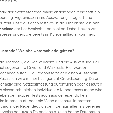
ereich um.
dik der Netztester regelmäßig ändert oder verschärft. So
urcing-Ergebnisse in ihre Auswertung integriert und
ilt. Das fließt dann restriktiv in die Ergebnisse ein. Wir
ebnisse
der Fachzeitschriften blicken. Dabei freuen wir
rbesserungen, die bereits im Kundenalltag ankommen,
ustande? Welche Unterschiede gibt es?
ür die Methodik, die Schwellwerte und die Auswertung. Bei
 auf sogenannte Drive- und Walktests. Hier werden
r abgelaufen. Die Ergebnisse zeigen einen Ausschnitt
usätzlich wird immer häufiger auf Crowdsourcing-Daten
r aktiv eine Netztestmessung durchführen oder es laufen
s diesen zahlreichen individuellen Kundenmessungen wird
ben den aktiven Tests auch aus der eigentlichen
 Internet surft oder ein Video anschaut. Interessant
cing
in der Regel deutlich geringer ausfallen als bei einer
erweise genutzten Datendienste keine hohen Datenraten