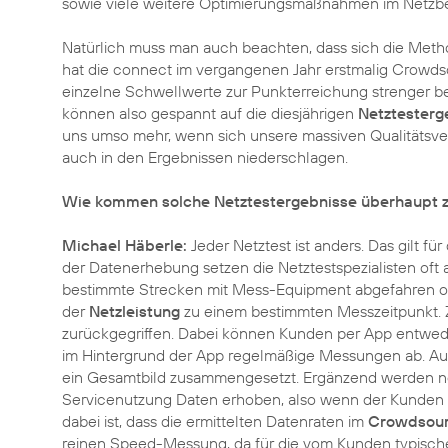
sowie viele weitere Optimierungsmaßnahmen im Netzb
Natürlich muss man auch beachten, dass sich die Metho
hat die connect im vergangenen Jahr erstmalig Crowdso
einzelne Schwellwerte zur Punkterreichung strenger beurte
können also gespannt auf die diesjährigen
Netztesterg
uns umso mehr, wenn sich unsere massiven Qualitätsve
auch in den Ergebnissen niederschlagen.
Wie kommen solche Netztestergebnisse überhaupt z
Michael Häberle:
Jeder Netztest ist anders. Das gilt f
der Datenerhebung setzen die Netztestspezialisten oft
bestimmte Strecken mit Mess-Equipment abgefahren ode
der
Netzleistung
zu einem bestimmten Messzeitpunkt. Z
zurückgegriffen. Dabei können Kunden per App entwede
im Hintergrund der App regelmäßige Messungen ab. Au
ein Gesamtbild zusammengesetzt. Ergänzend werden ne
Servicenutzung Daten erhoben, also wenn der Kunden im
dabei ist, dass die ermittelten Datenraten im
Crowdsour
reinen Speed-Messung, da für die vom Kunden typisch