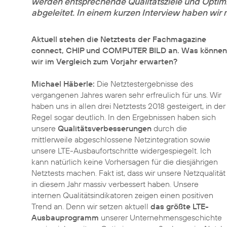
werden entsprechende Qualitätsziele und Optim
abgeleitet. In einem kurzen
Interview
haben wir m
Aktuell stehen die Netztests der Fachmagazine
connect, CHIP und COMPUTER BILD an. Was können
wir im Vergleich zum Vorjahr erwarten?
Michael Häberle:
Die Netztestergebnisse des
vergangenen Jahres waren sehr erfreulich für uns. Wir
haben uns in allen drei Netztests 2018 gesteigert, in der
Regel sogar deutlich. In den Ergebnissen haben sich
unsere
Qualitätsverbesserungen
durch die
mittlerweile abgeschlossene Netzintegration sowie
unsere LTE-Ausbaufortschritte widergespiegelt. Ich
kann natürlich keine Vorhersagen für die diesjährigen
Netztests machen. Fakt ist, dass wir unsere Netzqualität
in diesem Jahr massiv verbessert haben. Unsere
internen Qualitätsindikatoren zeigen einen positiven
Trend an. Denn wir setzen aktuell
das größte LTE-
Ausbauprogramm
unserer Unternehmensgeschichte