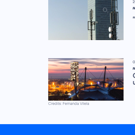
2
N
0
N
Credits: Fernanda Vilela