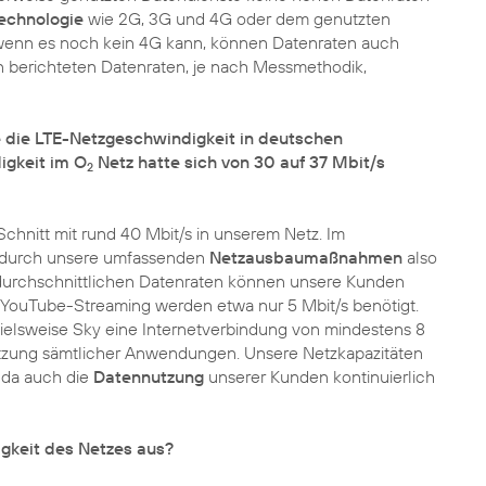
echnologie
wie 2G, 3G und 4G oder dem genutzten
: wenn es noch kein 4G kann, können Datenraten auch
den berichteten Datenraten, je nach Messmethodik,
 die LTE-Netzgeschwindigkeit in deutschen
igkeit im O
Netz hatte sich von 30 auf 37 Mbit/s
2
chnitt mit rund 40 Mbit/s in unserem Netz. Im
n durch unsere umfassenden
Netzausbaumaßnahmen
also
n durchschnittlichen Datenraten können unsere Kunden
 YouTube-Streaming werden etwa nur 5 Mbit/s benötigt.
pielsweise Sky eine Internetverbindung von mindestens 8
 Nutzung sämtlicher Anwendungen. Unsere Netzkapazitäten
, da auch die
Datennutzung
unserer Kunden kontinuierlich
gkeit des Netzes aus?