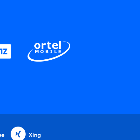
be
Xing