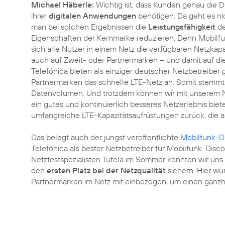
Michael Häberle:
Wichtig ist, dass Kunden genau die D
ihrer
digitalen Anwendungen
benötigen. Da geht es ni
man bei solchen Ergebnissen die
Leistungsfähigkeit
de
Eigenschaften der Kernmarke reduzieren. Denn Mobilfu
sich alle Nutzer in einem Netz die verfügbaren Netzkapaz
auch auf Zweit- oder Partnermarken – und damit auf die 
Telefónica bieten als einziger deutscher Netzbetreiber
Partnermarken das schnelle LTE-Netz an. Somit stemm
Datenvolumen. Und trotzdem können wir mit unserem N
ein gutes und kontinuierlich besseres Netzerlebnis bie
umfangreiche LTE-Kapazitätsaufrüstungen zurück, die
Das belegt auch der jüngst veröffentlichte
Mobilfunk-D
Telefónica als bester Netzbetreiber für Mobilfunk-Disc
Netztestspezialisten Tutela im Sommer konnten wir uns 
den
ersten Platz bei der Netzqualität
sichern. Hier w
Partnermarken im Netz mit einbezogen, um einen ganzhei