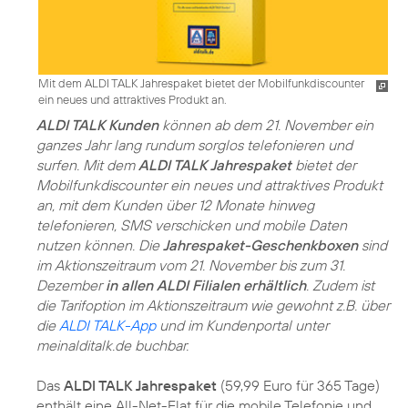
Mit dem ALDI TALK Jahrespaket bietet der Mobilfunkdiscounter
ein neues und attraktives Produkt an.
ALDI TALK Kunden
können ab dem 21. November ein
ganzes Jahr lang rundum sorglos telefonieren und
surfen. Mit dem
ALDI TALK Jahrespaket
bietet der
Mobilfunkdiscounter ein neues und attraktives Produkt
an, mit dem Kunden über 12 Monate hinweg
telefonieren, SMS verschicken und mobile Daten
nutzen können. Die
Jahrespaket-Geschenkboxen
sind
im Aktionszeitraum vom 21. November bis zum 31.
Dezember
in allen ALDI Filialen erhältlich
. Zudem ist
die Tarifoption im Aktionszeitraum wie gewohnt z.B. über
die
ALDI TALK-App
und im Kundenportal unter
meinalditalk.de buchbar.
Das
ALDI TALK Jahrespaket
(59,99 Euro für 365 Tage)
enthält eine All-Net-Flat für die mobile Telefonie und