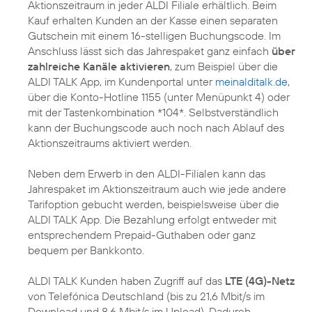
Aktionszeitraum in jeder ALDI Filiale erhältlich. Beim
Kauf erhalten Kunden an der Kasse einen separaten
Gutschein mit einem 16-stelligen Buchungscode. Im
Anschluss lässt sich das Jahrespaket ganz einfach
über
zahlreiche Kanäle aktivieren
, zum Beispiel über die
ALDI TALK App, im Kundenportal unter
meinalditalk.de
,
über die Konto-Hotline 1155 (unter Menüpunkt 4) oder
mit der Tastenkombination *104*. Selbstverständlich
kann der Buchungscode auch noch nach Ablauf des
Aktionszeitraums aktiviert werden.
Neben dem Erwerb in den ALDI-Filialen kann das
Jahrespaket im Aktionszeitraum auch wie jede andere
Tarifoption gebucht werden, beispielsweise über die
ALDI TALK App. Die Bezahlung erfolgt entweder mit
entsprechendem Prepaid-Guthaben oder ganz
bequem per Bankkonto.
ALDI TALK Kunden haben Zugriff auf das
LTE (4G)-Netz
von Telefónica Deutschland (bis zu 21,6 Mbit/s im
Download und 8,6 Mbit/s im Upload). Dadurch