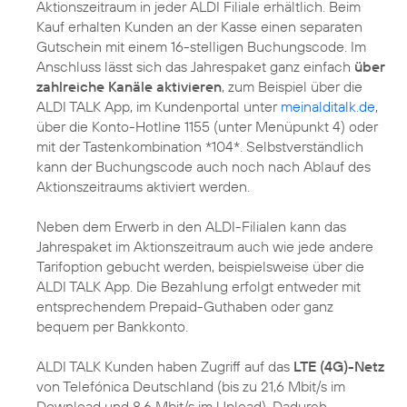
Aktionszeitraum in jeder ALDI Filiale erhältlich. Beim
Kauf erhalten Kunden an der Kasse einen separaten
Gutschein mit einem 16-stelligen Buchungscode. Im
Anschluss lässt sich das Jahrespaket ganz einfach
über
zahlreiche Kanäle aktivieren
, zum Beispiel über die
ALDI TALK App, im Kundenportal unter
meinalditalk.de
,
über die Konto-Hotline 1155 (unter Menüpunkt 4) oder
mit der Tastenkombination *104*. Selbstverständlich
kann der Buchungscode auch noch nach Ablauf des
Aktionszeitraums aktiviert werden.
Neben dem Erwerb in den ALDI-Filialen kann das
Jahrespaket im Aktionszeitraum auch wie jede andere
Tarifoption gebucht werden, beispielsweise über die
ALDI TALK App. Die Bezahlung erfolgt entweder mit
entsprechendem Prepaid-Guthaben oder ganz
bequem per Bankkonto.
ALDI TALK Kunden haben Zugriff auf das
LTE (4G)-Netz
von Telefónica Deutschland (bis zu 21,6 Mbit/s im
Download und 8,6 Mbit/s im Upload). Dadurch