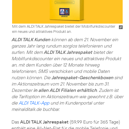
Mit dem ALDI TALK Jahrespaket bietet der Mobilfunkdiscounter
ein neues und attraktives Produkt an.
ALDI TALK Kunden
können ab dem 21. November ein
ganzes Jahr lang rundum sorglos telefonieren und
surfen. Mit dem
ALDI TALK Jahrespaket
bietet der
Mobilfunkdiscounter ein neues und attraktives Produkt
an, mit dem Kunden über 12 Monate hinweg
telefonieren, SMS verschicken und mobile Daten
nutzen können. Die
Jahrespaket-Geschenkboxen
sind
im Aktionszeitraum vom 21. November bis zum 31.
Dezember
in allen ALDI Filialen erhältlich
. Zudem ist
die Tarifoption im Aktionszeitraum wie gewohnt z.B. über
die
ALDI TALK-App
und im Kundenportal unter
meinalditalk.de buchbar.
Das
ALDI TALK Jahrespaket
(59,99 Euro für 365 Tage)
enthält eine All-Net-Flat für die mobile Telefonie und