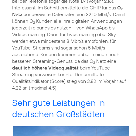
bei der Telefonie sogar die Note 1,9 (Vorjahr 2,16).
Interessant: Im Schnitt ermittelte die CHIP für das
O
2
Netz
bundesweite Datenraten von 32,10 Mbit/s. Damit
können O
Kunden alle ihre digitalen Anwendungen
2
jederzeit reibungslos nutzen – von WhatsApp bis
Videostreaming. Denn für Livestreaming über Sky
werden etwa mindestens 8 Mbit/s empfohlen, für
YouTube-Streams sind sogar schon 5 Mbit/s
ausreichend. Kunden kommen dabei in einen noch
besseren Streaming-Genuss, da das O
Netz eine
2
deutlich höhere Videoqualität
beim YouTube
Streaming vorweisen konnte. Der ermittelte
Qualitätsindikator (Score) stieg von 3,82 im Vorjahr auf
4,22 an (maximal 4,5).
Sehr gute Leistungen in
deutschen Großstädten