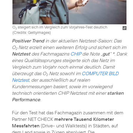
O
steigert sich im Vergleich zum Vorjahres-Test deutlich
2
(
Credits: Gettyimages
)
Positiver Trend
in der aktuellen Netztest-Saison: Das
O
Netz erzielt einen weiteren Erfolg und sichert sich im
2
Netztest
des Fachmagazins
CHIP
die Note „
gut
“ *. Dank
eines Qualitätssprunges steigerte sich das Netz im
Vergleich zum Vorjahr noch einmal deutlich. Damit
überzeugt das O
Netz sowohl im
COMPUTER BILD
2
Netztest
, der ausschließlich auf realen
Kundenmessungen basiert, sowie im vorwiegend
technisch orientierten CHIP Netztest mit einer
starken
Performance
.
Für den Test hat das Fachmagazin zusammen mit dem
Partner NET CHECK
mehrere Tausend Kilometer
Messfahrten
(Drive- und Walktests) in Städten, auf
dem Land sowie in Zügen absolviert. Die