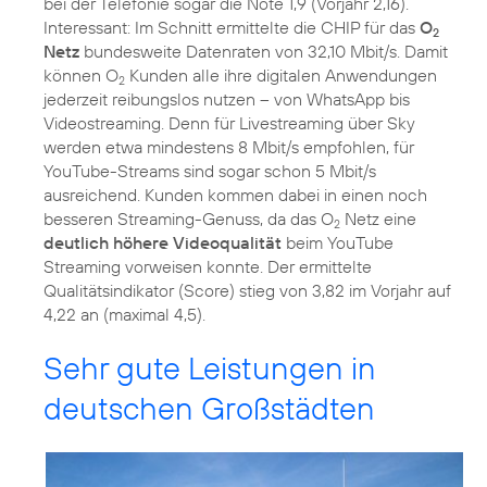
bei der Telefonie sogar die Note 1,9 (Vorjahr 2,16).
Interessant: Im Schnitt ermittelte die CHIP für das
O
2
Netz
bundesweite Datenraten von 32,10 Mbit/s. Damit
können O
Kunden alle ihre digitalen Anwendungen
2
jederzeit reibungslos nutzen – von WhatsApp bis
Videostreaming. Denn für Livestreaming über Sky
werden etwa mindestens 8 Mbit/s empfohlen, für
YouTube-Streams sind sogar schon 5 Mbit/s
ausreichend. Kunden kommen dabei in einen noch
besseren Streaming-Genuss, da das O
Netz eine
2
deutlich höhere Videoqualität
beim YouTube
Streaming vorweisen konnte. Der ermittelte
Qualitätsindikator (Score) stieg von 3,82 im Vorjahr auf
4,22 an (maximal 4,5).
Sehr gute Leistungen in
deutschen Großstädten