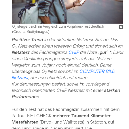
O
steigert sich im Vergleich zum Vorjahres-Test deutlich
2
(
Credits: Gettyimages
)
Positiver Trend
in der aktuellen Netztest-Saison: Das
O
Netz erzielt einen weiteren Erfolg und sichert sich im
2
Netztest
des Fachmagazins
CHIP
die Note „
gut
“ *. Dank
eines Qualitätssprunges steigerte sich das Netz im
Vergleich zum Vorjahr noch einmal deutlich. Damit
überzeugt das O
Netz sowohl im
COMPUTER BILD
2
Netztest
, der ausschließlich auf realen
Kundenmessungen basiert, sowie im vorwiegend
technisch orientierten CHIP Netztest mit einer
starken
Performance
.
Für den Test hat das Fachmagazin zusammen mit dem
Partner NET CHECK
mehrere Tausend Kilometer
Messfahrten
(Drive- und Walktests) in Städten, auf
dem Land sowie in Zügen absolviert. Die