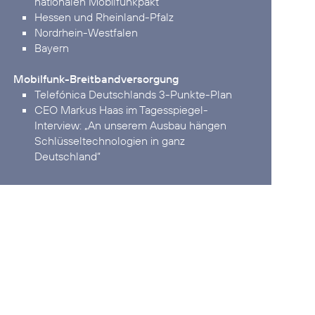
nationalen Mobilfunkpakt
Hessen und Rheinland-Pfalz
Nordrhein-Westfalen
Bayern
Mobilfunk-Breitbandversorgung
Telefónica Deutschlands 3-Punkte-Plan
CEO Markus Haas im Tagesspiegel-
Interview:
„An unserem Ausbau hängen
Schlüsseltechnologien in ganz
Deutschland“