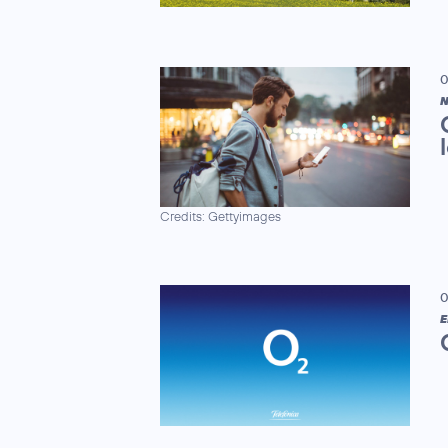
0
N
Credits: Gettyimages
0
E