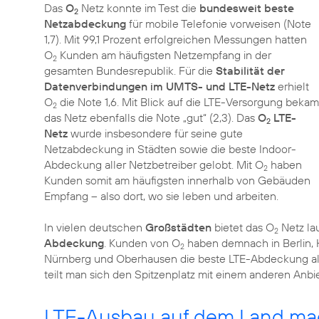
Das
O
Netz konnte im Test die
bundesweit beste
2
Netzabdeckung
für mobile Telefonie vorweisen (Note
1,7). Mit 99,1 Prozent erfolgreichen Messungen hatten
O
Kunden am häufigsten Netzempfang in der
2
gesamten Bundesrepublik. Für die
Stabilität der
Datenverbindungen im UMTS- und LTE-Netz
erhielt
O
die Note 1,6. Mit Blick auf die LTE-Versorgung bekam
2
das Netz ebenfalls die Note „gut“ (2,3). Das
O
LTE-
2
Netz
wurde insbesondere für seine gute
Netzabdeckung in Städten sowie die beste Indoor-
Abdeckung aller Netzbetreiber gelobt. Mit O
haben
2
Kunden somit am häufigsten innerhalb von Gebäuden
Empfang – also dort, wo sie leben und arbeiten.
In vielen deutschen
Großstädten
bietet das O
Netz la
2
Abdeckung
. Kunden von O
haben demnach in Berlin, H
2
Nürnberg und Oberhausen die beste LTE-Abdeckung alle
teilt man sich den Spitzenplatz mit einem anderen Anbie
LTE-Ausbau auf dem Land mach