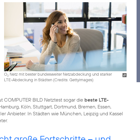
O
Netz mit bester bundesweiter Netzabdeckung und starker
2
LTE-Abdeckung in Städten (
Credits: Gettyimages
)
ut COMPUTER BILD Netztest sogar die
beste LTE-
amburg, Köln, Stuttgart, Dortmund, Bremen, Essen,
r Anbieter. In Städten wie München, Leipzig und Kassel
ter.
t große Fortschritte – und