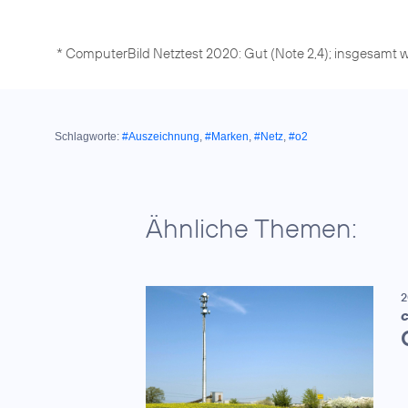
* ComputerBild Netztest 2020: Gut (Note 2,4); insgesamt wur
Schlagworte:
#Auszeichnung
,
#Marken
,
#Netz
,
#o2
Ähnliche Themen:
2
C