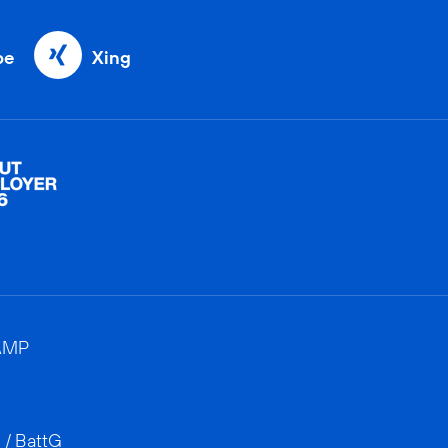
be
Xing
AMP
 / BattG