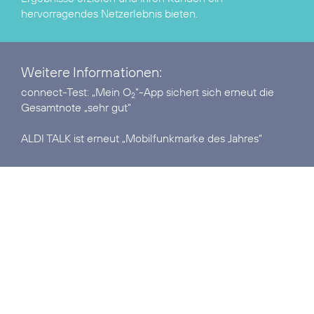
hervorragendes Netzerlebnis bieten.
Weitere Informationen:
connect-Test:
„Mein O
“-App sichert sich erneut die
2
Gesamtnote „sehr gut“
ALDI TALK ist erneut
„Mobilfunkmarke des Jahres“