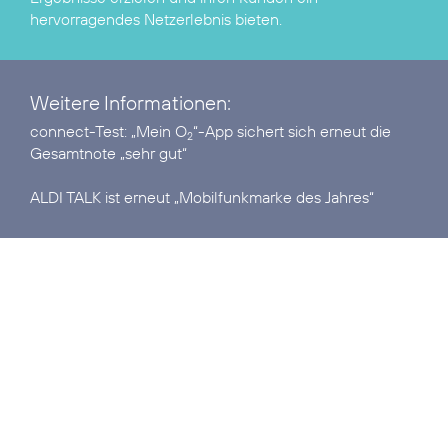
hervorragendes Netzerlebnis bieten.
Weitere Informationen:
connect-Test:
„Mein O
“-App sichert sich erneut die
2
Gesamtnote „sehr gut“
ALDI TALK ist erneut
„Mobilfunkmarke des Jahres“