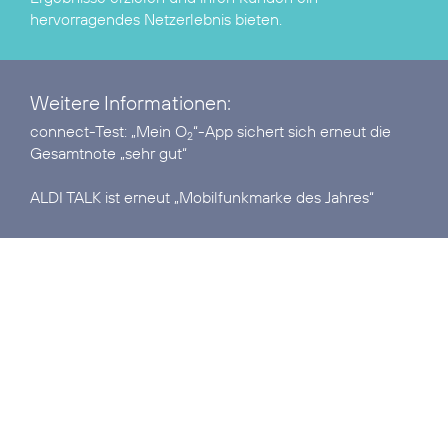
hervorragendes Netzerlebnis bieten.
Weitere Informationen:
connect-Test:
„Mein O
“-App sichert sich erneut die
2
Gesamtnote „sehr gut“
ALDI TALK ist erneut
„Mobilfunkmarke des Jahres“