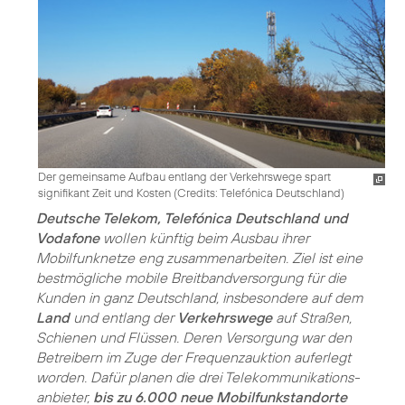
Der gemeinsame Aufbau entlang der Verkehrswege spart
signifikant Zeit und Kosten (
Credits: Telefónica Deutschland
)
Deutsche Telekom, Telefónica Deutschland und
Vodafone
wollen künftig beim Ausbau ihrer
Mobilfunknetze eng zusammenarbeiten. Ziel ist eine
bestmögliche mobile Breitbandversorgung für die
Kunden in ganz Deutschland, insbesondere auf dem
Land
und entlang der
Verkehrswege
auf Straßen,
Schienen und Flüssen. Deren Versorgung war den
Betreibern im Zuge der Frequenzauktion auferlegt
worden. Dafür planen die drei Telekommunikations­
anbieter,
bis zu 6.000 neue Mobilfunkstandorte