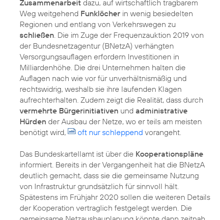
Zusammenarbeit
dazu, auf wirtschaftlich tragbarem
Weg weitgehend
Funklöcher
in wenig besiedelten
Regionen und entlang von Verkehrswegen zu
schließen
. Die im Zuge der Frequenzauktion 2019 von
der Bundesnetzagentur (BNetzA) verhängten
Versorgungsauflagen erfordern Investitionen in
Milliardenhöhe. Die drei Unternehmen halten die
Auflagen nach wie vor für unverhältnismäßig und
rechtswidrig, weshalb sie ihre laufenden Klagen
aufrechterhalten. Zudem zeigt die Realität, dass durch
vermehrte Bürgerinitiativen
und
administrative
Hürden
der Ausbau der Netze, wo er teils am meisten
benötigt wird,
oft nur schleppend
vorangeht.
Das Bundeskartellamt ist über die
Kooperationspläne
informiert. Bereits in der Vergangenheit hat die BNetzA
deutlich gemacht, dass sie die gemeinsame Nutzung
von Infrastruktur grundsätzlich für sinnvoll hält.
Spätestens im Frühjahr 2020 sollen die weiteren Details
der Kooperation vertraglich festgelegt werden. Die
gemeinsame Netzausbauplanung könnte dann zeitnah