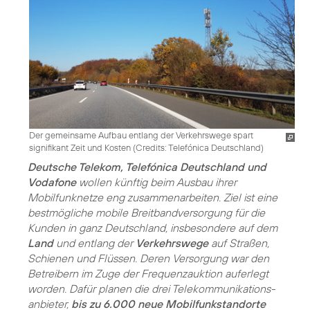
Der gemeinsame Aufbau entlang der Verkehrswege spart
signifikant Zeit und Kosten (
Credits: Telefónica Deutschland
)
Deutsche Telekom, Telefónica Deutschland und
Vodafone
wollen künftig beim Ausbau ihrer
Mobilfunknetze eng zusammenarbeiten. Ziel ist eine
bestmögliche mobile Breitbandversorgung für die
Kunden in ganz Deutschland, insbesondere auf dem
Land
und entlang der
Verkehrswege
auf Straßen,
Schienen und Flüssen. Deren Versorgung war den
Betreibern im Zuge der Frequenzauktion auferlegt
worden. Dafür planen die drei Telekommunikations­
anbieter,
bis zu 6.000 neue Mobilfunkstandorte