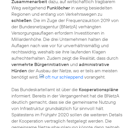
Zusammenarbeit
dazu, auf wirtschaftlich tragbarem
Weg weitgehend
Funklöcher
in wenig besiedelten
Regionen und entlang von Verkehrswegen zu
schließen
. Die im Zuge der Frequenzauktion 2019 von
der Bundesnetzagentur (BNetzA) verhängten
Versorgungsauflagen erfordern Investitionen in
Milliardenhöhe. Die drei Unternehmen halten die
Auflagen nach wie vor für unverhältnismäßig und
rechtswidrig, weshalb sie ihre laufenden Klagen
aufrechterhalten. Zudem zeigt die Realität, dass durch
vermehrte Bürgerinitiativen
und
administrative
Hürden
der Ausbau der Netze, wo er teils am meisten
benötigt wird,
oft nur schleppend
vorangeht.
Das Bundeskartellamt ist über die
Kooperationspläne
informiert. Bereits in der Vergangenheit hat die BNetzA
deutlich gemacht, dass sie die gemeinsame Nutzung
von Infrastruktur grundsätzlich für sinnvoll hält.
Spätestens im Frühjahr 2020 sollen die weiteren Details
der Kooperation vertraglich festgelegt werden. Die
gemeinsame Netzausbauplanung könnte dann zeitnah