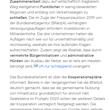
Zusammenarbeit
dazu, auf wirtschaftlich tragbarem
Weg weitgehend
Funklöcher
in wenig besiedelten
Regionen und entlang von Verkehrswegen zu
schließen
. Die im Zuge der Frequenzauktion 2019 von
der Bundesnetzagentur (BNetzA) verhängten
Versorgungsauflagen erfordern Investitionen in
Milliardenhöhe. Die drei Unternehmen halten die
Auflagen nach wie vor für unverhältnismäßig und
rechtswidrig, weshalb sie ihre laufenden Klagen
aufrechterhalten. Zudem zeigt die Realität, dass durch
vermehrte Bürgerinitiativen
und
administrative
Hürden
der Ausbau der Netze, wo er teils am meisten
benötigt wird,
oft nur schleppend
vorangeht.
Das Bundeskartellamt ist über die
Kooperationspläne
informiert. Bereits in der Vergangenheit hat die BNetzA
deutlich gemacht, dass sie die gemeinsame Nutzung
von Infrastruktur grundsätzlich für sinnvoll hält.
Spätestens im Frühjahr 2020 sollen die weiteren Details
der Kooperation vertraglich festgelegt werden. Die
gemeinsame Netzausbauplanung könnte dann zeitnah