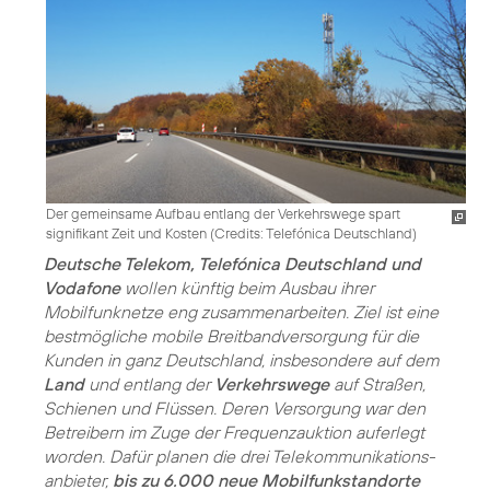
Der gemeinsame Aufbau entlang der Verkehrswege spart
signifikant Zeit und Kosten (
Credits: Telefónica Deutschland
)
Deutsche Telekom, Telefónica Deutschland und
Vodafone
wollen künftig beim Ausbau ihrer
Mobilfunknetze eng zusammenarbeiten. Ziel ist eine
bestmögliche mobile Breitbandversorgung für die
Kunden in ganz Deutschland, insbesondere auf dem
Land
und entlang der
Verkehrswege
auf Straßen,
Schienen und Flüssen. Deren Versorgung war den
Betreibern im Zuge der Frequenzauktion auferlegt
worden. Dafür planen die drei Telekommunikations­
anbieter,
bis zu 6.000 neue Mobilfunkstandorte