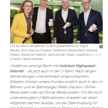
LTE für alle in der Berliner U-Bahn präsentierten Dr. Sigrid
Nikutta, BVG; Marcus Thurand, Telefónica Deutschland; Mathias
Poeten, Deutsche Telekom; Gerd von der Osten, Vodafone (v. l. n. r.)
(
Credits: Henrik Andree
)
„Vodafone versorgt Berlin mit
mobilem Highspeed-
Internet
– ab jetzt auch in der U-Bahn. Nach langen
Verhandlungen und technisch anspruchsvollen
Arbeiten können unsere Kunden endlich auch in den U-
Bahnen und an Bahnsteigen Mails checken, Online-
News lesen oder auf Social Media posten. Für die noch
unterversorgten U-Bahnstrecken erwarten wir einen
möglichst raschen Ausbau, um die Datennutzung für