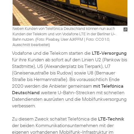
Neben Kunden von Telefónica Deutschland können nun auch
Kunden der Telekom und von Vodafone LTE in der Berliner U-
Bahn nutzen. (
Foto: Pixabay, User AJKFFM
|
Foto: CC0 1.0,
Ausschnitt bearbeitet
)
Vodafone und die Telekom starten die
LTE-Versorgung
für ihre Kunden ab sofort auf den Linien U2 (Pankow bis
Stadtmitte), U5 (Alexanderplatz bis Tierpark), U7
(Gneisenaustraße bis Rudow) sowie U8 (Bernauer
Straße bis Hermannstraße). Bis voraussichtlich Ende
2020 werden die Anbieter gemeinsam
mit Telefónica
Deutschland
weitere U-Bahn-Strecken mit schnellen
Datendiensten ausrüsten und die Mobilfunkversorgung
verbessern.
Zu diesem Zweck schaltet Telefónica die
LTE-Technik
der beiden Kommunikationsunternehmen mit der
eigenen vorhandenen Mobilfunk-Infrastruktur im