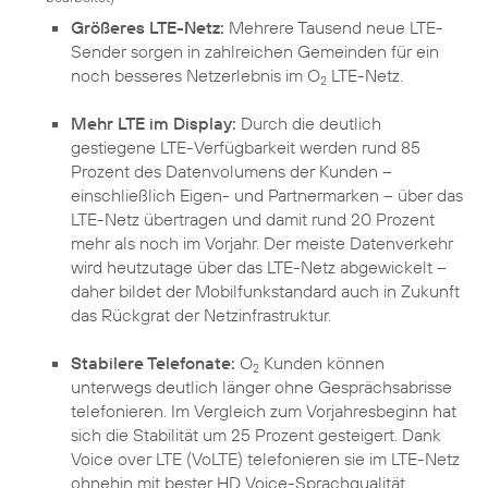
Größeres LTE-Netz:
Mehrere Tausend neue LTE-
Sender sorgen in zahlreichen Gemeinden für ein
noch besseres Netzerlebnis im O
LTE-Netz.
2
Mehr LTE im Display:
Durch die deutlich
gestiegene LTE-Verfügbarkeit werden rund 85
Prozent des Datenvolumens der Kunden –
einschließlich Eigen- und Partnermarken – über das
LTE-Netz übertragen und damit rund 20 Prozent
mehr als noch im Vorjahr. Der meiste Datenverkehr
wird heutzutage über das LTE-Netz abgewickelt –
daher bildet der Mobilfunkstandard auch in Zukunft
das Rückgrat der Netzinfrastruktur.
Stabilere Telefonate:
O
Kunden können
2
unterwegs deutlich länger ohne Gesprächsabrisse
telefonieren. Im Vergleich zum Vorjahresbeginn hat
sich die Stabilität um 25 Prozent gesteigert. Dank
Voice over LTE (VoLTE) telefonieren sie im LTE-Netz
ohnehin mit bester HD Voice-Sprachqualität.