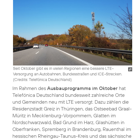
Seit Oktober gibt es in vielen Regionen eine bessere LTE-
Versorgung an Autobahnen, Bundesstraßen und ICE-Strecken.
(
Credits: Telefónica Deutschland
)
Im Rahmen des
Ausbauprogramms im Oktober
hat
Telefónica Deutschland bundesweit zahlreiche Orte
und Gemeinden neu mit LTE versorgt. Dazu zählen die
Residenzstadt Greiz in Thüringen, das Ostseebad Graal-
Müritz in Mecklenburg-Vorpommern, Glatten im
Nordschwarzwald, Bad Grund im Harz, Glashütten in
Oberfranken, Spremberg in Brandenburg, Rauenthal im
hessischen Rheingau-Taunus-Kreis und das sächsische