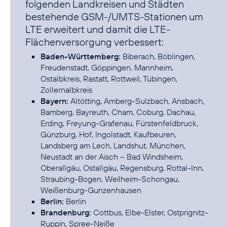
folgenden Landkreisen und Städten
bestehende GSM-/UMTS-Stationen um
LTE erweitert und damit die LTE-
Flächenversorgung verbessert:
Baden-Württemberg:
Biberach, Böblingen,
Freudenstadt, Göppingen, Mannheim,
Ostalbkreis, Rastatt, Rottweil, Tübingen,
Zollernalbkreis
Bayern:
Altötting, Amberg-Sulzbach, Ansbach,
Bamberg, Bayreuth, Cham, Coburg, Dachau,
Erding, Freyung-Grafenau, Fürstenfeldbruck,
Günzburg, Hof, Ingolstadt, Kaufbeuren,
Landsberg am Lech, Landshut, München,
Neustadt an der Aisch – Bad Windsheim,
Oberallgäu, Ostallgäu, Regensburg, Rottal-Inn,
Straubing-Bogen, Weilheim-Schongau,
Weißenburg-Gunzenhausen
Berlin:
Berlin
Brandenburg:
Cottbus, Elbe-Elster, Ostprignitz-
Ruppin, Spree-Neiße