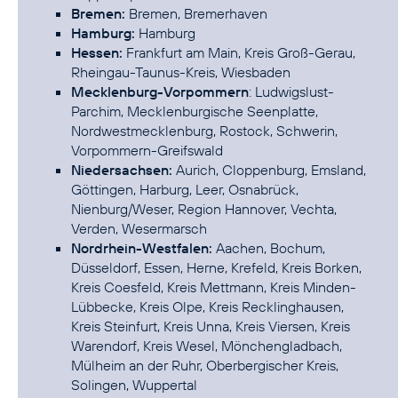
Bremen:
Bremen, Bremerhaven
Hamburg:
Hamburg
Hessen:
Frankfurt am Main, Kreis Groß-Gerau,
Rheingau-Taunus-Kreis, Wiesbaden
Mecklenburg-Vorpommern
: Ludwigslust-
Parchim, Mecklenburgische Seenplatte,
Nordwestmecklenburg, Rostock, Schwerin,
Vorpommern-Greifswald
Niedersachsen:
Aurich, Cloppenburg, Emsland,
Göttingen, Harburg, Leer, Osnabrück,
Nienburg/Weser, Region Hannover, Vechta,
Verden, Wesermarsch
Nordrhein-Westfalen:
Aachen, Bochum,
Düsseldorf, Essen, Herne, Krefeld, Kreis Borken,
Kreis Coesfeld, Kreis Mettmann, Kreis Minden-
Lübbecke, Kreis Olpe, Kreis Recklinghausen,
Kreis Steinfurt, Kreis Unna, Kreis Viersen, Kreis
Warendorf, Kreis Wesel, Mönchengladbach,
Mülheim an der Ruhr, Oberbergischer Kreis,
Solingen, Wuppertal