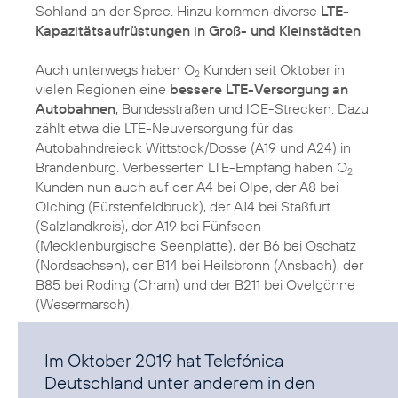
Sohland an der Spree. Hinzu kommen diverse
LTE-
Kapazitätsaufrüstungen in Groß- und Kleinstädten
.
Auch unterwegs haben O
Kunden seit Oktober in
2
vielen Regionen eine
bessere LTE-Versorgung an
Autobahnen
, Bundesstraßen und ICE-Strecken. Dazu
zählt etwa die LTE-Neuversorgung für das
Autobahndreieck Wittstock/Dosse (A19 und A24) in
Brandenburg. Verbesserten LTE-Empfang haben O
2
Kunden nun auch auf der A4 bei Olpe, der A8 bei
Olching (Fürstenfeldbruck), der A14 bei Staßfurt
(Salzlandkreis), der A19 bei Fünfseen
(Mecklenburgische Seenplatte), der B6 bei Oschatz
(Nordsachsen), der B14 bei Heilsbronn (Ansbach), der
B85 bei Roding (Cham) und der B211 bei Ovelgönne
(Wesermarsch).
Im Oktober 2019 hat Telefónica
Deutschland unter anderem in den