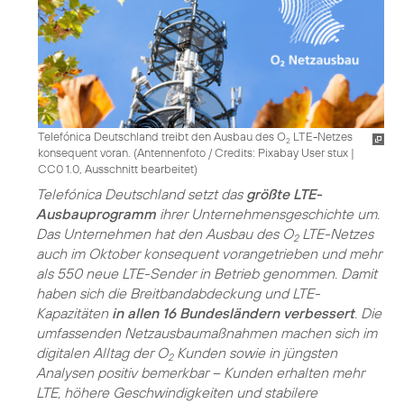
Telefónica Deutschland treibt den Ausbau des O
LTE-Netzes
2
konsequent voran. (
Antennenfoto / Credits: Pixabay User stux
|
CC0 1.0, Ausschnitt bearbeitet
)
Telefónica Deutschland setzt das
größte LTE-
Ausbauprogramm
ihrer Unternehmensgeschichte um.
Das Unternehmen hat den Ausbau des O
LTE-Netzes
2
auch im Oktober konsequent vorangetrieben und mehr
als 550 neue LTE-Sender in Betrieb genommen. Damit
haben sich die Breitbandabdeckung und LTE-
Kapazitäten
in allen 16 Bundesländern verbessert
. Die
umfassenden Netzausbaumaßnahmen machen sich im
digitalen Alltag der O
Kunden sowie in jüngsten
2
Analysen positiv bemerkbar – Kunden erhalten mehr
LTE, höhere Geschwindigkeiten und stabilere