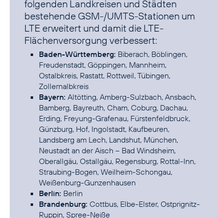
folgenden Landkreisen und Städten
bestehende GSM-/UMTS-Stationen um
LTE erweitert und damit die LTE-
Flächenversorgung verbessert:
Baden-Württemberg:
Biberach, Böblingen,
Freudenstadt, Göppingen, Mannheim,
Ostalbkreis, Rastatt, Rottweil, Tübingen,
Zollernalbkreis
Bayern:
Altötting, Amberg-Sulzbach, Ansbach,
Bamberg, Bayreuth, Cham, Coburg, Dachau,
Erding, Freyung-Grafenau, Fürstenfeldbruck,
Günzburg, Hof, Ingolstadt, Kaufbeuren,
Landsberg am Lech, Landshut, München,
Neustadt an der Aisch – Bad Windsheim,
Oberallgäu, Ostallgäu, Regensburg, Rottal-Inn,
Straubing-Bogen, Weilheim-Schongau,
Weißenburg-Gunzenhausen
Berlin:
Berlin
Brandenburg:
Cottbus, Elbe-Elster, Ostprignitz-
Ruppin, Spree-Neiße