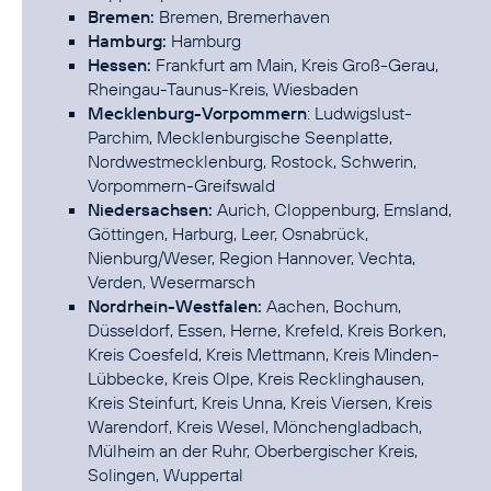
Bremen:
Bremen, Bremerhaven
Hamburg:
Hamburg
Hessen:
Frankfurt am Main, Kreis Groß-Gerau,
Rheingau-Taunus-Kreis, Wiesbaden
Mecklenburg-Vorpommern
: Ludwigslust-
Parchim, Mecklenburgische Seenplatte,
Nordwestmecklenburg, Rostock, Schwerin,
Vorpommern-Greifswald
Niedersachsen:
Aurich, Cloppenburg, Emsland,
Göttingen, Harburg, Leer, Osnabrück,
Nienburg/Weser, Region Hannover, Vechta,
Verden, Wesermarsch
Nordrhein-Westfalen:
Aachen, Bochum,
Düsseldorf, Essen, Herne, Krefeld, Kreis Borken,
Kreis Coesfeld, Kreis Mettmann, Kreis Minden-
Lübbecke, Kreis Olpe, Kreis Recklinghausen,
Kreis Steinfurt, Kreis Unna, Kreis Viersen, Kreis
Warendorf, Kreis Wesel, Mönchengladbach,
Mülheim an der Ruhr, Oberbergischer Kreis,
Solingen, Wuppertal