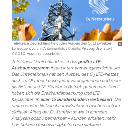
Telefónica Deutschland treibt den Ausbau des O
LTE-Netzes
2
konsequent voran. (
Antennenfoto / Credits: Pixabay User stux
|
CC0 1.0, Ausschnitt bearbeitet
)
Telefónica Deutschland setzt das
größte LTE-
Ausbauprogramm
ihrer Unternehmensgeschichte um.
Das Unternehmen hat den Ausbau des O
LTE-Netzes
2
auch im Oktober konsequent vorangetrieben und mehr
als 550 neue LTE-Sender in Betrieb genommen. Damit
haben sich die Breitbandabdeckung und LTE-
Kapazitäten
in allen 16 Bundesländern verbessert
. Die
umfassenden Netzausbaumaßnahmen machen sich im
digitalen Alltag der O
Kunden sowie in jüngsten
2
Analysen positiv bemerkbar – Kunden erhalten mehr
LTE, höhere Geschwindigkeiten und stabilere