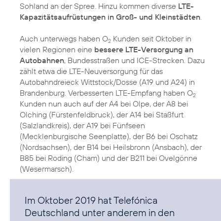
Sohland an der Spree. Hinzu kommen diverse
LTE-
Kapazitätsaufrüstungen in Groß- und Kleinstädten
.
Auch unterwegs haben O
Kunden seit Oktober in
2
vielen Regionen eine
bessere LTE-Versorgung an
Autobahnen
, Bundesstraßen und ICE-Strecken. Dazu
zählt etwa die LTE-Neuversorgung für das
Autobahndreieck Wittstock/Dosse (A19 und A24) in
Brandenburg. Verbesserten LTE-Empfang haben O
2
Kunden nun auch auf der A4 bei Olpe, der A8 bei
Olching (Fürstenfeldbruck), der A14 bei Staßfurt
(Salzlandkreis), der A19 bei Fünfseen
(Mecklenburgische Seenplatte), der B6 bei Oschatz
(Nordsachsen), der B14 bei Heilsbronn (Ansbach), der
B85 bei Roding (Cham) und der B211 bei Ovelgönne
(Wesermarsch).
Im Oktober 2019 hat Telefónica
Deutschland unter anderem in den