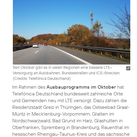
Seit Oktober gibt es in vielen Regionen eine bessere LTE-
Versorgung an Autobahnen, Bundesstraßen und ICE-Strecken.
(
Credits: Telefónica Deutschland
)
Im Rahmen des
Ausbauprogramms im Oktober
hat
Telefónica Deutschland bundesweit zahlreiche Orte
und Gemeinden neu mit LTE versorgt. Dazu zählen die
Residenzstadt Greiz in Thüringen, das Ostseebad Graal-
Müritz in Mecklenburg-Vorpommern, Glatten im
Nordschwarzwald, Bad Grund im Harz, Glashütten in
Oberfranken, Spremberg in Brandenburg, Rauenthal im
hessischen Rheingau-Taunus-Kreis und das sächsische