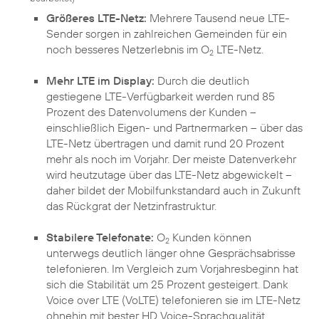
Größeres LTE-Netz:
Mehrere Tausend neue LTE-
Sender sorgen in zahlreichen Gemeinden für ein
noch besseres Netzerlebnis im O
LTE-Netz.
2
Mehr LTE im Display:
Durch die deutlich
gestiegene LTE-Verfügbarkeit werden rund 85
Prozent des Datenvolumens der Kunden –
einschließlich Eigen- und Partnermarken – über das
LTE-Netz übertragen und damit rund 20 Prozent
mehr als noch im Vorjahr. Der meiste Datenverkehr
wird heutzutage über das LTE-Netz abgewickelt –
daher bildet der Mobilfunkstandard auch in Zukunft
das Rückgrat der Netzinfrastruktur.
Stabilere Telefonate:
O
Kunden können
2
unterwegs deutlich länger ohne Gesprächsabrisse
telefonieren. Im Vergleich zum Vorjahresbeginn hat
sich die Stabilität um 25 Prozent gesteigert. Dank
Voice over LTE (VoLTE) telefonieren sie im LTE-Netz
ohnehin mit bester HD Voice-Sprachqualität.