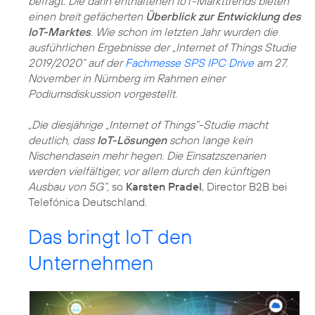
befragt. Die darin enthaltenen IoT-Markttrends bieten
einen breit gefächerten
Überblick zur Entwicklung des
IoT-Marktes
. Wie schon im letzten Jahr wurden die
ausführlichen Ergebnisse der „Internet of Things Studie
2019/2020“ auf der
Fachmesse SPS IPC Drive
am 27.
November in Nürnberg im Rahmen einer
Podiumsdiskussion vorgestellt.
„Die diesjährige „Internet of Things“-Studie macht
deutlich, dass
IoT-Lösungen
schon lange kein
Nischendasein mehr hegen. Die Einsatzszenarien
werden vielfältiger, vor allem durch den künftigen
Ausbau von 5G“,
so
Karsten Pradel
, Director B2B bei
Telefónica Deutschland.
Das bringt IoT den
Unternehmen