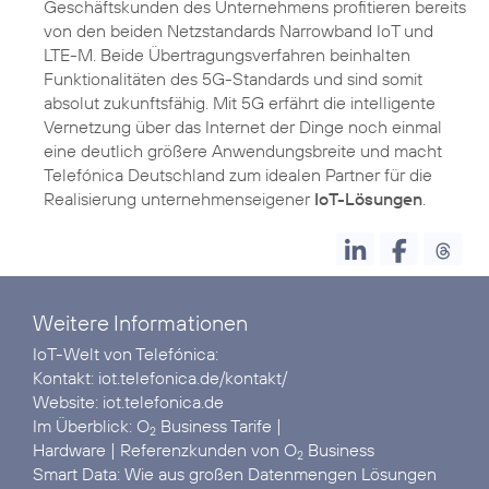
Geschäftskunden des Unternehmens profitieren bereits
von den beiden Netzstandards Narrowband IoT und
LTE-M. Beide Übertragungsverfahren beinhalten
Funktionalitäten des 5G-Standards und sind somit
absolut zukunftsfähig. Mit 5G erfährt die intelligente
Vernetzung über das Internet der Dinge noch einmal
eine deutlich größere Anwendungsbreite und macht
Telefónica Deutschland zum idealen Partner für die
Realisierung unternehmenseigener
IoT-Lösungen
.
Weitere Informationen
IoT-Welt von Telefónica:
Kontakt:
iot.telefonica.de/kontakt/
Website:
iot.telefonica.de
Im Überblick:
O
Business Tarife
2
Hardware
| Referenzkunden von
O
Business
2
Smart Data:
Wie aus großen Datenmengen Lösungen