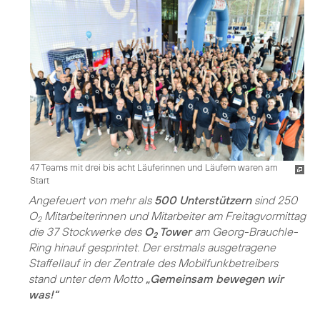
47 Teams mit drei bis acht Läuferinnen und Läufern waren am
Start
Angefeuert von mehr als
500 Unterstützern
sind 250
O
Mitarbeiterinnen und Mitarbeiter am Freitagvormittag
2
die 37 Stockwerke des
O
Tower
am Georg-Brauchle-
2
Ring hinauf gesprintet. Der erstmals ausgetragene
Staffellauf in der Zentrale des Mobilfunkbetreibers
stand unter dem Motto
„Gemeinsam bewegen wir
was!“