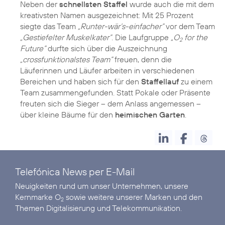
Neben der
schnellsten Staffel
wurde auch die mit dem
kreativsten Namen ausgezeichnet: Mit 25 Prozent
siegte das Team
„Runter-wär‘s-einfacher“
vor dem Team
„Gestiefelter Muskelkater“
. Die Laufgruppe
„O
for the
2
Future“
durfte sich über die Auszeichnung
„crossfunktionalstes Team“
freuen, denn die
Läuferinnen und Läufer arbeiten in verschiedenen
Bereichen und haben sich für den
Staffellauf
zu einem
Team zusammengefunden. Statt Pokale oder Präsente
freuten sich die Sieger – dem Anlass angemessen –
über kleine Bäume für den
heimischen Garten
Telefónica News per E-Mail
Neuigkeiten rund um unser Unternehmen, unsere
Kernmarke O
sowie weitere unserer Marken und den
2
Themen Digitalisierung und Telekommunikation.