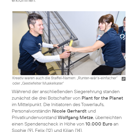
erklommen.
Kreativ waren auch die Staffel-Namen: „Runter-wär‘s-einfacher“
oder „Gestiefelter Muskelkater“
Während der anschließenden Siegerehrung standen
zunächst die drei Botschafter von
Plant for the Planet
im Mittelpunkt. Die Initiatoren des Towerlaufs,
Personalvorständin
Nicole Gerhardt
und
Privatkundenvorstand
Wolfgang Metze
, überreichten
einen Spendenscheck in Höhe von
10.000 Euro
an
Sophie (9), Felix (12) und Kilian (14).