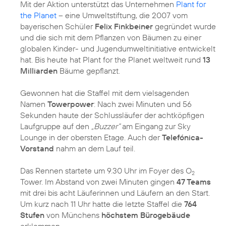
Mit der Aktion unterstützt das Unternehmen
Plant for
the Planet
– eine Umweltstiftung, die 2007 vom
bayerischen Schüler
Felix Finkbeiner
gegründet wurde
und die sich mit dem Pflanzen von Bäumen zu einer
globalen Kinder- und Jugendumweltinitiative entwickelt
hat. Bis heute hat Plant for the Planet weltweit rund
13
Milliarden
Bäume gepflanzt.
Gewonnen hat die Staffel mit dem vielsagenden
Namen
Towerpower
: Nach zwei Minuten und 56
Sekunden haute der Schlussläufer der achtköpfigen
Laufgruppe auf den
„Buzzer“
am Eingang zur Sky
Lounge in der obersten Etage. Auch der
Telefónica-
Vorstand
nahm an dem Lauf teil.
Das Rennen startete um 9.30 Uhr im Foyer des O
2
Tower. Im Abstand von zwei Minuten gingen
47 Teams
mit drei bis acht Läuferinnen und Läufern an den Start.
Um kurz nach 11 Uhr hatte die letzte Staffel die
764
Stufen
von Münchens
höchstem Bürogebäude