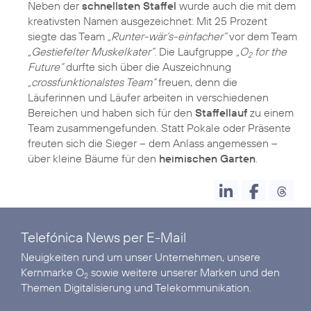
Neben der
schnellsten Staffel
wurde auch die mit dem
kreativsten Namen ausgezeichnet: Mit 25 Prozent
siegte das Team
„Runter-wär‘s-einfacher“
vor dem Team
„Gestiefelter Muskelkater“
. Die Laufgruppe
„O
for the
2
Future“
durfte sich über die Auszeichnung
„crossfunktionalstes Team“
freuen, denn die
Läuferinnen und Läufer arbeiten in verschiedenen
Bereichen und haben sich für den
Staffellauf
zu einem
Team zusammengefunden. Statt Pokale oder Präsente
freuten sich die Sieger – dem Anlass angemessen –
über kleine Bäume für den
heimischen Garten
Telefónica News per E-Mail
Neuigkeiten rund um unser Unternehmen, unsere
Kernmarke O
sowie weitere unserer Marken und den
2
Themen Digitalisierung und Telekommunikation.