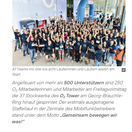
47 Teams mit drei bis acht Läuferinnen und Läufern waren am
Start
Angefeuert von mehr als
500 Unterstützern
sind 250
O
Mitarbeiterinnen und Mitarbeiter am Freitagvormittag
2
die 37 Stockwerke des
O
Tower
am Georg-Brauchle-
2
Ring hinauf gesprintet. Der erstmals ausgetragene
Staffellauf in der Zentrale des Mobilfunkbetreibers
stand unter dem Motto
„Gemeinsam bewegen wir
was!“