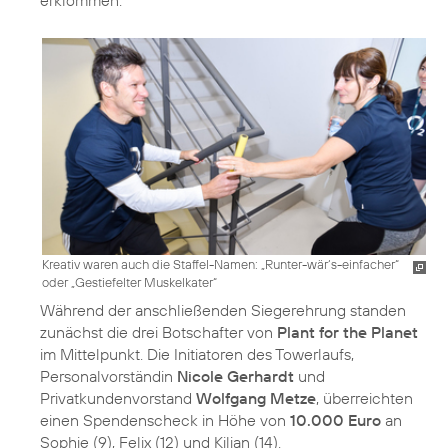
erklommen.
Kreativ waren auch die Staffel-Namen: „Runter-wär‘s-einfacher“
oder „Gestiefelter Muskelkater“
Während der anschließenden Siegerehrung standen
zunächst die drei Botschafter von
Plant for the Planet
im Mittelpunkt. Die Initiatoren des Towerlaufs,
Personalvorständin
Nicole Gerhardt
und
Privatkundenvorstand
Wolfgang Metze
, überreichten
einen Spendenscheck in Höhe von
10.000 Euro
an
Sophie (9), Felix (12) und Kilian (14).