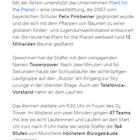
Mit der Aktion unterstützt das Unternehmen
Plant for
the Planet
– eine Umweltstiftung, die 2007 vom
bayerischen Schüler
Felix Finkbeiner
gegründet wurde
und die sich mit dem Pflanzen von Bäumen zu einer
globalen Kinder- und Jugendumweltinitiative entwickelt
hat. Bis heute hat Plant for the Planet weltweit rund
13
Milliarden
Bäume gepflanzt.
Gewonnen hat die Staffel mit dem vielsagenden
Namen
Towerpower
: Nach zwei Minuten und 56
Sekunden haute der Schlussläufer der achtköpfigen
Laufgruppe auf den
„Buzzer“
am Eingang zur Sky
Lounge in der obersten Etage. Auch der
Telefónica-
Vorstand
nahm an dem Lauf teil.
Das Rennen startete um 9.30 Uhr im Foyer des O
2
Tower. Im Abstand von zwei Minuten gingen
47 Teams
mit drei bis acht Läuferinnen und Läufern an den Start.
Um kurz nach 11 Uhr hatte die letzte Staffel die
764
Stufen
von Münchens
höchstem Bürogebäude