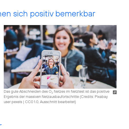
 sich positiv bemerkbar
Das gute Abschneiden des O
Netzes im Netztest ist das positive
2
Ergebnis der massiven Netzausbaufortschritte (
Credits: Pixabay
user pexels
|
CC0 1.0, Ausschnitt bearbeitet
)
r