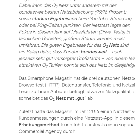
Dabei kann das O
Netz unter anderem mit der
2
bundesweit besten Netzabdeckung (99,96 Prozent)
sowie
starken Ergebnissen
beim YouTube-Streaming
oder bei Ping-Zeiten punkten. Der Netztest legte den
Fokus in diesem Jahr auf Messfahrten (Drive-Tests) in
ländlichen Gebieten, größere Städte wurden meist
umfahren. Die guten Ergebnisse für das
O
Netz
sind
2
ein Beleg dafür, dass Kunden
bundesweit
– auch
jenseits sehr gut versorgter Großstädte – von einem lei
attraktiven O
Tarifen konnte sich das Netz im diesjähri
2
Das Smartphone Magazin hat die drei deutschen Netzbe
Browsertest (HTTP), Datentransfer, Telefonie und Net
Leser zu ihrem Anbieter befragt, etwa zur Netzqualität,
schneidet das
O
Netz mit „gut“
ab.
2
Zuletzt hatte das Magazin im Jahr 2016 einen Netztest ve
Kundenmessungen durch eine Netztest-App. In diesem J
Erhebungsmethodik
und führte erstmals einen sogen
Commercial Agency durch.