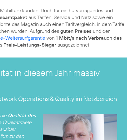
von Mobilfunkkunden. Doch für ein hervorragendes und
esamtpaket
aus Tarifen, Service und Netz sowie ein
ichte das Magazin auch einen Tarifvergleich, in dem Tarife
ichen wurden. Aufgrund des
guten Preises
und der
e-Weitersurfgarantie
von
1 Mbit/s nach Verbrauch des
ls
Preis-Leistungs-Sieger
ausgezeichnet.
tät in diesem Jahr massiv
etwork Operations & Quality im Netzbereich
 die
Qualität des
Qualitätsziele
zausbau
t ihm zu den