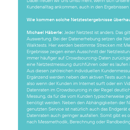
Dabei freuen wir uns umso mehr, wenn sich unsere 
Kundenalltag ankommen, auch in den Ergebnissen 
Wie kommen solche Netztestergebnisse überhau
Michael Häberle:
Jeder Netztest ist anders. Das gi
Auswertung. Bei der Datenerhebung setzen die Netz
Walktests. Hier werden bestimmte Strecken mit M
Ergebnisse zeigen einen Ausschnitt der Netzleistu
immer häufiger auf Crowdsourcing-Daten zurückge
eine Netztestmessung durchführen oder es laufen
Aus diesen zahlreichen individuellen Kundenmess
Ergänzend werden neben den aktiven Tests auch a
also wenn der Kunden im Internet surft oder ein Vide
Datenraten im Crowdsourcing in der Regel deutlich 
Messung, da für die vom Kunden typischerweise g
benötigt werden. Neben den Abhängigkeiten der 
genutzten Service ist natürlich auch das Endgerä
Datenraten auch geringer ausfallen. Somit gibt es o
nach Messmethodik, Berechnung oder Randbedin