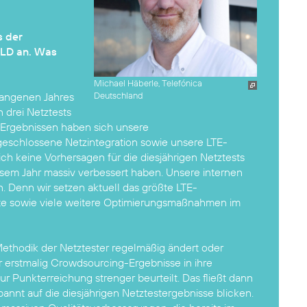
s der
LD an. Was
Michael Häberle, Telefónica
gangenen Jahres
Deutschland
n drei Netztests
en Ergebnissen haben sich unsere
geschlossene Netzintegration sowie unsere LTE-
ich keine Vorhersagen für die diesjährigen Netztests
iesem Jahr massiv verbessert haben. Unsere internen
n. Denn wir setzen aktuell das größte LTE-
 sowie viele weitere Optimierungsmaßnahmen im
ethodik der Netztester regelmäßig ändert oder
r erstmalig Crowdsourcing-Ergebnisse in ihre
r Punkterreichung strenger beurteilt. Das fließt dann
spannt auf die diesjährigen Netztestergebnisse blicken.