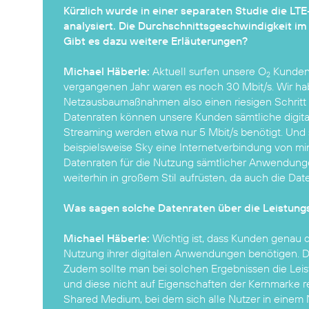
Kürzlich wurde in einer separaten Studie die L
analysiert. Die Durchschnittsgeschwindigkeit im
Gibt es dazu weitere Erläuterungen?
Michael Häberle:
Aktuell surfen unsere O
Kunden 
2
vergangenen Jahr waren es noch 30 Mbit/s. Wir h
Netzausbaumaßnahmen also einen riesigen Schritt 
Datenraten können unsere Kunden sämtliche digit
Streaming werden etwa nur 5 Mbit/s benötigt. Und s
beispielsweise Sky eine Internetverbindung von mind
Datenraten für die Nutzung sämtlicher Anwendunge
weiterhin in großem Stil aufrüsten, da auch die Da
Was sagen solche Datenraten über die Leistungs
Michael Häberle:
Wichtig ist, dass Kunden genau di
Nutzung ihrer digitalen Anwendungen benötigen. D
Zudem sollte man bei solchen Ergebnissen die Leis
und diese nicht auf Eigenschaften der Kernmarke r
Shared Medium, bei dem sich alle Nutzer in einem N