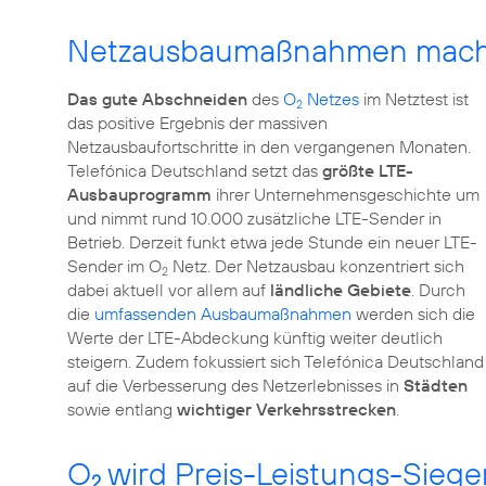
Netzausbaumaßnahmen machen
Das gute Abschneiden
des
O
Netzes
im Netztest ist
2
das positive Ergebnis der massiven
Netzausbaufortschritte in den vergangenen Monaten.
Telefónica Deutschland setzt das
größte LTE-
Ausbauprogramm
ihrer Unternehmens­geschichte um
und nimmt rund 10.000 zusätzliche LTE-Sender in
Betrieb. Derzeit funkt etwa jede Stunde ein neuer LTE-
Sender im O
Netz. Der Netzausbau konzentriert sich
2
dabei aktuell vor allem auf
ländliche Gebiete
. Durch
die
umfassenden Ausbaumaßnahmen
werden sich die
Werte der LTE-Abdeckung künftig weiter deutlich
steigern. Zudem fokussiert sich Telefónica Deutschland
auf die Verbesserung des Netzerlebnisses in
Städten
sowie entlang
wichtiger Verkehrsstrecken
O
wird Preis-Leistungs-Siege
2