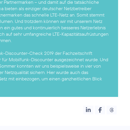
r Partnermarken – und damit auf die tatsächliche
ica bieten als einziger deutscher Netzbetreiber
rtnermarken das schnelle LTE-Netz an. Somit stemmt
olumen. Und trotzdem können wir mit unserem Netz
 ein gutes und kontinuierlich besseres Netzerlebnis
ach auf sehr umfangreiche LTE-Kapazitätsaufrüstungen
ommen.
nk-Discounter-Check 2019
der Fachzeitschrift
er für Mobilfunk-Discounter ausgezeichnet wurde. Und
 Sommer konnten wir uns beispielsweise in vier von
er Netzqualität sichern. Hier wurde auch das
etz mit einbezogen, um einen ganzheitlichen Blick