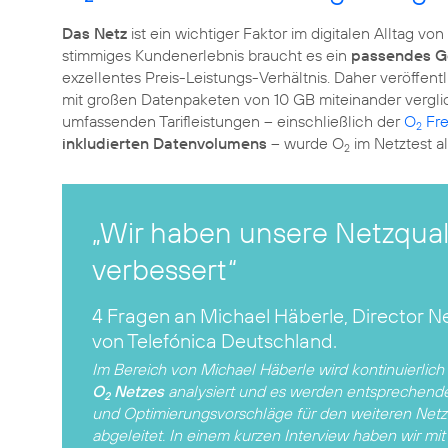
Das Netz
ist ein wichtiger Faktor im digitalen Alltag 
stimmiges Kundenerlebnis braucht es ein
passendes G
exzellentes Preis-Leistungs-Verhältnis. Daher veröffentl
mit großen Datenpaketen von 10 GB miteinander vergl
umfassenden Tarifleistungen – einschließlich der
O
Fre
2
inkludierten Datenvolumens
– wurde O
im Netztest a
2
„Wir haben unsere Netzquali
verbessert“
4 Fragen an Michael Häberle, Director N
von Telefónica Deutschland.
Im Bereich von Michael Häberle wird kontinuierlich
O
Netzes
analysiert und es werden entsprechende 
2
und Optimierungsvorschläge für den weiteren Net
abgeleitet. In einem kurzen Interview haben wir mi