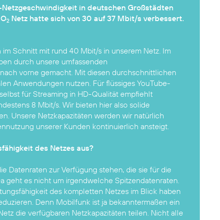
TE-Netzgeschwindigkeit in deutschen Großstädten
 O
Netz hatte sich von 30 auf 37 Mbit/s verbessert.
2
im Schnitt mit rund 40 Mbit/s in unserem Netz. Im
aben durch unsere umfassenden
nach vorne gemacht. Mit diesen durchschnittlichen
alen Anwendungen nutzen. Für flüssiges YouTube-
elbst für Streaming in HD-Qualität empfiehlt
estens 8 Mbit/s. Wir bieten hier also solide
n. Unsere Netzkapazitäten werden wir natürlich
tennutzung unserer Kunden kontinuierlich ansteigt.
fähigkeit des Netzes aus?
e Datenraten zur Verfügung stehen, die sie für die
a geht es nicht um irgendwelche Spitzendatenraten.
tungsfähigkeit des kompletten Netzes im Blick haben
eduzieren. Denn Mobilfunk ist ja bekanntermaßen ein
etz die verfügbaren Netzkapazitäten teilen. Nicht alle