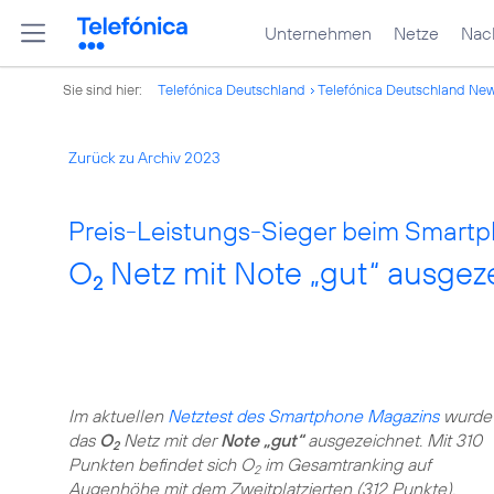
Unternehmen
Netze
Nach
Sie sind hier:
Telefónica Deutschland
Telefónica Deutschland Ne
Zurück zu Archiv 2023
Preis-Leistungs-Sieger beim Smartp
O
Netz mit Note „gut“ ausgez
2
Im aktuellen
Netztest des Smartphone Magazins
wurde
das
O
Netz mit der
Note „gut“
ausgezeichnet. Mit 310
2
Punkten befindet sich O
im Gesamtranking auf
2
Augenhöhe mit dem Zweitplatzierten (312 Punkte).