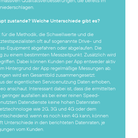
massiven Qualitätsverbesserungen, die bereits im
niederschlagen.
pt zustande? Welche Unterschiede gibt es?
lt für die Methodik, die Schwellwerte und die
testspezialisten oft auf sogenannte Drive- und
ess-Equipment abgefahren oder abgelaufen. Die
ng zu einem bestimmten Messzeitpunkt. Zusätzlich wird
griffen. Dabei können Kunden per App entweder aktiv
 im Hintergrund der App regelmäßige Messungen ab.
ungen wird ein Gesamtbild zusammengesetzt.
us der eigentlichen Servicenutzung Daten erhoben,
o anschaut. Interessant dabei ist, dass die ermittelten
geringer ausfallen als bei einer reinen Speed-
enutzten Datendienste keine hohen Datenraten
Netztechnologie wie 2G, 3G und 4G oder dem
t entscheidend: wenn es noch kein 4G kann, können
ft Unterschiede in den berichteten Datenraten, je
gungen vom Kunden.