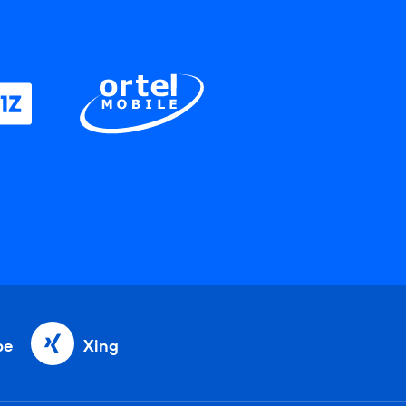
be
Xing