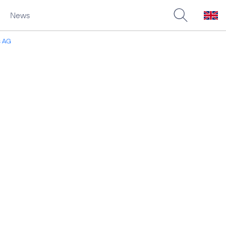
News
s AG