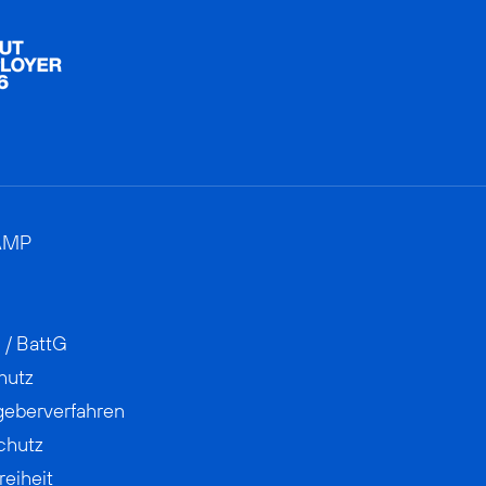
AMP
 / BattG
hutz
geberverfahren
chutz
reiheit