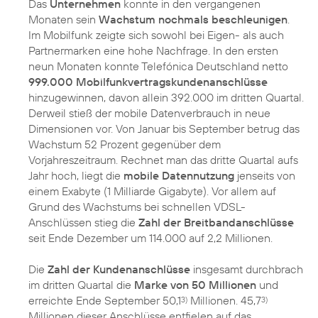
Das
Unternehmen
konnte in den vergangenen
Monaten sein
Wachstum nochmals beschleunigen
.
Im Mobilfunk zeigte sich sowohl bei Eigen- als auch
Partnermarken eine hohe Nachfrage. In den ersten
neun Monaten konnte Telefónica Deutschland netto
999.000 Mobilfunkvertragskundenanschlüsse
hinzugewinnen, davon allein 392.000 im dritten Quartal.
Derweil stieß der mobile Datenverbrauch in neue
Dimensionen vor. Von Januar bis September betrug das
Wachstum 52 Prozent gegenüber dem
Vorjahreszeitraum. Rechnet man das dritte Quartal aufs
Jahr hoch, liegt die
mobile Datennutzung
jenseits von
einem Exabyte (1 Milliarde Gigabyte). Vor allem auf
Grund des Wachstums bei schnellen VDSL-
Anschlüssen stieg die
Zahl der Breitbandanschlüsse
seit Ende Dezember um 114.000 auf 2,2 Millionen.
Die
Zahl der Kundenanschlüsse
insgesamt durchbrach
im dritten Quartal die
Marke von 50 Millionen
und
erreichte Ende September 50,1
Millionen. 45,7
3)
3)
Millionen dieser Anschlüsse entfielen auf das