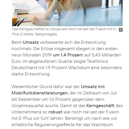
Das Kerngeschäftist so robust wie noch nie seit der Fusion mit E-
Plus (
Credits: Gettyimages
)
Beim
Umsatz
verbesserte sich die Entwicklung
nochmals. Die Erlöse insgesamt stiegen in den ersten
neun Monaten 2019
um 1,4 Prozen
t auf 5,43 Milliarden
Euro. Im abgelaufenen Quartal zeigte Telefónica
Deutschland mit 1,9 Prozent Wachstum eine besonders
starke Entwicklung.
Wesentlicher Grund dafür war der
Umsatz mit
Mobilfunkdienstleistungen
, der im Zeitraum von Juli
bis September um 1,6 Prozent gegenüber dem
Vorjahresquartal wuchs. Damit ist das
Kerngeschäft
des
Unternehmens so
robust
wie noch nie seit der Fusion
mit E-Plus vor fünf Jahren. Bereinigt um nach wie vor
erhebliche Regulierungseffekte fiel das Wachstum