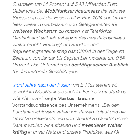
Quartalen um 1,4 Prozent auf 5,43 Milliarden Euro.
Dabei wies der
Mobilfunkserviceumsatz
die stärkste
Steigerung seit der Fusion mit E-Plus 2014 auf. Um ihr
Netz weiter zu verbessern und Gelegenheiten für
weiteres Wachstum
zu nutzen, hat Telefónica
Deutschland seit Jahresbeginn das Investitionsniveau
weiter erhöht. Bereinigt um Sonder- und
Regulierungseffekte stieg das OIBDA in der Folge im
Zeitraum von Januar bis September moderat um 0,8
2)
Prozent. Das Unternehmen
bestätigt seinen Ausblick
für das laufende Geschäftsjahr.
„
Fünf Jahre nach der Fusion
mit E-Plus stehen wir
sowohl im Mobilfunk als auch im Festnetz
so stark
da
wie nie
zuvor“
, sagte
Markus Haas
, der
Vorstandsvorsitzende des Unternehmens.
„Bei den
Kundenanschlüssen sehen wir starken Zulauf und die
Umsätze entwickeln sich von Quartal zu Quartal besser.
Darauf wollen wir aufbauen und
investieren weiter
kräftig
in unser Netz und unsere Produkte, was für