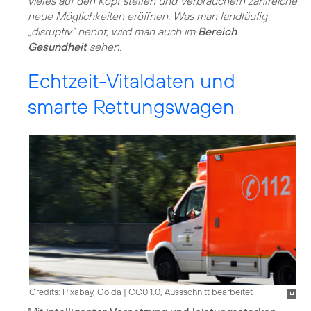
vieles auf den Kopf stellen und Verbrauchern zahlreiche
neue Möglichkeiten eröffnen. Was man landläufig
„disruptiv“ nennt, wird man auch im
Bereich
Gesundheit
sehen.
Echtzeit-Vitaldaten und
smarte Rettungswagen
Credits: Pixabay, Golda
|
CC0 1.0, Aussschnitt bearbeitet