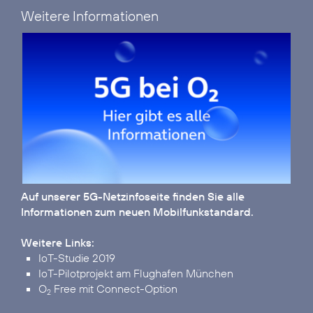
Weitere Informationen
Auf unserer
5G-Netzinfoseite
finden Sie alle
Informationen zum neuen Mobilfunkstandard.
Weitere Links:
IoT-Studie 2019
IoT-Pilotprojekt am Flughafen München
O
Free mit Connect-Option
2