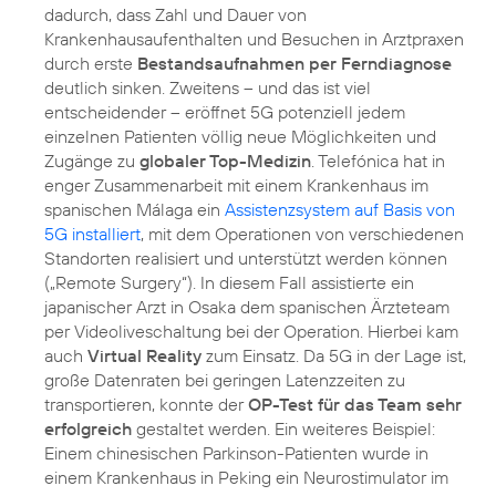
dadurch, dass Zahl und Dauer von
Krankenhausaufenthalten und Besuchen in Arztpraxen
durch erste
Bestandsaufnahmen per Ferndiagnose
deutlich sinken. Zweitens – und das ist viel
entscheidender – eröffnet 5G potenziell jedem
einzelnen Patienten völlig neue Möglichkeiten und
Zugänge zu
globaler Top-Medizin
. Telefónica hat in
enger Zusammenarbeit mit einem Krankenhaus im
spanischen Málaga ein
Assistenzsystem auf Basis von
5G installiert
, mit dem Operationen von verschiedenen
Standorten realisiert und unterstützt werden können
(„Remote Surgery“). In diesem Fall assistierte ein
japanischer Arzt in Osaka dem spanischen Ärzteteam
per Videoliveschaltung bei der Operation. Hierbei kam
auch
Virtual Reality
zum Einsatz. Da 5G in der Lage ist,
große Datenraten bei geringen Latenzzeiten zu
transportieren, konnte der
OP-Test für das Team sehr
erfolgreich
gestaltet werden. Ein weiteres Beispiel:
Einem chinesischen Parkinson-Patienten wurde in
einem Krankenhaus in Peking ein Neurostimulator im