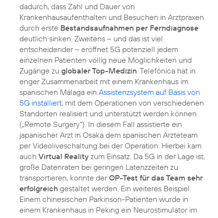
dadurch, dass Zahl und Dauer von
Krankenhausaufenthalten und Besuchen in Arztpraxen
durch erste
Bestandsaufnahmen per Ferndiagnose
deutlich sinken. Zweitens – und das ist viel
entscheidender – eröffnet 5G potenziell jedem
einzelnen Patienten völlig neue Möglichkeiten und
Zugänge zu
globaler Top-Medizin
. Telefónica hat in
enger Zusammenarbeit mit einem Krankenhaus im
spanischen Málaga ein
Assistenzsystem auf Basis von
5G installiert
, mit dem Operationen von verschiedenen
Standorten realisiert und unterstützt werden können
(„Remote Surgery“). In diesem Fall assistierte ein
japanischer Arzt in Osaka dem spanischen Ärzteteam
per Videoliveschaltung bei der Operation. Hierbei kam
auch
Virtual Reality
zum Einsatz. Da 5G in der Lage ist,
große Datenraten bei geringen Latenzzeiten zu
transportieren, konnte der
OP-Test für das Team sehr
erfolgreich
gestaltet werden. Ein weiteres Beispiel:
Einem chinesischen Parkinson-Patienten wurde in
einem Krankenhaus in Peking ein Neurostimulator im