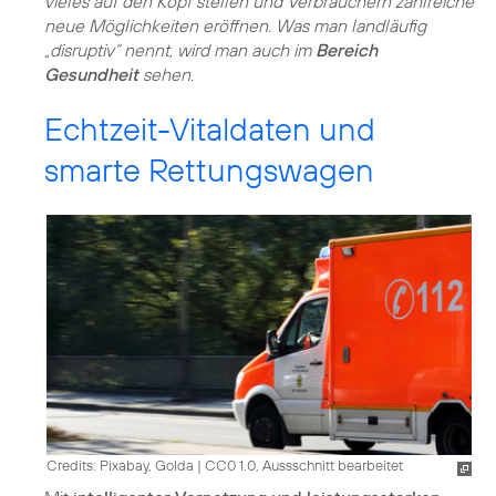
vieles auf den Kopf stellen und Verbrauchern zahlreiche
neue Möglichkeiten eröffnen. Was man landläufig
„disruptiv“ nennt, wird man auch im
Bereich
Gesundheit
sehen.
Echtzeit-Vitaldaten und
smarte Rettungswagen
Credits: Pixabay, Golda
|
CC0 1.0, Aussschnitt bearbeitet