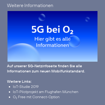
Weitere Informationen
Auf unserer
5G-Netzinfoseite
finden Sie alle
Informationen zum neuen Mobilfunkstandard.
Weitere Links:
IoT-Studie 2019
IoT-Pilotprojekt am Flughafen München
O
Free mit Connect-Option
2