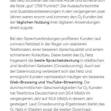
das Netz souverän die nächste Hürde und sicherte sich
die Note „gut“ (758 Punkte)*. Die Ausbaufortschritte
und Qualitätsverbesserungen in den vergangenen zwei
Jahren waren enorm und kommen den O
Kunden bei
2
der
täglichen Nutzung
ihrer digitalen Anwendungen
direkt zugute.
Bei den Sprachverbindungen profitieren Kunden laut
connect Netztest in der Regel von stabileren
Telefonaten, einer besseren Sprachqualität und einem
schnelleren Rufaufbau. Dabei bietet das O
Netz
2
insgesamt die
beste Sprachabdeckung
in städtischen
und ländlichen Gebieten (Crowdsourcing). Auch bei
der Datennutzung verbessert sich das Netz und
ermöglicht Kunden nachweislich häufiger ein besseres
Web-Browsing und YouTube-Streaming
. Die
durchschnittlichen Geschwindigkeiten für O
Kunden
2
hat Telefónica Deutschland von 30,4 Mbit/s im
vergangenen Jahr auf 40,5 Mbit/s in diesem Jahr
gesteigert. Laut Crowdsourcing-Ergebnissen bietet das
O
Netz in Städten sogar die besten Download-
2