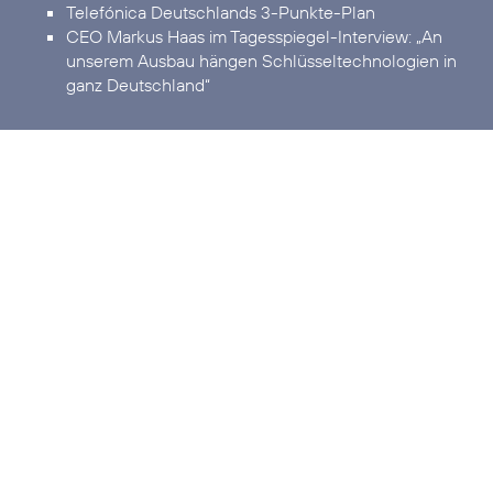
Telefónica Deutschlands 3-Punkte-Plan
CEO Markus Haas im Tagesspiegel-Interview:
„An
unserem Ausbau hängen Schlüsseltechnologien in
ganz Deutschland“