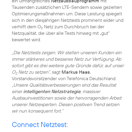
ein umfangreiches
Netzausbauprogramm
mit
Tausenden zusätzlichen LTE-Sendern sowie gezielten
Optimierungsmaßnahmen um. Diese Leistung spiegelt
sich in den diesjährigen Netztests prominent wider und
verhilft dem O
Netz zum Durchbruch bei der
2
Netzqualität, die über alle Tests hinweg mit „gut“
bewertet wird.
„Die Netztests zeigen: Wir stellen unseren Kunden ein
immer stärkeres und besseres Netz zur Verfügung. Ab
sofort gibt es drei weitere gute Gründe dafür, auf unser
O
Netz zu setzen“
, sagt
Markus Haas
,
2
Vorstandsvorsitzender von Telefónica Deutschland.
„Unsere Qualitätsverbesserungen sind das Resultat
einer
intelligenten Netzstrategie
, massiver
Ausbauinvestitionen sowie der hervorragenden Arbeit
unserer Netzexperten. Diesen positiven Trend setzen
wir nun konsequent fort.“
Connect Netztest: