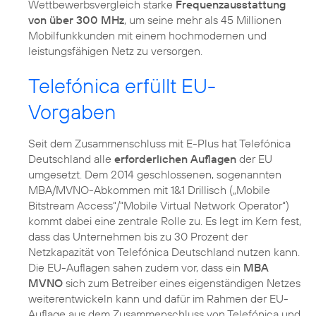
Wettbewerbsvergleich starke
Frequenzausstattung
von über 300 MHz
, um seine mehr als 45 Millionen
Mobilfunkkunden mit einem hochmodernen und
leistungsfähigen Netz zu versorgen.
Telefónica erfüllt EU-
Vorgaben
Seit dem Zusammenschluss mit E-Plus hat Telefónica
Deutschland alle
erforderlichen Auflagen
der EU
umgesetzt. Dem 2014 geschlossenen, sogenannten
MBA/MVNO-Abkommen mit 1&1 Drillisch („Mobile
Bitstream Access“/“Mobile Virtual Network Operator“)
kommt dabei eine zentrale Rolle zu. Es legt im Kern fest,
dass das Unternehmen bis zu 30 Prozent der
Netzkapazität von Telefónica Deutschland nutzen kann.
Die EU-Auflagen sahen zudem vor, dass ein
MBA
MVNO
sich zum Betreiber eines eigenständigen Netzes
weiterentwickeln kann und dafür im Rahmen der EU-
Auflage aus dem Zusammenschluss von Telefónica und