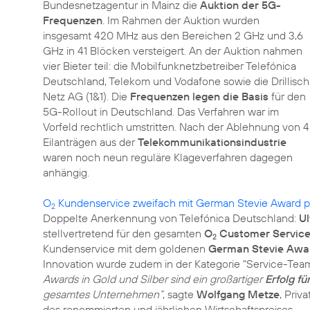
Bundesnetzagentur in Mainz die
Auktion der 5G-
Frequenzen
. Im Rahmen der Auktion wurden
insgesamt 420 MHz aus den Bereichen 2 GHz und 3,6
GHz in 41 Blöcken versteigert. An der Auktion nahmen
vier Bieter teil: die Mobilfunknetzbetreiber Telefónica
Deutschland, Telekom und Vodafone sowie die Drillisch
Netz AG (1&1). Die
Frequenzen legen die Basis
für den
5G-Rollout in Deutschland. Das Verfahren war im
Vorfeld rechtlich umstritten. Nach der Ablehnung von 4
Eilanträgen aus der
Telekommunikationsindustrie
waren noch neun reguläre Klageverfahren dagegen
anhängig.
O
Kundenservice zweifach mit German Stevie Award p
2
Doppelte Anerkennung von Telefónica Deutschland:
Ul
stellvertretend für den gesamten
O
Customer Service
2
Kundenservice mit dem goldenen
German Stevie Awa
Innovation wurde zudem in der Kategorie "Service-Team
Awards in Gold und Silber sind ein großartiger
Erfolg f
gesamtes Unternehmen“
, sagte
Wolfgang Metze
, Pri
des renommierten und jährlichen Wirtschaftspreises.