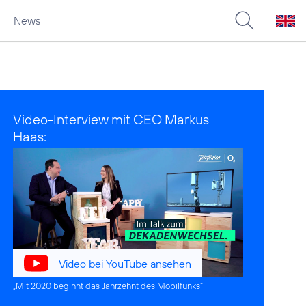
News
Video-Interview mit CEO Markus
Haas:
Video bei YouTube ansehen
„Mit 2020 beginnt das Jahrzehnt des Mobilfunks“