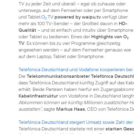
TV zu jeder Zeit und überall – egal ob zuhause oder
unterwegs, auf dem Fernseher oder per Smartphone
und Tablet.
O
TV
powered by waipu.tv
verfügt über
2
mehr als 100 TV-Sender – der Großteil davon in
HD-
Qualität
– und ist einfach und intuitiv über Smartphone
oder Tablet zu bedienen. Eines der
Highlights von O
2
TV
: Es können bis zu vier Programme gleichzeitig
angesehen werden – auf dem Fernseher genauso wie
auf dem Laptop, Tablet oder Smartphone.
Telefónica Deutschland und Vodafone kooperieren bei
Die
Telekommunikationsanbieter Telefónica Deutsch
dass Telefónica Deutschland künftig Zugriff auf das K
erhält. Beide Parteien haben hierfür ein Zugangsabko
Kabelinfrastruktur
von Vodafone in Deutschland langfris
Abkommen können wir künftig Millionen zusätzlicher H
ausstatten“
, sagte
Markus Haas
, CEO von Telefónica D
Telefónica Deutschland steigert Umsatz sowie Zahl der
Telefónica Deutschland startete mit einer
starken Ges