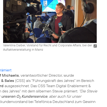
Valentina Daiber, Vorstand für Recht und Corporate Affairs, bei der
Auftaktveranstaltung in Mainz
rämiert
f Michaelis
, verantwortlicher Director, wurde
 & Sales
(CSS) als "Führungskraft des Jahres" im Bereich
rd
ausgezeichnet. Das CSS Team Digital Enablement &
 des Jahres" mit dem silbernen Stevie prämiert.
"Die Stevie
ür unseren O
Kundenservice
, aber auch für unser
2
vatkundenvorstand bei Telefónica Deutschland zum Gewinn