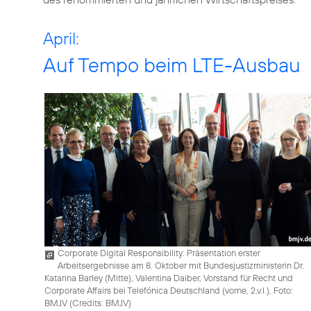
April:
Auf Tempo beim LTE-Ausbau
Corporate Digital Responsibility: Präsentation erster
Arbeitsergebnisse am 8. Oktober mit Bundesjustizministerin Dr.
Katarina Barley (Mitte), Valentina Daiber, Vorstand für Recht und
Corporate Affairs bei Telefónica Deutschland (vorne, 2.v.l.), Foto:
BMJV (
Credits: BMJV
)