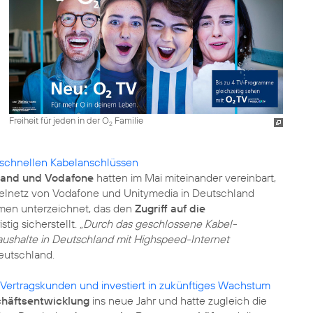
Freiheit für jeden in der O
Familie
2
 schnellen Kabelanschlüssen
land und Vodafone
hatten im Mai miteinander vereinbart,
abelnetz von Vodafone und Unitymedia in Deutschland
mmen unterzeichnet, das den
Zugriff auf die
tig sicherstellt.
„Durch das geschlossene Kabel-
aushalte in Deutschland mit Highspeed-Internet
eutschland.
 Vertragskunden und investiert in zukünftiges Wachstum
chäftsentwicklung
ins neue Jahr und hatte zugleich die