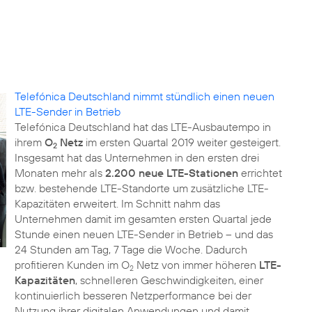
Telefónica Deutschland nimmt stündlich einen neuen
LTE-Sender in Betrieb
Telefónica Deutschland hat das LTE-Ausbautempo in
ihrem
O
Netz
im ersten Quartal 2019 weiter gesteigert.
2
Insgesamt hat das Unternehmen in den ersten drei
Monaten mehr als
2.200 neue LTE-Stationen
errichtet
bzw. bestehende LTE-Standorte um zusätzliche LTE-
Kapazitäten erweitert. Im Schnitt nahm das
Unternehmen damit im gesamten ersten Quartal jede
Stunde einen neuen LTE-Sender in Betrieb – und das
24 Stunden am Tag, 7 Tage die Woche. Dadurch
profitieren Kunden im O
Netz von immer höheren
LTE-
2
Kapazitäten
, schnelleren Geschwindigkeiten, einer
kontinuierlich besseren Netzperformance bei der
Nutzung ihrer digitalen Anwendungen und damit