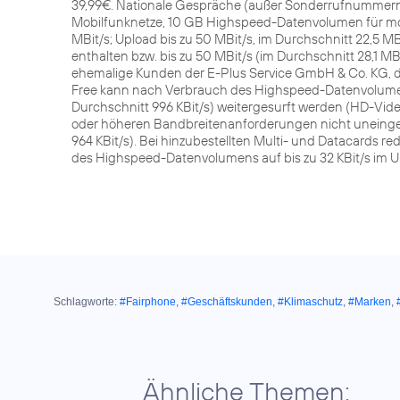
39,99€. Nationale Gespräche (außer Sonderrufnummern,
Mobilfunknetze, 10 GB Highspeed-Datenvolumen für mobi
MBit/s; Upload bis zu 50 MBit/s, im Durchschnitt 22,5 MBi
enthalten bzw. bis zu 50 MBit/s (im Durchschnitt 28,1 MBi
ehemalige Kunden der E-Plus Service GmbH & Co. KG, d
Free kann nach Verbrauch des Highspeed-Datenvolume
Durchschnitt 996 KBit/s) weitergesurft werden (HD-V
oder höheren Bandbreitenanforderungen nicht uneingesc
964 KBit/s). Bei hinzubestellten Multi- und Datacards 
des Highspeed-Datenvolumens auf bis zu 32 KBit/s im 
Schlagworte:
#Fairphone
,
#Geschäftskunden
,
#Klimaschutz
,
#Marken
,
Ähnliche Themen: