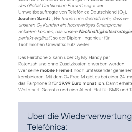
des Global Certification Forum“
, sagte der
Umweltbeauftragte von Telefónica Deutschland (O
),
2
Joachim Sandt
.
„Wir freuen uns deshalb sehr, dass wir
unseren O
Kunden ein hochwertiges Smartphone
2
anbieten können, das unsere
Nachhaltigkeitsstrategie
perfekt ergänzt“
, so der Diplom-Ingenieur für
Technischen Umweltschutz weiter.
Das Fairphone 3 kann über O
My Handy per
2
Ratenzahlung ohne Zusatzkosten erworben werden.
Wer seine
mobile Freiheit
noch umfassender genießen 
kombinieren. Mit dem O
Free M gibt es bei einer 24-mo
2
das Fairphone 3 für
39,99 Euro monatlich
. Damit erha
Weitersurf-Garantie und eine Allnet-Flat für SMS und T
Über die Wiederverwertung 
Telefónica: