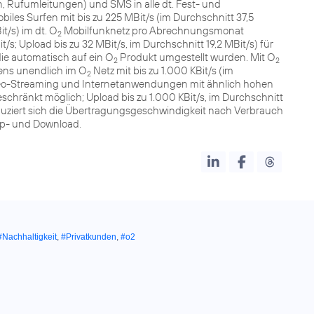
 Rufumleitungen) und SMS in alle dt. Fest- und
les Surfen mit bis zu 225 MBit/s (im Durchschnitt 37,5
t/s) im dt. O
Mobilfunknetz pro Abrechnungsmonat
2
t/s; Upload bis zu 32 MBit/s, im Durchschnitt 19,2 MBit/s) für
ie automatisch auf ein O
Produkt umgestellt wurden. Mit O
2
2
ns unendlich im O
Netz mit bis zu 1.000 KBit/s (im
2
ideo-Streaming und Internetanwendungen mit ähnlich hohen
hränkt möglich; Upload bis zu 1.000 KBit/s, im Durchschnitt
reduziert sich die Übertragungsgeschwindigkeit nach Verbrauch
Up- und Download.
#Nachhaltigkeit
,
#Privatkunden
,
#o2