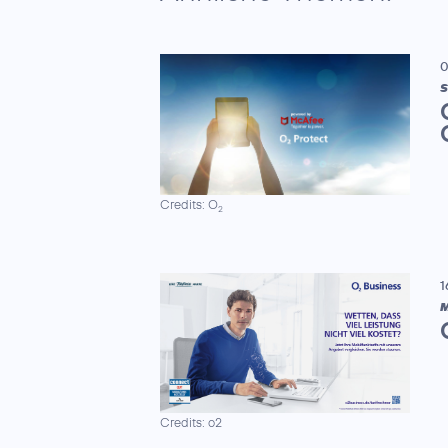
0
S
Credits: O
2
1
M
Credits: o2