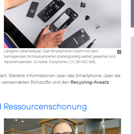
Längere Lebensdauer: Das Smartphone 3 kann mit dem
beiliegenden Schraubenzieher kostengünstig selbst gewartet und
repariert werden. (
Credits: Fairphone
|
CC BY-NC-SA
)
lliert. Weitere Informationen über das Smartphone, über die
ie verwendeten Rohstoffe und den
Recycling-Ansatz
nd Ressourcenschonung