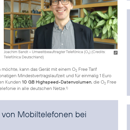
Joachim Sandt – Umweltbeauftragter Telefónica (O
) (
Credits:
2
Telefónica Deutschland
)
möchte, kann das Gerät mit einem O
Free Tarif
2
natigen Mindestvertragslaufzeit und für einmalig 1 Euro
lten Kunden
10 GB Highspeed-Datenvolumen
, die O
Free
2
elefonie in alle deutschen Netze.
1)
von Mobiltelefonen bei