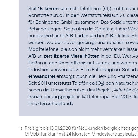
Seit
15 Jahren
sammelt Telefónica (O
) nicht mehr 
2
Rohstoffe zurück in den Wertstoffkreislauf. Zu di
für Behinderte GmbH
zusammen. Das Sozialuntern
Behinderungen. Sie prüfen die Geräte auf ihre Wie
bundesweit acht AfB-Läden und im
AfB-Online-Sh
werden, wurden zuvor gereinigt und repariert sowie
Mobiltelefone, die sich nicht mehr vermarken lass
AfB an
zertifizierte Metallhütten
in der EU. Wertvo
fließen in den Rohstoffkreislauf zurück und werden
Industrien verwendet, z. B. im Fahrzeugbau. Scha
einwandfrei
entsorgt. Auch die Tier- und Pflanzenw
Seit 2011 unterstützt Telefónica (O
) den
Naturschu
2
haben die Umweltschützer das Projekt
„
Alte Handys
Renaturierungsprojekt in Mitteleuropa. Seit 2019 f
Insektenschutzfonds
.
1)
Preis gilt bis 13.01.2020 für Neukunden bei gleichzeitige
M Mobilfunktarif mit 24 Monaten Mindestvertragslaufzeit