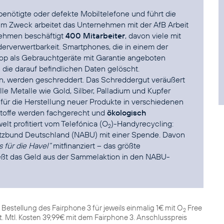
benötigte oder defekte Mobiltelefone und führt die
esem Zweck arbeitet das Unternehmen mit der AfB
Arbeit
ehmen beschäftigt
400 Mitarbeiter
, davon viele mit
derverwertbarkeit. Smartphones, die in einem der
op
als Gebrauchtgeräte mit Garantie angeboten
 die darauf befindlichen Daten gelöscht.
en, werden geschreddert. Das Schreddergut veräußert
lle Metalle wie Gold, Silber, Palladium und Kupfer
 für die Herstellung neuer Produkte in verschiedenen
dstoffe werden fachgerecht und
ökologisch
elt profitiert vom Telefónica
(O
)-Handyrecycling
:
2
tzbund Deutschland (NABU)
mit einer Spende. Davon
 für die Havel
“
mitfinanziert – das größte
ließt das Geld aus der Sammelaktion in den
NABU-
r Bestellung des Fairphone 3 für jeweils einmalig 1€ mit O
Free
2
. Mtl. Kosten 39,99€ mit dem Fairphone 3. Anschlusspreis