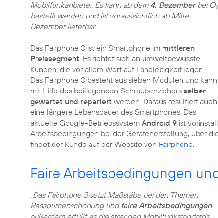
Mobilfunkanbieter. Es kann ab dem
4. Dezember
bei O
2
bestellt werden und ist voraussichtlich ab Mitte
Dezember lieferbar.
Das Fairphone 3 ist ein Smartphone im
mittleren
Preissegment
. Es richtet sich an umweltbewusste
Kunden, die vor allem Wert auf Langlebigkeit legen.
Das Fairphone 3 besteht aus sieben Modulen und kann
mit Hilfe des beiliegenden Schraubenziehers
selber
gewartet und repariert
werden. Daraus resultiert auch
eine längere Lebensdauer des Smartphones. Das
aktuelle Google-Betriebssystem
Android 9
ist vorinsta
Arbeitsbedingungen bei der Geräteherstellung, über d
findet der Kunde auf der Website von
Fairphone
.
Faire Arbeitsbedingungen u
„Das Fairphone 3 setzt Maßstäbe bei den Themen
Ressourcenschonung und
faire Arbeitsbedingungen
-
außerdem erfüllt es die strengen Mobilfunkstandards