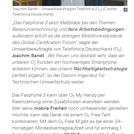
Joachim Sandt – Umweltbeauftragter Telefónica (O
) (
Credits:
2
Telefónica Deutschland
)
„Das Fairphone 3 setzt Maßstäbe bei den Themen
Ressourcenschonung und
faire Arbeitsbedingungen
-
außerdem erfüllt es die strengen Mobilfunkstandards
des Global Certification Forum“
, sagte der
Umweltbeauftragte von Telefónica Deutschland (O
),
2
Joachim Sandt
.
„Wir freuen uns deshalb sehr, dass wir
unseren O
Kunden ein hochwertiges Smartphone
2
anbieten können, das unsere
Nachhaltigkeitsstrategie
perfekt ergänzt“
, so der Diplom-Ingenieur für
Technischen Umweltschutz weiter.
Das Fairphone 3 kann über O
My Handy per
2
Ratenzahlung ohne Zusatzkosten erworben werden.
Wer seine
mobile Freiheit
noch umfassender genießen
möchte, kann das Gerät mit einem O
Free Tarif
2
kombinieren. Mit dem O
Free M gibt es bei einer 24-
2
monatigen Mindestvertragslaufzeit und für einmalig 1