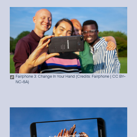
Fairphone 3: Change In Your Hand (
Credits: Fairphone
|
CC BY-
NC-SA
)