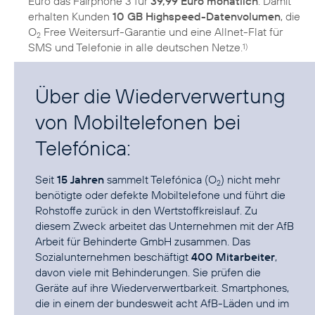
Euro das Fairphone 3 für
39,99 Euro monatlich
. Damit
erhalten Kunden
10 GB Highspeed-Datenvolumen
, die
O
Free Weitersurf-Garantie und eine Allnet-Flat für
2
SMS und Telefonie in alle deutschen Netze.
1)
Über die Wiederverwertung
von Mobiltelefonen bei
Telefónica:
Seit
15 Jahren
sammelt Telefónica (O
) nicht mehr
2
benötigte oder defekte Mobiltelefone und führt die
Rohstoffe zurück in den Wertstoffkreislauf. Zu
diesem Zweck arbeitet das Unternehmen mit der AfB
Arbeit für Behinderte GmbH
zusammen. Das
Sozialunternehmen beschäftigt
400 Mitarbeiter
,
davon viele mit Behinderungen. Sie prüfen die
Geräte auf ihre Wiederverwertbarkeit. Smartphones,
die in einem der bundesweit acht AfB-Läden und im