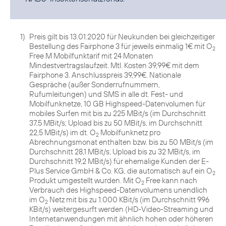
1)
Preis gilt bis 13.01.2020 für Neukunden bei gleichzeitiger
Bestellung des Fairphone 3 für jeweils einmalig 1€ mit O
2
Free M Mobilfunktarif mit 24 Monaten
Mindestvertragslaufzeit. Mtl. Kosten 39,99€ mit dem
Fairphone 3. Anschlusspreis 39,99€. Nationale
Gespräche (außer Sonderrufnummern,
Rufumleitungen) und SMS in alle dt. Fest- und
Mobilfunknetze, 10 GB Highspeed-Datenvolumen für
mobiles Surfen mit bis zu 225 MBit/s (im Durchschnitt
37,5 MBit/s; Upload bis zu 50 MBit/s, im Durchschnitt
22,5 MBit/s) im dt. O
Mobilfunknetz pro
2
Abrechnungsmonat enthalten bzw. bis zu 50 MBit/s (im
Durchschnitt 28,1 MBit/s; Upload bis zu 32 MBit/s, im
Durchschnitt 19,2 MBit/s) für ehemalige Kunden der E-
Plus Service GmbH & Co. KG, die automatisch auf ein O
2
Produkt umgestellt wurden. Mit O
Free kann nach
2
Verbrauch des Highspeed-Datenvolumens unendlich
im O
Netz mit bis zu 1.000 KBit/s (im Durchschnitt 996
2
KBit/s) weitergesurft werden (HD-Video-Streaming und
Internetanwendungen mit ähnlich hohen oder höheren