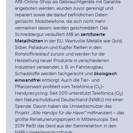
AfB-Online-Shop
als Gebrauchtgeräte mit Garantie
angeboten werden, wurden zuvor gereinigt und
repariert sowie die darauf befindlichen Daten
gelöscht. Mobiltelefone, die sich nicht mehr
vermarken lassen, werden geschreddert. Das
Schreddergut veräußert AfB an
zertifizierte
Metallhütten
in der EU. Wertvolle Metalle wie Gold,
Silber, Palladium und Kupfer fließen in den
Rohstoffkreislauf zurück und werden für die
Herstellung neuer Produkte in verschiedenen
Industrien verwendet, z. B. im Fahrzeugbau.
Schadstoffe werden fachgerecht und
ökologisch
einwandfrei
entsorgt. Auch die Tier- und
Pflanzenwelt profitiert vom Telefónica
(O
)-
2
Handyrecycling
: Seit 2011 unterstützt Telefónica (O
)
2
den
Naturschutzbund Deutschland (NABU)
mit einer
Spende. Davon haben die Umweltschützer das
Projekt
„
Alte Handys für die Havel
“
mitfinanziert – das
größte Renaturierungsprojekt in Mitteleuropa. Seit
2019 fließt das Geld aus der Sammelaktion in den
NABU-Insektenschutzfonds
.