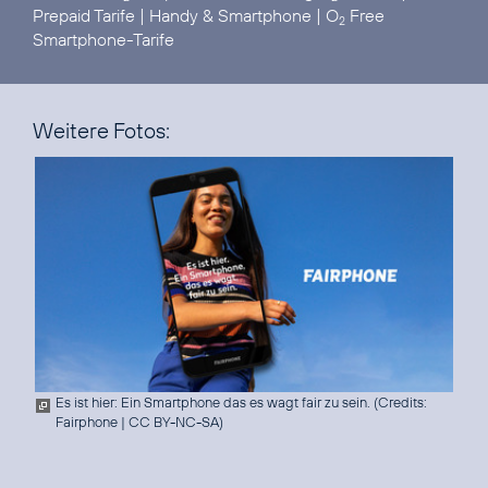
Prepaid Tarife
|
Handy & Smartphone
|
O
Free
2
Smartphone-Tarife
Weitere Fotos:
Es ist hier: Ein Smartphone das es wagt fair zu sein. (
Credits:
Fairphone
|
CC BY-NC-SA
)