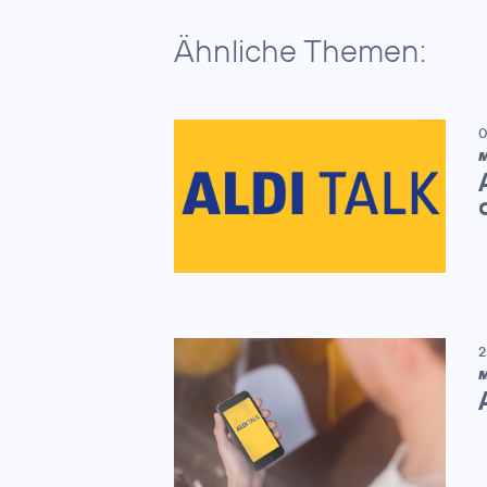
Ähnliche Themen:
0
M
2
M