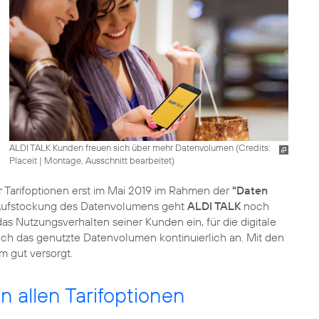
ALDI TALK Kunden freuen sich über mehr Datenvolumen (
Credits:
Placeit
|
Montage, Ausschnitt bearbeitet
)
 Tarifoptionen erst im Mai 2019 im Rahmen der
"Daten
 Aufstockung des Datenvolumens geht
ALDI TALK
noch
das Nutzungsverhalten seiner Kunden ein, für die digitale
h das genutzte Datenvolumen kontinuierlich an. Mit den
 gut versorgt.
 allen Tarifoptionen