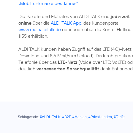
„Mobilfunkmarke des Jahres“
.
Die Pakete und Flatrates von ALDI TALK sind
jederzeit
online
über die
ALDI TALK App
, das Kundenportal
www.meinalditalk.de
oder auch über die Konto-Hotline
1155 erhältlich.
ALDI TALK Kunden haben Zugriff auf das LTE (4G)-Netz
Download und 8,6 Mbit/s im Upload). Dadurch profitie
Telefonie über das
LTE-Netz
(Voice over LTE; VoLTE) od
deutlich
verbesserten Sprachqualität
dank Enhanced 
Schlagworte:
#ALDI_TALK
,
#B2P
,
#Marken
,
#Privatkunden
,
#Tarife