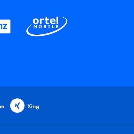
be
Xing