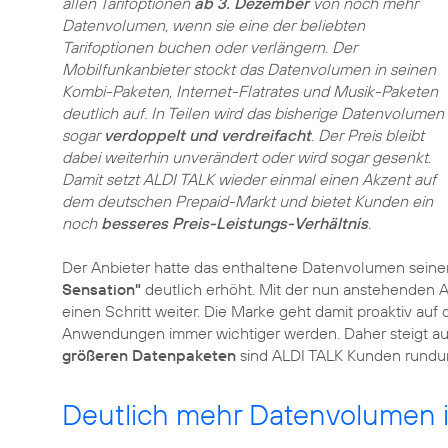
allen Tarifoptionen
ab 3. Dezember
von noch mehr
Datenvolumen, wenn sie eine der beliebten
Tarifoptionen buchen oder verlängern. Der
Mobilfunkanbieter stockt das Datenvolumen in seinen
Kombi-Paketen, Internet-Flatrates und Musik-Paketen
deutlich auf. In Teilen wird das bisherige Datenvolumen
sogar
verdoppelt und verdreifacht
. Der Preis bleibt
dabei weiterhin unverändert oder wird sogar gesenkt.
Damit setzt ALDI TALK wieder einmal einen Akzent auf
dem deutschen Prepaid-Markt und bietet Kunden ein
noch
besseres Preis-Leistungs-Verhältnis
.
Der Anbieter hatte das enthaltene Datenvolumen seiner
Sensation"
deutlich erhöht. Mit der nun anstehenden
einen Schritt weiter. Die Marke geht damit proaktiv auf 
Anwendungen immer wichtiger werden. Daher steigt auc
größeren Datenpaketen
sind ALDI TALK Kunden rundum
Deutlich mehr Datenvolumen in