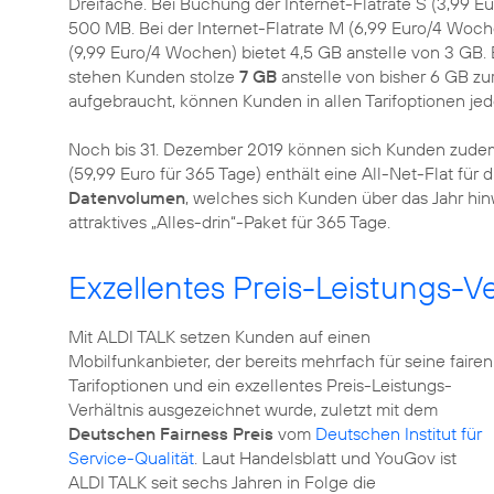
Dreifache. Bei Buchung der Internet-Flatrate S (3,99 E
500 MB. Bei der Internet-Flatrate M (6,99 Euro/4 Wochen
(9,99 Euro/4 Wochen) bietet 4,5 GB anstelle von 3 GB. 
stehen Kunden stolze
7 GB
anstelle von bisher 6 GB zu
aufgebraucht, können Kunden in allen Tarifoptionen jed
Noch bis 31. Dezember 2019 können sich Kunden zud
(59,99 Euro für 365 Tage) enthält eine All-Net-Flat fü
Datenvolumen
, welches sich Kunden über das Jahr hin
attraktives „Alles-drin“-Paket für 365 Tage.
Exzellentes Preis-Leistungs-Ve
Mit ALDI TALK setzen Kunden auf einen
Mobilfunkanbieter, der bereits mehrfach für seine fairen
Tarifoptionen und ein exzellentes Preis-Leistungs-
Verhältnis ausgezeichnet wurde, zuletzt mit dem
Deutschen Fairness Preis
vom
Deutschen Institut für
Service-Qualität
. Laut Handelsblatt und YouGov ist
ALDI TALK seit sechs Jahren in Folge die