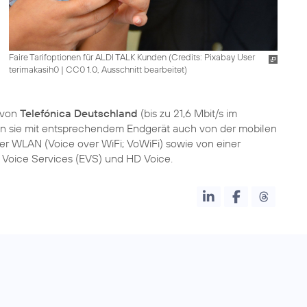
Faire Tarifoptionen für ALDI TALK Kunden (
Credits: Pixabay User
terimakasih0
|
CC0 1.0, Ausschnitt bearbeitet
)
 von
Telefónica Deutschland
(bis zu 21,6 Mbit/s im
ren sie mit entsprechendem Endgerät auch von der mobilen
er WLAN (Voice over WiFi; VoWiFi) sowie von einer
Voice Services (EVS) und HD Voice.