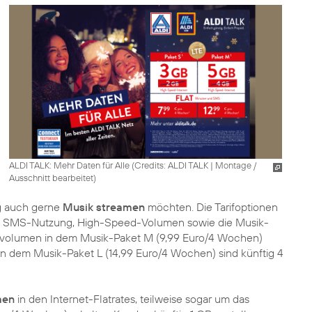
ALDI TALK: Mehr Daten für Alle (
Credits: ALDI TALK
|
Montage /
Ausschnitt bearbeitet
)
g auch gerne
Musik streamen
möchten. Die Tarifoptionen
 und SMS-Nutzung, High-Speed-Volumen sowie die Musik-
nvolumen in dem Musik-Paket M (9,99 Euro/4 Wochen)
In dem Musik-Paket L (14,99 Euro/4 Wochen) sind künftig 4
men
in den Internet-Flatrates, teilweise sogar um das