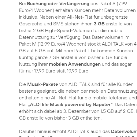
Bei
Buchung oder Verlängerung
des Paket S (7,99
Euro/4 Wochen) erhalten Kunden mehr Datenvolumen
inklusive. Neben einer All-Net-Flat für unbegrenzte
Gespräche und SMS stehen ihnen
3 GB
anstelle von
bisher 2 GB High-Speed-Volumen für die mobile
Datennutzung zur Verfügung. Das Datenvolumen im
Paket M (12,99 Euro/4 Wochen) stockt ALDI TALK von 4
GB auf 5 GB auf. Mit dem Paket L bekommen Kunden
künftig ganze 7 GB anstelle von bisher 6 GB für die
Nutzung ihrer
mobilen Anwendungen
und das sogar
für nur 17,99 Euro statt 19,99 Euro.
Die
Musik-Pakete
von ALDI TALK sind für alle Kunden
bestens geeignet, die neben der mobilen Datennutzun
enthalten eine All-Net-Flat für die mobile Telefonie
Flat
„ALDI life Musik powered by Napster“
. Das Date
erhöht sich dabei ab 3. Dezember von 1,5 GB auf 2 GB. 
GB anstelle von bisher 3 GB enthalten.
Darüber hinaus erhöht ALDI TALK auch das
Datenvolu