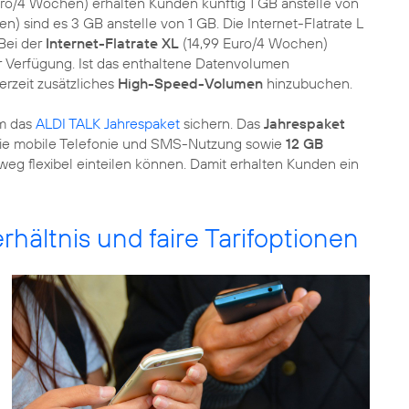
uro/4 Wochen) erhalten Kunden künftig 1 GB anstelle von
) sind es 3 GB anstelle von 1 GB. Die Internet-Flatrate L
Bei der
Internet-Flatrate XL
(14,99 Euro/4 Wochen)
r Verfügung. Ist das enthaltene Datenvolumen
erzeit zusätzliches
High-Speed-Volumen
hinzubuchen.
em das
ALDI TALK Jahrespaket
sichern. Das
Jahrespaket
r die mobile Telefonie und SMS-Nutzung sowie
12 GB
weg flexibel einteilen können. Damit erhalten Kunden ein
rhältnis und faire Tarifoptionen