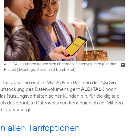
ALDI TALK Kunden freuen sich über mehr Datenvolumen (
Credits:
Placeit
|
Montage, Ausschnitt bearbeitet
)
 Tarifoptionen erst im Mai 2019 im Rahmen der
"Daten
 Aufstockung des Datenvolumens geht
ALDI TALK
noch
das Nutzungsverhalten seiner Kunden ein, für die digitale
h das genutzte Datenvolumen kontinuierlich an. Mit den
 gut versorgt.
 allen Tarifoptionen