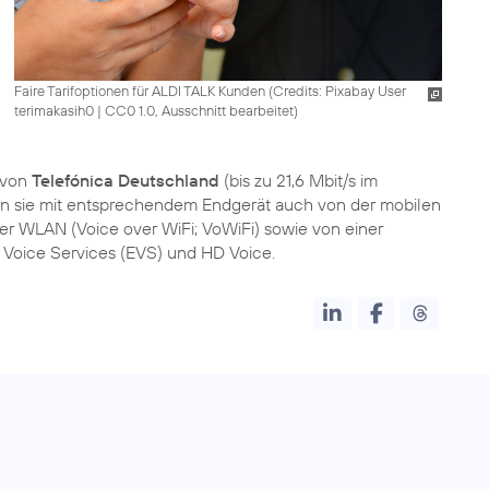
Faire Tarifoptionen für ALDI TALK Kunden (
Credits: Pixabay User
terimakasih0
|
CC0 1.0, Ausschnitt bearbeitet
)
 von
Telefónica Deutschland
(bis zu 21,6 Mbit/s im
ren sie mit entsprechendem Endgerät auch von der mobilen
er WLAN (Voice over WiFi; VoWiFi) sowie von einer
Voice Services (EVS) und HD Voice.