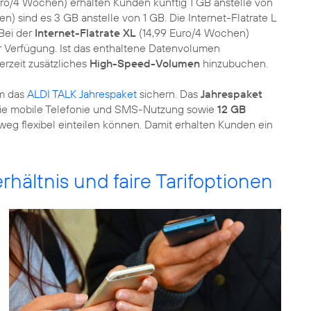
uro/4 Wochen) erhalten Kunden künftig 1 GB anstelle von
) sind es 3 GB anstelle von 1 GB. Die Internet-Flatrate L
Bei der
Internet-Flatrate XL
(14,99 Euro/4 Wochen)
r Verfügung. Ist das enthaltene Datenvolumen
erzeit zusätzliches
High-Speed-Volumen
hinzubuchen.
em das
ALDI TALK Jahrespaket
sichern. Das
Jahrespaket
r die mobile Telefonie und SMS-Nutzung sowie
12 GB
weg flexibel einteilen können. Damit erhalten Kunden ein
rhältnis und faire Tarifoptionen