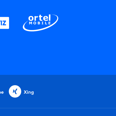
be
Xing