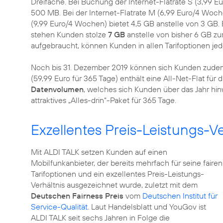
Dreifache. Bei Buchung der Internet-Flatrate S (3,99 E
500 MB. Bei der Internet-Flatrate M (6,99 Euro/4 Wochen
(9,99 Euro/4 Wochen) bietet 4,5 GB anstelle von 3 GB. 
stehen Kunden stolze
7 GB
anstelle von bisher 6 GB zu
aufgebraucht, können Kunden in allen Tarifoptionen jed
Noch bis 31. Dezember 2019 können sich Kunden zud
(59,99 Euro für 365 Tage) enthält eine All-Net-Flat fü
Datenvolumen
, welches sich Kunden über das Jahr hin
attraktives „Alles-drin“-Paket für 365 Tage.
Exzellentes Preis-Leistungs-Ve
Mit ALDI TALK setzen Kunden auf einen
Mobilfunkanbieter, der bereits mehrfach für seine fairen
Tarifoptionen und ein exzellentes Preis-Leistungs-
Verhältnis ausgezeichnet wurde, zuletzt mit dem
Deutschen Fairness Preis
vom
Deutschen Institut für
Service-Qualität
. Laut Handelsblatt und YouGov ist
ALDI TALK seit sechs Jahren in Folge die