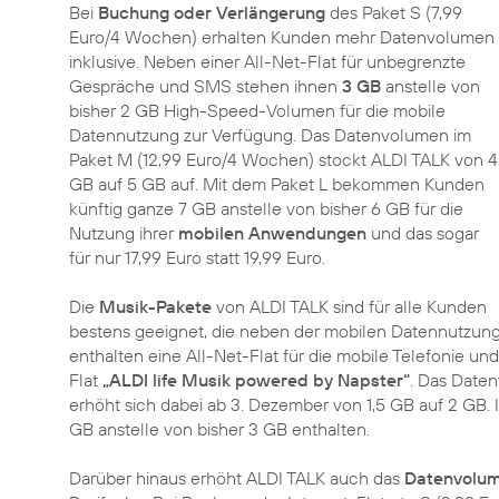
Bei
Buchung oder Verlängerung
des Paket S (7,99
Euro/4 Wochen) erhalten Kunden mehr Datenvolumen
inklusive. Neben einer All-Net-Flat für unbegrenzte
Gespräche und SMS stehen ihnen
3 GB
anstelle von
bisher 2 GB High-Speed-Volumen für die mobile
Datennutzung zur Verfügung. Das Datenvolumen im
Paket M (12,99 Euro/4 Wochen) stockt ALDI TALK von 4
GB auf 5 GB auf. Mit dem Paket L bekommen Kunden
künftig ganze 7 GB anstelle von bisher 6 GB für die
Nutzung ihrer
mobilen Anwendungen
und das sogar
für nur 17,99 Euro statt 19,99 Euro.
Die
Musik-Pakete
von ALDI TALK sind für alle Kunden
bestens geeignet, die neben der mobilen Datennutzun
enthalten eine All-Net-Flat für die mobile Telefonie
Flat
„ALDI life Musik powered by Napster“
. Das Date
erhöht sich dabei ab 3. Dezember von 1,5 GB auf 2 GB. 
GB anstelle von bisher 3 GB enthalten.
Darüber hinaus erhöht ALDI TALK auch das
Datenvolu