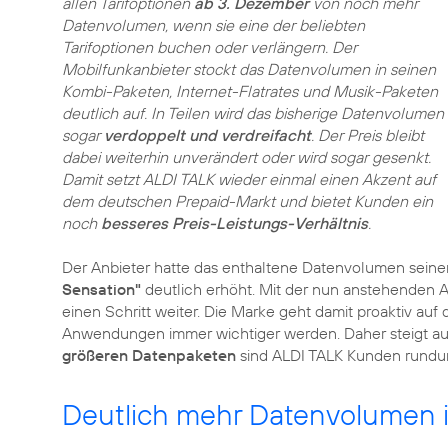
allen Tarifoptionen
ab 3. Dezember
von noch mehr
Datenvolumen, wenn sie eine der beliebten
Tarifoptionen buchen oder verlängern. Der
Mobilfunkanbieter stockt das Datenvolumen in seinen
Kombi-Paketen, Internet-Flatrates und Musik-Paketen
deutlich auf. In Teilen wird das bisherige Datenvolumen
sogar
verdoppelt und verdreifacht
. Der Preis bleibt
dabei weiterhin unverändert oder wird sogar gesenkt.
Damit setzt ALDI TALK wieder einmal einen Akzent auf
dem deutschen Prepaid-Markt und bietet Kunden ein
noch
besseres Preis-Leistungs-Verhältnis
.
Der Anbieter hatte das enthaltene Datenvolumen seiner
Sensation"
deutlich erhöht. Mit der nun anstehenden
einen Schritt weiter. Die Marke geht damit proaktiv auf 
Anwendungen immer wichtiger werden. Daher steigt auc
größeren Datenpaketen
sind ALDI TALK Kunden rundum
Deutlich mehr Datenvolumen in