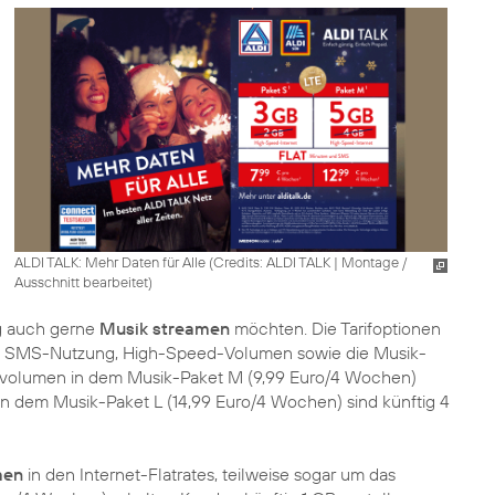
ALDI TALK: Mehr Daten für Alle (
Credits: ALDI TALK
|
Montage /
Ausschnitt bearbeitet
)
g auch gerne
Musik streamen
möchten. Die Tarifoptionen
 und SMS-Nutzung, High-Speed-Volumen sowie die Musik-
nvolumen in dem Musik-Paket M (9,99 Euro/4 Wochen)
In dem Musik-Paket L (14,99 Euro/4 Wochen) sind künftig 4
men
in den Internet-Flatrates, teilweise sogar um das