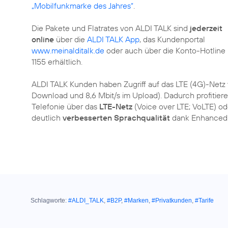
„Mobilfunkmarke des Jahres“
.
Die Pakete und Flatrates von ALDI TALK sind
jederzeit
online
über die
ALDI TALK App
, das Kundenportal
www.meinalditalk.de
oder auch über die Konto-Hotline
1155 erhältlich.
ALDI TALK Kunden haben Zugriff auf das LTE (4G)-Netz
Download und 8,6 Mbit/s im Upload). Dadurch profitie
Telefonie über das
LTE-Netz
(Voice over LTE; VoLTE) od
deutlich
verbesserten Sprachqualität
dank Enhanced 
Schlagworte:
#ALDI_TALK
,
#B2P
,
#Marken
,
#Privatkunden
,
#Tarife