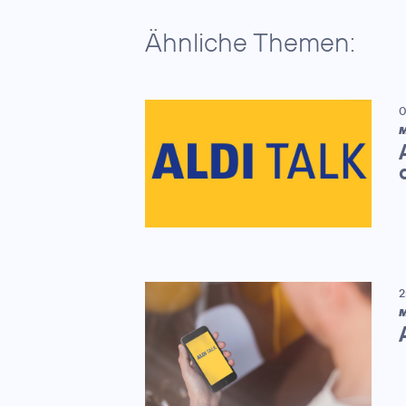
Ähnliche Themen:
0
M
2
M