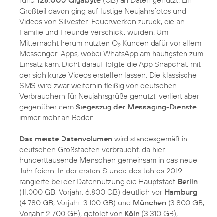
rund
125.000 Gigabyte
(GB) an Daten genutzt. Ein
Großteil davon ging auf lustige Neujahrsfotos und
Videos von Silvester-Feuerwerken zurück, die an
Familie und Freunde verschickt wurden. Um
Mitternacht herum nutzten O
Kunden dafür vor allem
2
Messenger-Apps, wobei WhatsApp am häufigsten zum
Einsatz kam. Dicht darauf folgte die App Snapchat, mit
der sich kurze Videos erstellen lassen. Die klassische
SMS wird zwar weiterhin fleißig von deutschen
Verbrauchern für Neujahrsgrüße genutzt, verliert aber
gegenüber dem
Siegeszug der Messaging-Dienste
immer mehr an Boden.
Das meiste Datenvolumen
wird standesgemäß in
deutschen Großstädten verbraucht, da hier
hunderttausende Menschen gemeinsam in das neue
Jahr feiern. In der ersten Stunde des Jahres 2019
rangierte bei der Datennutzung die Hauptstadt
Berlin
(11.000 GB, Vorjahr: 6.800 GB) deutlich vor
Hamburg
(4.780 GB, Vorjahr: 3.100 GB) und
München
(3.800 GB,
Vorjahr: 2.700 GB), gefolgt von
Köln
(3.310 GB),