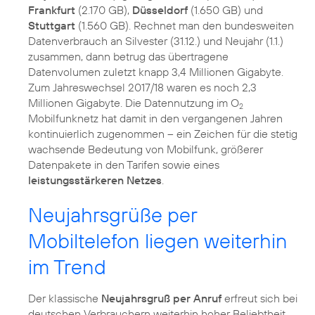
Frankfurt
(2.170 GB),
Düsseldorf
(1.650 GB) und
Stuttgart
(1.560 GB). Rechnet man den bundesweiten
Datenverbrauch an Silvester (31.12.) und Neujahr (1.1.)
zusammen, dann betrug das übertragene
Datenvolumen zuletzt knapp 3,4 Millionen Gigabyte.
Zum Jahreswechsel 2017/18 waren es noch 2,3
Millionen Gigabyte. Die Datennutzung im O
2
Mobilfunknetz hat damit in den vergangenen Jahren
kontinuierlich zugenommen – ein Zeichen für die stetig
wachsende Bedeutung von Mobilfunk, größerer
Datenpakete in den Tarifen sowie eines
leistungsstärkeren Netzes
.
Neujahrsgrüße per
Mobiltelefon liegen weiterhin
im Trend
Der klassische
Neujahrsgruß per Anruf
erfreut sich bei
deutschen Verbrauchern weiterhin hoher Beliebtheit.