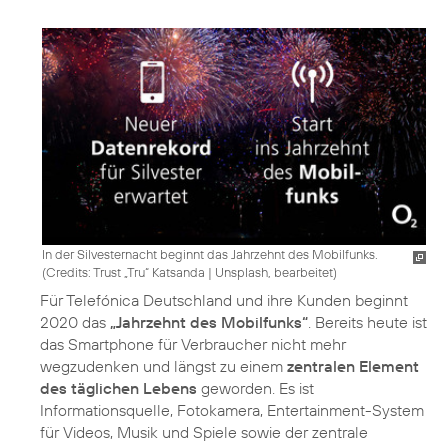
In der Silvesternacht beginnt das Jahrzehnt des Mobilfunks.
(
Credits: Trust „Tru“ Katsanda
|
Unsplash, bearbeitet
)
Für Telefónica Deutschland und ihre Kunden beginnt
2020 das
„Jahrzehnt des Mobilfunks“
. Bereits heute ist
das Smartphone für Verbraucher nicht mehr
wegzudenken und längst zu einem
zentralen Element
des täglichen Lebens
geworden. Es ist
Informationsquelle, Fotokamera, Entertainment-System
für Videos, Musik und Spiele sowie der zentrale