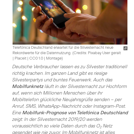
Telefónica Deutschland erwartet für die Silvesternacht neue
Rekordwerte für die Datennutzung. (
Credits: Pixabay User geralt
| Placeit
|
CC0 1.0 | Montage
)
Deutsche Verbraucher lassen es zu Silvester traditionell
richtig krachen. Im ganzen Land gibt es riesige
Silvesterpartys und buntes Feuerwerk. Auch das
Mobilfunknetz
läuft in der Silvesternacht zur Hochform
auf, wenn sich Millionen Menschen über ihr
Mobiltelefon glückliche Neujahrsgrüße senden – per
Anruf, SMS, WhatsApp-Nachricht oder Instagram-Post.
Eine
Mobilfunk-Prognose von Telefónica Deutschland
zeigt: In der Silvesternacht 2019/20 werden
voraussichtlich so viele Daten durch das O
Netz
2
gesendet wie nie zuvor. Im Mobilfunknetz ist alles