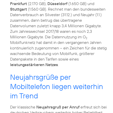
Frankfurt
(2.170 GB),
Düsseldorf
(1.650 GB) und
Stuttgart
(1.560 GB). Rechnet man den bundesweiten
Datenverbrauch an Silvester (31.12.) und Neujahr (1.1.)
zusammen, dann betrug das übertragene
Datenvolumen zuletzt knapp 3,4 Millionen Gigabyte.
Zum Jahreswechsel 2017/18 waren es noch 2,3
Millionen Gigabyte. Die Datennutzung im O
2
Mobilfunknetz hat damit in den vergangenen Jahren
kontinuierlich zugenommen – ein Zeichen für die stetig
wachsende Bedeutung von Mobilfunk, größerer
Datenpakete in den Tarifen sowie eines
leistungsstärkeren Netzes
.
Neujahrsgrüße per
Mobiltelefon liegen weiterhin
im Trend
Der klassische
Neujahrsgruß per Anruf
erfreut sich bei
deutschen Verbrauchern weiterhin hoher Beliebtheit.