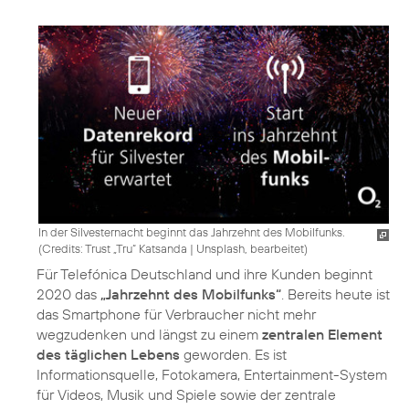
In der Silvesternacht beginnt das Jahrzehnt des Mobilfunks.
(
Credits: Trust „Tru“ Katsanda
|
Unsplash, bearbeitet
)
Für Telefónica Deutschland und ihre Kunden beginnt
2020 das
„Jahrzehnt des Mobilfunks“
. Bereits heute ist
das Smartphone für Verbraucher nicht mehr
wegzudenken und längst zu einem
zentralen Element
des täglichen Lebens
geworden. Es ist
Informationsquelle, Fotokamera, Entertainment-System
für Videos, Musik und Spiele sowie der zentrale