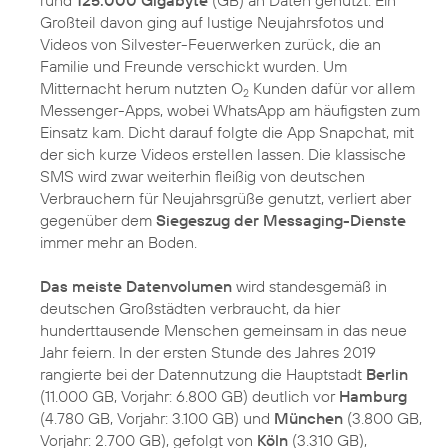
rund
125.000 Gigabyte
(GB) an Daten genutzt. Ein
Großteil davon ging auf lustige Neujahrsfotos und
Videos von Silvester-Feuerwerken zurück, die an
Familie und Freunde verschickt wurden. Um
Mitternacht herum nutzten O
Kunden dafür vor allem
2
Messenger-Apps, wobei WhatsApp am häufigsten zum
Einsatz kam. Dicht darauf folgte die App Snapchat, mit
der sich kurze Videos erstellen lassen. Die klassische
SMS wird zwar weiterhin fleißig von deutschen
Verbrauchern für Neujahrsgrüße genutzt, verliert aber
gegenüber dem
Siegeszug der Messaging-Dienste
immer mehr an Boden.
Das meiste Datenvolumen
wird standesgemäß in
deutschen Großstädten verbraucht, da hier
hunderttausende Menschen gemeinsam in das neue
Jahr feiern. In der ersten Stunde des Jahres 2019
rangierte bei der Datennutzung die Hauptstadt
Berlin
(11.000 GB, Vorjahr: 6.800 GB) deutlich vor
Hamburg
(4.780 GB, Vorjahr: 3.100 GB) und
München
(3.800 GB,
Vorjahr: 2.700 GB), gefolgt von
Köln
(3.310 GB),