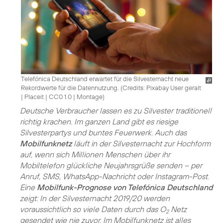
Telefónica Deutschland erwartet für die Silvesternacht neue
Rekordwerte für die Datennutzung. (
Credits: Pixabay User geralt
| Placeit
|
CC0 1.0 | Montage
)
Deutsche Verbraucher lassen es zu Silvester traditionell
richtig krachen. Im ganzen Land gibt es riesige
Silvesterpartys und buntes Feuerwerk. Auch das
Mobilfunknetz
läuft in der Silvesternacht zur Hochform
auf, wenn sich Millionen Menschen über ihr
Mobiltelefon glückliche Neujahrsgrüße senden – per
Anruf, SMS, WhatsApp-Nachricht oder Instagram-Post.
Eine
Mobilfunk-Prognose von Telefónica Deutschland
zeigt: In der Silvesternacht 2019/20 werden
voraussichtlich so viele Daten durch das O
Netz
2
gesendet wie nie zuvor. Im Mobilfunknetz ist alles